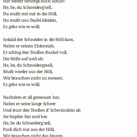
Hat weder Strümpf noch Schuh':

He, he, du Schneiderg'sell,

Du mußt mit mir in die Höll,

Du mußt uns Teufel kleiden,

Es gehe wie es wöll.

Sobald der Schneider in die Höll kam,

Nahm er seinen Ehlenstab,

Er schlug den Teuflen Buckel voll,

Die Hölle auf und ab:

He, he, du Schneidergesell,

Mußt wieder aus der Höll,

Wir brauchen nicht zu messen;

Es gehe wie es wöll.

Nachdem er all gemessen hat,

Nahm er seine lange Scheer

Und stuzt den Teuflen d' Schwänzlein ab

Sie hüpfen hin und her.

He, he du Schneiderg'sell,

Pack dich nur aus der Höll,

Wir brauchen nicht das Stuzen,
