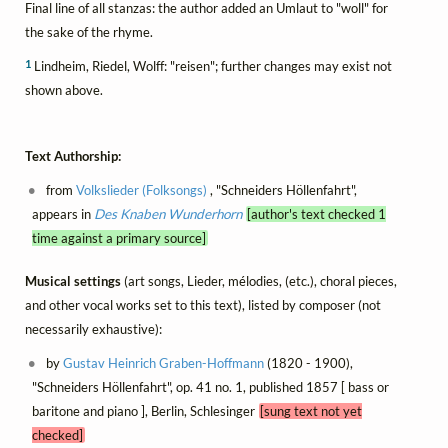
Final line of all stanzas: the author added an Umlaut to "woll" for
the sake of the rhyme.
1
Lindheim, Riedel, Wolff: "reisen"; further changes may exist not
shown above.
Text Authorship:
from
Volkslieder (Folksongs)
, "Schneiders Höllenfahrt",
appears in
Des Knaben Wunderhorn
[author's text checked 1
time against a primary source]
Musical settings
(art songs, Lieder, mélodies, (etc.), choral pieces,
and other vocal works set to this text), listed by composer (not
necessarily exhaustive):
by
Gustav Heinrich Graben-Hoffmann
(1820 - 1900),
"Schneiders Höllenfahrt", op. 41 no. 1, published 1857 [ bass or
baritone and piano ], Berlin, Schlesinger
[sung text not yet
checked]