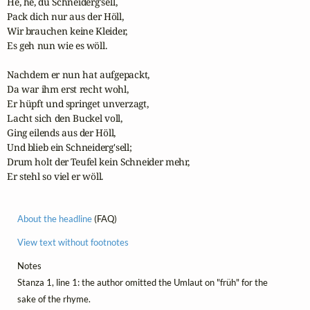
He, he, du Schneiderg'sell,

Pack dich nur aus der Höll,

Wir brauchen keine Kleider,

Es geh nun wie es wöll.

Nachdem er nun hat aufgepackt,

Da war ihm erst recht wohl,

Er hüpft und springet unverzagt,

Lacht sich den Buckel voll,

Ging eilends aus der Höll,

Und blieb ein Schneiderg'sell;

Drum holt der Teufel kein Schneider mehr,

Er stehl so viel er wöll.
About the headline
(FAQ)
View text without footnotes
Notes
Stanza 1, line 1: the author omitted the Umlaut on "früh" for the
sake of the rhyme.