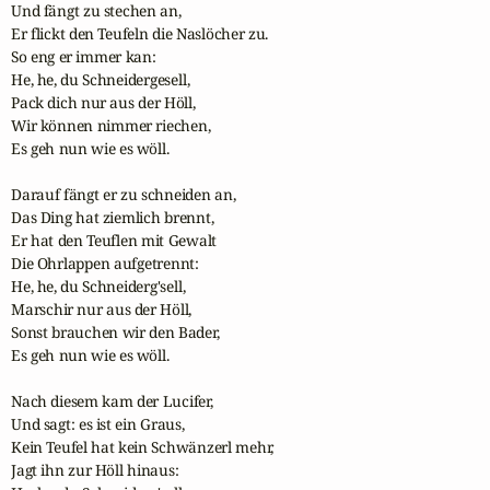
Und fängt zu stechen an,

Er flickt den Teufeln die Naslöcher zu.

So eng er immer kan:

He, he, du Schneidergesell,

Pack dich nur aus der Höll,

Wir können nimmer riechen,

Es geh nun wie es wöll.

Darauf fängt er zu schneiden an,

Das Ding hat ziemlich brennt,

Er hat den Teuflen mit Gewalt

Die Ohrlappen aufgetrennt:

He, he, du Schneiderg'sell,

Marschir nur aus der Höll,

Sonst brauchen wir den Bader,

Es geh nun wie es wöll.

Nach diesem kam der Lucifer,

Und sagt: es ist ein Graus,

Kein Teufel hat kein Schwänzerl mehr,

Jagt ihn zur Höll hinaus:
