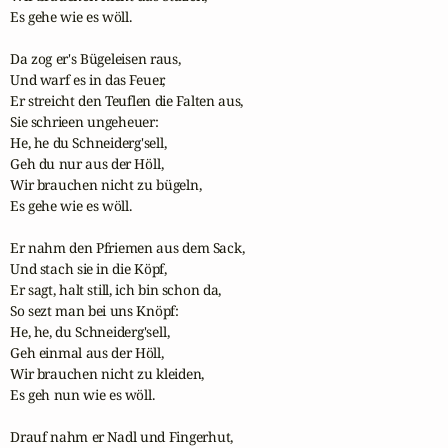
Es gehe wie es wöll.

Da zog er's Bügeleisen raus,

Und warf es in das Feuer,

Er streicht den Teuflen die Falten aus,

Sie schrieen ungeheuer:

He, he du Schneiderg'sell,

Geh du nur aus der Höll,

Wir brauchen nicht zu bügeln,

Es gehe wie es wöll.

Er nahm den Pfriemen aus dem Sack,

Und stach sie in die Köpf,

Er sagt, halt still, ich bin schon da,

So sezt man bei uns Knöpf:

He, he, du Schneiderg'sell,

Geh einmal aus der Höll,

Wir brauchen nicht zu kleiden,

Es geh nun wie es wöll.

Drauf nahm er Nadl und Fingerhut,
