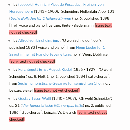
by
(Leopold) Heinrich (Picot de Peccaduc), Freiherr von
Herzogenberg
(1843 - 1900), "Schneiders Höllenfahrt", op. 101
(
Sechs Balladen für 1 höhere Stimme
) no. 6, published 1898
[ high voice and piano ], Leipzig, Rieter-Biedermann
[sung text
not yet checked]
by
Alfred von Lindheim, jun.
, "O weh Schneider", op. 9,
published 1893 [ voice and piano ], from
Neun Lieder für 1
Singstimme mit Pianofortebegleitung
, no. 9, Wien, Doblinger
[sung text not yet checked]
by
Fürchtegott Ernst August Riedel
(1855 - 1929), "O weh!
Schneider", op. 8, Heft 1 no. 1, published 1884 [ satb chorus ],
from
Sechs humoristische Gesänge für gemischten Chor
, no. ,
Leipzig: Siegel
[sung text not yet checked]
by
Gustav Tyson Wolff
(1840 - 1907), "Oh weh! Schneider",
op. 21 (
Vier humoristische Männerquartette
) no. 2, published
1886 [ ttbb chorus ], Leipzig: W. Dietrich
[sung text not yet
checked]