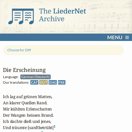
MENU
Choose for Diff
Die Erscheinung
Language:
German (Deutsch)
Our translations:
CAT
DUT
ENG
FRE
Ich lag auf grünen Matten,

An klarer Quellen Rand.

Mir kühlten Erlenschatten

Der Wangen heissen Brand.

Ich dachte dieß und jenes,

1
Und träumte [sanftbetrübt]