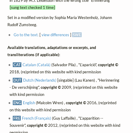
in 1829 by M.J. Leidesdorf with the wrong title "Erinnerung"
[sung text checked 1 time]
Set in a modified version by Sophia Maria Westenholz, Johann
Rudolf Zumsteeg.
Go to the text.
[
view differences
]
SWE
Available translations, adaptations or excerpts, and
transliterations (if applicable):
CAT
Catalan (Català)
(Salvador Pila) , "L'aparició",
copyright ©
2018, (re)printed on this website with kind permission
DUT
Dutch (Nederlands)
[singable] (Lau Kanen) , "Herinnering
- De verschijning",
copyright ©
2009, (re)printed on this website
with kind permission
ENG
English
(Malcolm Wren) ,
copyright ©
2016, (re)printed
on this website with kind permission
FRE
French (Français)
(Guy Laffaille) , "L'apparition --
Souvenir",
copyright ©
2012, (re)printed on this website with kind
permission