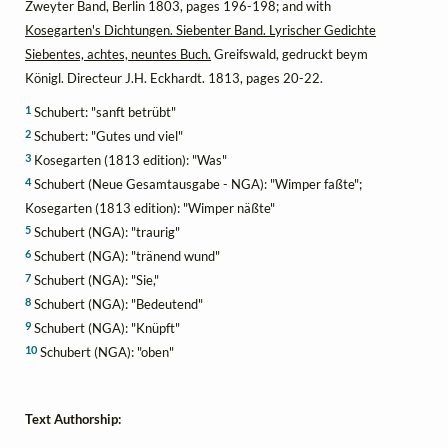
Zweyter Band, Berlin 1803, pages 196-198; and with
Kosegarten's Dichtungen. Siebenter Band. Lyrischer Gedichte
Siebentes, achtes, neuntes Buch.
Greifswald, gedruckt beym
Königl. Directeur J.H. Eckhardt. 1813, pages 20-22.
1
Schubert: "sanft betrübt"
2
Schubert: "Gutes und viel"
3
Kosegarten (1813 edition): "Was"
4
Schubert (Neue Gesamtausgabe - NGA): "Wimper faßte";
Kosegarten (1813 edition): "Wimper näßte"
5
Schubert (NGA): "traurig"
6
Schubert (NGA): "tränend wund"
7
Schubert (NGA): "Sie,"
8
Schubert (NGA): "Bedeutend"
9
Schubert (NGA): "Knüpft"
10
Schubert (NGA): "oben"
Text Authorship: