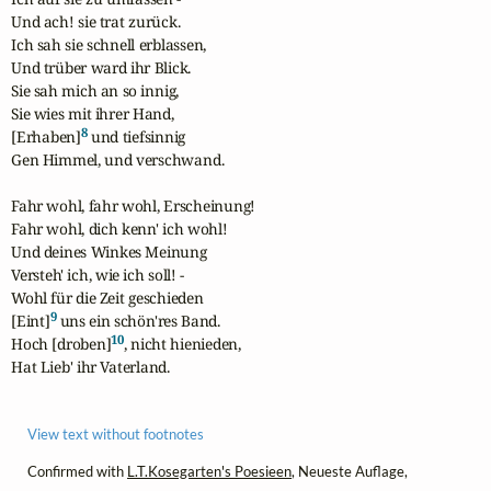
Und ach! sie trat zurück.

Ich sah sie schnell erblassen,

Und trüber ward ihr Blick.

Sie sah mich an so innig,

Sie wies mit ihrer Hand,

8
[Erhaben]
 und tiefsinnig

Gen Himmel, und verschwand.

Fahr wohl, fahr wohl, Erscheinung!

Fahr wohl, dich kenn' ich wohl!

Und deines Winkes Meinung

Versteh' ich, wie ich soll! -

Wohl für die Zeit geschieden

9
[Eint]
 uns ein schön'res Band.

10
Hoch [droben]
, nicht hienieden,

Hat Lieb' ihr Vaterland.
View text without footnotes
Confirmed with
L.T.Kosegarten's Poesieen
, Neueste Auflage,