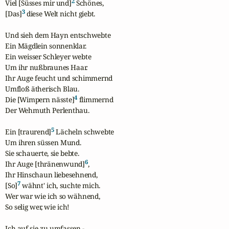
2
Viel [Süsses mir und]
 Schönes,  

3
[Das]
 diese Welt nicht giebt.

Und sieh dem Hayn entschwebte

Ein Mägdlein sonnenklar.

Ein weisser Schleyer webte

Um ihr nußbraunes Haar.

Ihr Auge feucht und schimmernd

Umfloß ätherisch Blau.

4
Die [Wimpern nässte]
 flimmernd

Der Wehmuth Perlenthau.

5
Ein [traurend]
 Lächeln schwebte

Um ihren süssen Mund.

Sie schauerte, sie bebte.

6
Ihr Auge [thränenwund]
,

Ihr Hinschaun liebesehnend,

7
[So]
 wähnt' ich, suchte mich.

Wer war wie ich so wähnend,

So selig wer, wie ich!

Ich auf sie zu umfassen -
