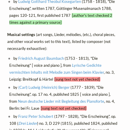
by
Ludwig Gotthard Theobul Kosegarten
(1758 - 1818), "Die
Erscheinung", written 1787, Göttinger Musenalmanach 1788,
pages 120-121, first published 1787
[author's text checked 2
times against a primary source]
Musical settings
(art songs, Lieder, mélodies, (etc.), choral pieces,
and other vocal works set to this text), listed by composer (not
necessarily exhaustive):
by
Friedrich August Baumbach
(1753 - 1813), "Die
Erscheinung" [ voice and piano ], from
Lyrische Gedichte
vermischten Inhalts mit Melodie zum Singen beim Klavier
, no. 3,
Leipzig: Breitkopf & Härtel
[sung text not yet checked]
by
(Carl) Ludwig (Heinrich) Berger
(1777 - 1839), "Die
Erscheinung", op. 17 no. 4, published 1825 [ voice and piano ],
from
Neun deutsche Lieder mit Begleitung des Pianoforte
, no. 4,
Berlin: bei Fr. Laue
[sung text not yet checked]
by
Franz Peter Schubert
(1797 - 1828), "Die Erscheinung", op.
108 (
Drei Lieder
) no. 3, D 229 (1815), published 1824, published