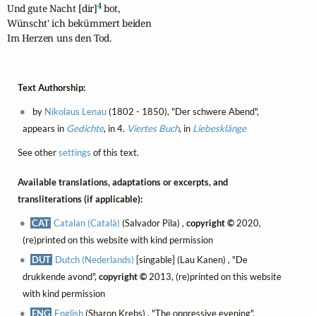
4
Und gute Nacht [dir]
 bot,

Wünscht' ich bekümmert beiden

Im Herzen uns den Tod.
Text Authorship:
by
Nikolaus Lenau
(1802 - 1850), "Der schwere Abend",
appears in
Gedichte
, in 4.
Viertes Buch
, in
Liebesklänge
See other
settings
of this text.
Available translations, adaptations or excerpts, and
transliterations (if applicable):
CAT
Catalan (Català)
(Salvador Pila) ,
copyright ©
2020,
(re)printed on this website with kind permission
DUT
Dutch (Nederlands)
[singable] (Lau Kanen) , "De
drukkende avond",
copyright ©
2013, (re)printed on this website
with kind permission
ENG
English
(Sharon Krebs) , "The oppressive evening",