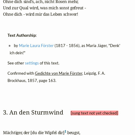
Ohne dich sind's, ach, nicht Rosen mehr,

Und zur Qual wird, was mich sonst gefreut -

Ohne dich - wird mir das Leben schwer!
Text Authorship:
by
Marie Laura Förster
(1817 - 1856), as Maria Jäger, "Denk'
ich dein!"
See other
settings
of this text.
Confirmed with
Gedichte von Marie Förster
, Leipzig, F. A.
Brockhaus, 1857, page 163.
3. An den Sturmwind 
[sung text not yet checked]
1
Mächtiger, der [du die Wipfel dir]
 beugst,
