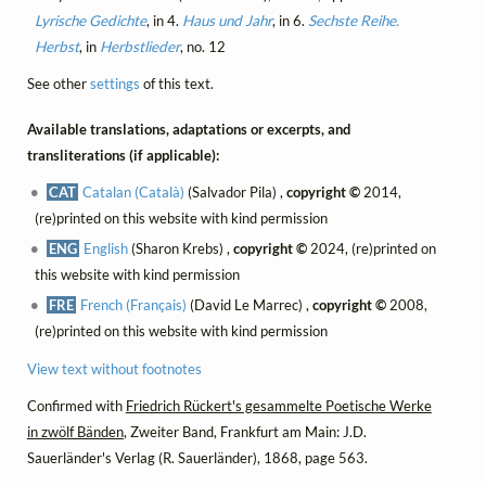
Lyrische Gedichte
, in 4.
Haus und Jahr
, in 6.
Sechste Reihe.
Herbst
, in
Herbstlieder
, no. 12
See other
settings
of this text.
Available translations, adaptations or excerpts, and
transliterations (if applicable):
CAT
Catalan (Català)
(Salvador Pila) ,
copyright ©
2014,
(re)printed on this website with kind permission
ENG
English
(Sharon Krebs) ,
copyright ©
2024, (re)printed on
this website with kind permission
FRE
French (Français)
(David Le Marrec) ,
copyright ©
2008,
(re)printed on this website with kind permission
View text without footnotes
Confirmed with
Friedrich Rückert's gesammelte Poetische Werke
in zwölf Bänden
, Zweiter Band, Frankfurt am Main: J.D.
Sauerländer's Verlag (R. Sauerländer), 1868, page 563.