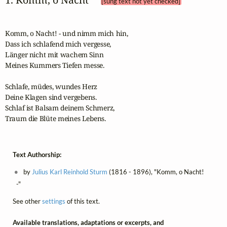
[sung text not yet checked]
Komm, o Nacht! - und nimm mich hin,

Dass ich schlafend mich vergesse,

Länger nicht mit wachem Sinn

Meines Kummers Tiefen messe.

Schlafe, müdes, wundes Herz

Deine Klagen sind vergebens.

Schlaf ist Balsam deinem Schmerz,

Traum die Blüte meines Lebens.
Text Authorship:
by
Julius Karl Reinhold Sturm
(1816 - 1896), "Komm, o Nacht!
-"
See other
settings
of this text.
Available translations, adaptations or excerpts, and