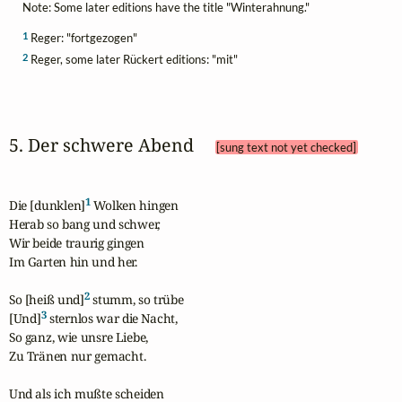
Note: Some later editions have the title "Winterahnung."
1
Reger: "fortgezogen"
2
Reger, some later Rückert editions: "mit"
5. Der schwere Abend 
[sung text not yet checked]
1
Die [dunklen]
 Wolken hingen

Herab so bang und schwer,

Wir beide traurig gingen

Im Garten hin und her.

2
So [heiß und]
 stumm, so trübe

3
[Und]
 sternlos war die Nacht,

So ganz, wie unsre Liebe,

Zu Tränen nur gemacht.

Und als ich mußte scheiden
