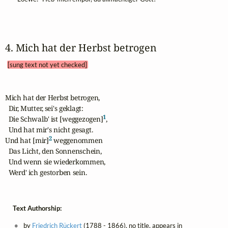
4. Mich hat der Herbst betrogen 
[sung text not yet checked]
Mich hat der Herbst betrogen,

  Dir, Mutter, sei's geklagt:

1
  Die Schwalb' ist [weggezogen]
,

  Und hat mir's nicht gesagt.

2
Und hat [mir]
 weggenommen

  Das Licht, den Sonnenschein,

  Und wenn sie wiederkommen,

  Werd' ich gestorben sein.
Text Authorship:
by
Friedrich Rückert
(1788 - 1866), no title, appears in