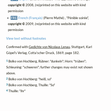
copyright ©
2008, (re)printed on this website with kind
permission
FRE
French (Français)
(Pierre Mathé) , "Pénible soirée",
copyright ©
2009, (re)printed on this website with kind
permission
View text without footnotes
Confirmed with
Gedichte von Nicolaus Lenau
, Stuttgart, Karl
Göpel's Verlag, Cotta'scher Druck, 1869, page 182.
1
Bolko von Hochberg, Rübner: "dunkeln"; Horn: "trüben";
Schleuning: "schweren"; further changes may exist not shown
above.
2
Bolko von Hochberg: "heiß, so"
3
Bolko von Hochberg, Thuille: "So"
4
Thuille: "ihr"