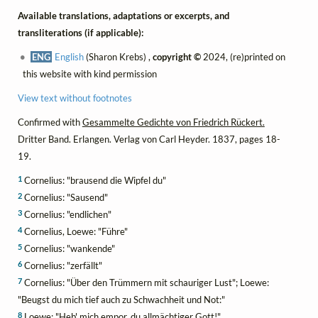
Available translations, adaptations or excerpts, and
transliterations (if applicable):
ENG
English
(Sharon Krebs) ,
copyright ©
2024, (re)printed on
this website with kind permission
View text without footnotes
Confirmed with
Gesammelte Gedichte von Friedrich Rückert.
Dritter Band. Erlangen. Verlag von Carl Heyder. 1837, pages 18-
19.
1
Cornelius: "brausend die Wipfel du"
2
Cornelius: "Sausend"
3
Cornelius: "endlichen"
4
Cornelius, Loewe: "Führe"
5
Cornelius: "wankende"
6
Cornelius: "zerfällt"
7
Cornelius: "Über den Trümmern mit schauriger Lust"; Loewe:
"Beugst du mich tief auch zu Schwachheit und Not:"
8
Loewe: "Heb' mich empor, du allmächtiger Gott!"