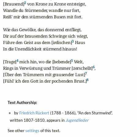
2
[Brausend]
 von Krone zu Krone entsteigst,

Wandle du Stürmender, wandle nur fort,

Reiß' mir den stürmenden Busen mit fort.

Wie das Gewölke, das donnernd entfliegt,

Dir auf der brausenden Schwinge sich wiegt,

3
Führe den Geist aus dem [irdischen]
 Haus

In die Unendlichkeit stürmend hinaus!

4
5
[Trage]
 mich hin, wo die [bebende]
 Welt,

6
Rings in Verwüstung und Trümmer [zerschellt]
,

7
[Über den Trümmern mit grausender Lust]
8
[Fühl' ich den Gott in der pochenden Brust.]
Text Authorship:
by
Friedrich Rückert
(1788 - 1866), "An den Sturmwind",
written 1807-1810, appears in
Jugendlieder
See other
settings
of this text.