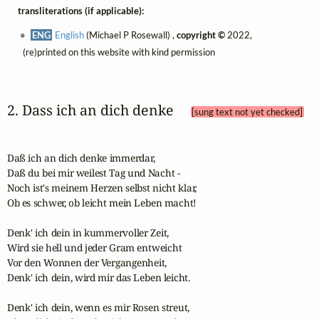
transliterations (if applicable):
ENG
English
(Michael P Rosewall) ,
copyright ©
2022,
(re)printed on this website with kind permission
2. Dass ich an dich denke 
[sung text not yet checked]
Daß ich an dich denke immerdar,

Daß du bei mir weilest Tag und Nacht -

Noch ist's meinem Herzen selbst nicht klar,

Ob es schwer, ob leicht mein Leben macht!

Denk' ich dein in kummervoller Zeit,

Wird sie hell und jeder Gram entweicht

Vor den Wonnen der Vergangenheit,

Denk' ich dein, wird mir das Leben leicht.

Denk' ich dein, wenn es mir Rosen streut,
