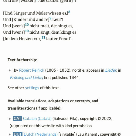
Und die [Wolken]
, die drüber [geh'n]
!

8
[Und Sänger und Maler wissen es,]
9
Und [Kinder und and're]
 Leut'!

10
Und [wer's]
 nicht malt, der singt es,

10
Und [wer's]
 nicht singt, dem klingt es

11
[In dem Herzen vor]
 lauter Freud'!
Text Authorship:
by
Robert Reinick
(1805 - 1852), no title, appears in
Lieder
, in
Frühling und Liebe
, first published 1844
See other
settings
of this text.
Available translations, adaptations or excerpts, and
transliterations (if applicable):
CAT
Catalan (Català)
(Salvador Pila) ,
copyright ©
2022,
(re)printed on this website with kind permission
DUT
Dutch (Nederlands)
[singable] (Lau Kanen) ,
copyright ©