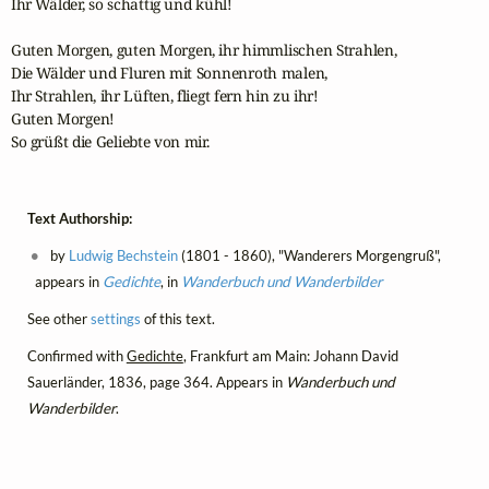
Ihr Wälder, so schattig und kühl! 

Guten Morgen, guten Morgen, ihr himmlischen Strahlen, 

Die Wälder und Fluren mit Sonnenroth malen, 

Ihr Strahlen, ihr Lüften, fliegt fern hin zu ihr! 

Guten Morgen! 

So grüßt die Geliebte von mir. 
Text Authorship:
by
Ludwig Bechstein
(1801 - 1860), "Wanderers Morgengruß",
appears in
Gedichte
, in
Wanderbuch und Wanderbilder
See other
settings
of this text.
Confirmed with
Gedichte
, Frankfurt am Main: Johann David
Sauerländer, 1836, page 364. Appears in
Wanderbuch und
Wanderbilder
.