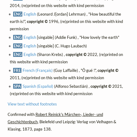
2014, (re)printed on this website with kind permission
ENG
English
(Leonard J[ordan] Lehrman) , "How beautiful the
earth is!",
copyright ©
1996, (re)printed on this website with kind
permission
ENG
English
[singable] (Addie Funk) , "How lovely the earth"
ENG
English
[singable] (C. Hugo Laubach)
ENG
English
(Sharon Krebs) ,
copyright ©
2022, (re)printed on
this website with kind permission
FRE
French (Français)
(Guy Laffaille) , "Ô gué !",
copyright ©
2011, (re)printed on this website with kind permission
SPA
Spanish (Español)
(Alfonso Sebastián) ,
copyright ©
2021,
(re)printed on this website with kind permission
View text without footnotes
Confirmed with
Robert Reinick's Märchen-, Lieder- und
Geschichtenbuch
, Bielefeld und Leipzig: Verlag von Velhagen &
Klasing, 1873, page 138.