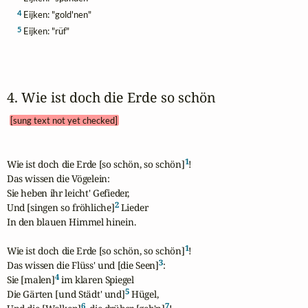
4
Eijken: "gold'nen"
5
Eijken: "rüf"
4. Wie ist doch die Erde so schön 
[sung text not yet checked]
1
Wie ist doch die Erde [so schön, so schön]
!

Das wissen die Vögelein:

Sie heben ihr leicht' Gefieder,

2
Und [singen so fröhliche]
 Lieder

In den blauen Himmel hinein.

1
Wie ist doch die Erde [so schön, so schön]
!

3
Das wissen die Flüss' und [die Seen]
:

4
Sie [malen]
 im klaren Spiegel

5
Die Gärten [und Städt' und]
 Hügel,

6
7