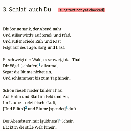
3. Schlaf' auch Du 
[sung text not yet checked]
Die Sonne sank, der Abend naht,

Und stiller wird's auf Straß' und Pfad,

Und süßer Friede Ruh' und Rast

Folgt auf des Tages Sorg' und Last. 

Es schweigt der Wald, es schweigt das Thal:

1
Die Vögel [schlafen]
 allzumal,

Sogar die Blume nicket ein,

Und schlummert bis zum Tag hinein. 

Schon rieselt nieder kühler Thau

Auf Halm und Blatt im Feld und Au,

Im Laube spielet frische Luft,

2
3
[Und Blüth']
 und Blume [spendet]
 duft. 

4
Der Abendstern mit [güldnem]
 Schein

Blickt in die stille Welt hinein,
