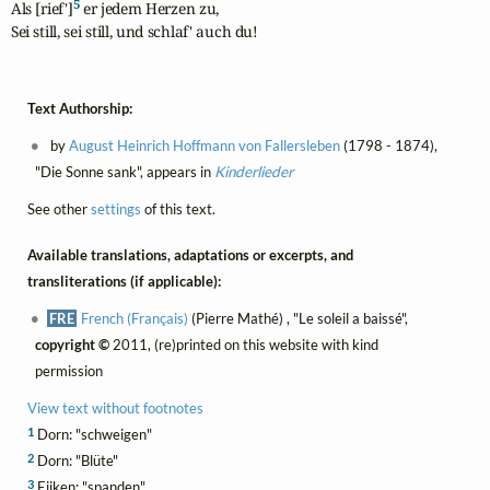
5
Als [rief']
 er jedem Herzen zu,

Sei still, sei still, und schlaf' auch du!
Text Authorship:
by
August Heinrich Hoffmann von Fallersleben
(1798 - 1874),
"Die Sonne sank", appears in
Kinderlieder
See other
settings
of this text.
Available translations, adaptations or excerpts, and
transliterations (if applicable):
FRE
French (Français)
(Pierre Mathé) , "Le soleil a baissé",
copyright ©
2011, (re)printed on this website with kind
permission
View text without footnotes
1
Dorn: "schweigen"
2
Dorn: "Blüte"
3
Eijken: "spanden"