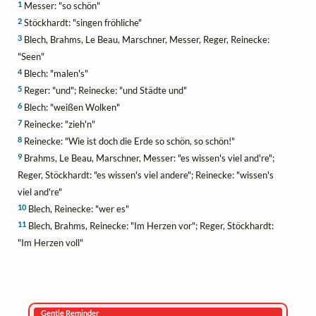
1
Messer: "so schön"
2
Stöckhardt: "singen fröhliche"
3
Blech, Brahms, Le Beau, Marschner, Messer, Reger, Reinecke:
"Seen"
4
Blech: "malen's"
5
Reger: "und"; Reinecke: "und Städte und"
6
Blech: "weißen Wolken"
7
Reinecke: "zieh'n"
8
Reinecke: "Wie ist doch die Erde so schön, so schön!"
9
Brahms, Le Beau, Marschner, Messer: "es wissen's viel and're";
Reger, Stöckhardt: "es wissen's viel andere"; Reinecke: "wissen's
viel and're"
10
Blech, Reinecke: "wer es"
11
Blech, Brahms, Reinecke: "Im Herzen vor"; Reger, Stöckhardt:
"Im Herzen voll"
Gentle Reminder