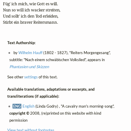
Füg' ich mich, wie Gott es will.

Nun so will ich wacker streiten,

Und sollt' ich den Tod erleiden,

Stirbt ein braver Reitersmann.
Text Authorship:
by
Wilhelm Hauff
(1802 - 1827), "Reiters Morgengesang",
subtitle: "Nach einem schwäbischen Volkslied", appears in
Phantasien und Skizzen
See other
settings
of this text.
Available translations, adaptations or excerpts, and
transliterations (if applicable):
ENG
English
(Linda Godry) , "A cavalry man's morning-song",
copyright ©
2008, (re)printed on this website with kind
permission
View text without footnotes