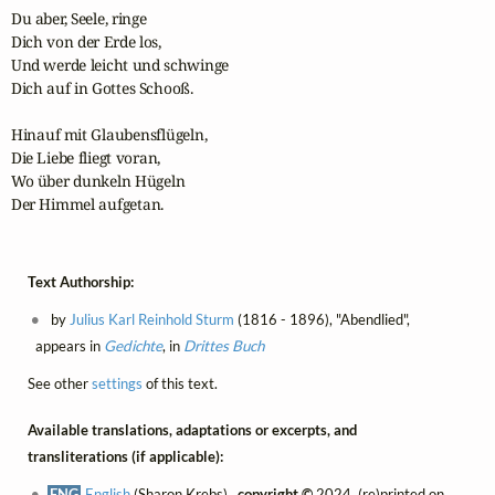
Du aber, Seele, ringe

Dich von der Erde los, 

Und werde leicht und schwinge

Dich auf in Gottes Schooß. 

Hinauf mit Glaubensflügeln,

Die Liebe fliegt voran, 

Wo über dunkeln Hügeln

Der Himmel aufgetan.
Text Authorship:
by
Julius Karl Reinhold Sturm
(1816 - 1896), "Abendlied",
appears in
Gedichte
, in
Drittes Buch
See other
settings
of this text.
Available translations, adaptations or excerpts, and
transliterations (if applicable):
ENG
English
(Sharon Krebs) ,
copyright ©
2024, (re)printed on