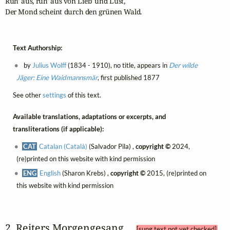
Ruh' aus, ruh' aus von Lieb' und Lust,

Der Mond scheint durch den grünen Wald.
Text Authorship:
by
Julius Wolff
(1834 - 1910), no title, appears in
Der wilde
Jäger: Eine Waidmannsmär
, first published 1877
See other
settings
of this text.
Available translations, adaptations or excerpts, and
transliterations (if applicable):
CAT
Catalan (Català)
(Salvador Pila) ,
copyright ©
2024,
(re)printed on this website with kind permission
ENG
English
(Sharon Krebs) ,
copyright ©
2015, (re)printed on
this website with kind permission
2. Reiters Morgengesang 
[sung text not yet checked]