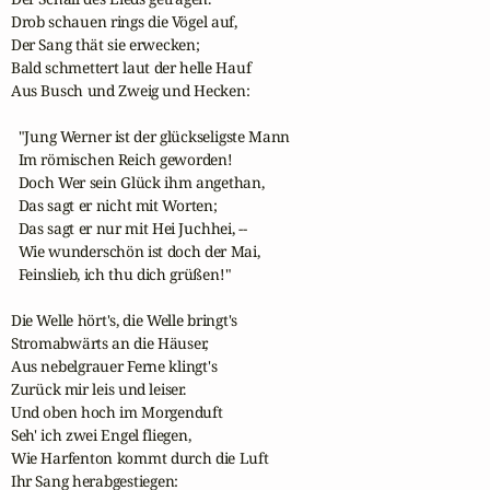
Drob schauen rings die Vögel auf,

Der Sang thät sie erwecken;

Bald schmettert laut der helle Hauf

Aus Busch und Zweig und Hecken:

  "Jung Werner ist der glückseligste Mann

  Im römischen Reich geworden!

  Doch Wer sein Glück ihm angethan,

  Das sagt er nicht mit Worten;

  Das sagt er nur mit Hei Juchhei, --

  Wie wunderschön ist doch der Mai,

  Feinslieb, ich thu dich grüßen!"

Die Welle hört's, die Welle bringt's

Stromabwärts an die Häuser,

Aus nebelgrauer Ferne klingt's

Zurück mir leis und leiser.

Und oben hoch im Morgenduft

Seh' ich zwei Engel fliegen,

Wie Harfenton kommt durch die Luft

Ihr Sang herabgestiegen:
