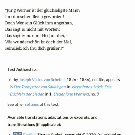
  "Jung Werner ist der glückseligste Mann

  Im römischen Reich geworden!

  Doch Wer sein Glück ihm angethan,

  Das sagt er nicht mit Worten;

  Das sagt er nur mit Hei Juchhei, --

  Wie wunderschön ist doch der Mai,

  Feinslieb, ich thu dich grüßen!"
Text Authorship:
by
Joseph Viktor von Scheffel
(1826 - 1886), no title, appears
in
Der Trompeter von Säkkingen
, in
Vierzehntes Stück. Das
Büchlein der Lieder
, in 1.
Lieder jung Werners
, no. 9
See other
settings
of this text.
Available translations, adaptations or excerpts, and
transliterations (if applicable):
ENG
English
(Sharon Krebs) ,
copyright ©
2020, (re)printed on