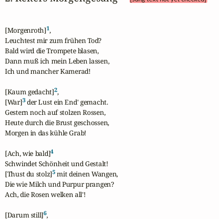
1
[Morgenroth]
,

Leuchtest mir zum frühen Tod?

Bald wird die Trompete blasen,

Dann muß ich mein Leben lassen,

Ich und mancher Kamerad!

2
[Kaum gedacht]
,

3
[War]
 der Lust ein End' gemacht.

Gestern noch auf stolzen Rossen,

Heute durch die Brust geschossen,

Morgen in das kühle Grab!

4
[Ach, wie bald]
Schwindet Schönheit und Gestalt!

5
[Thust du stolz]
 mit deinen Wangen,

Die wie Milch und Purpur prangen?

Ach, die Rosen welken all'!

6
[Darum still]
,
