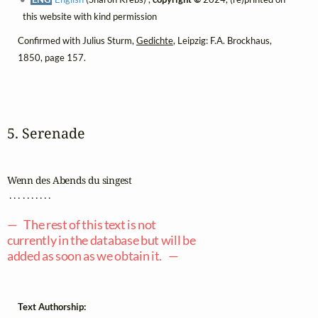
this website with kind permission
Confirmed with Julius Sturm,
Gedichte
, Leipzig: F.A. Brockhaus,
1850, page 157.
5. Serenade
Wenn des Abends du singest

 . . . . . . . . . .

— The rest of this text is not
currently in the database but will be
added as soon as we obtain it. —
Text Authorship: