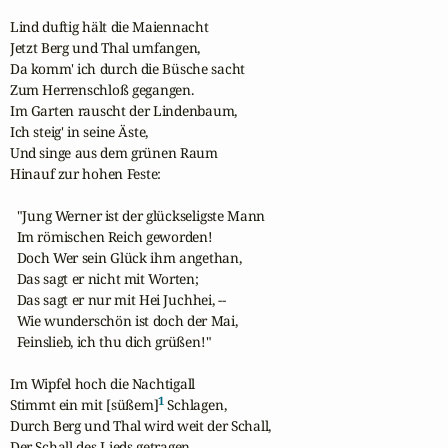
Lind duftig hält die Maiennacht

Jetzt Berg und Thal umfangen,

Da komm' ich durch die Büsche sacht 

Zum Herrenschloß gegangen.

Im Garten rauscht der Lindenbaum,

Ich steig' in seine Äste,

Und singe aus dem grünen Raum

Hinauf zur hohen Feste:

  "Jung Werner ist der glückseligste Mann

  Im römischen Reich geworden!

  Doch Wer sein Glück ihm angethan,

  Das sagt er nicht mit Worten;

  Das sagt er nur mit Hei Juchhei, --

  Wie wunderschön ist doch der Mai,

  Feinslieb, ich thu dich grüßen!"

Im Wipfel hoch die Nachtigall

1
Stimmt ein mit [süßem]
 Schlagen,

Durch Berg und Thal wird weit der Schall,

Der Schall des Lieds getragen.
