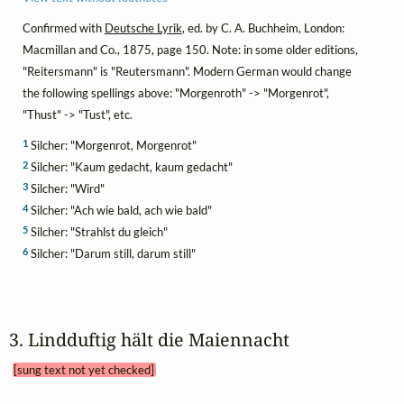
Confirmed with
Deutsche Lyrik
, ed. by C. A. Buchheim, London:
Macmillan and Co., 1875, page 150. Note: in some older editions,
"Reitersmann" is "Reutersmann". Modern German would change
the following spellings above: "Morgenroth" -> "Morgenrot",
"Thust" -> "Tust", etc.
1
Silcher: "Morgenrot, Morgenrot"
2
Silcher: "Kaum gedacht, kaum gedacht"
3
Silcher: "Wird"
4
Silcher: "Ach wie bald, ach wie bald"
5
Silcher: "Strahlst du gleich"
6
Silcher: "Darum still, darum still"
3. Lindduftig hält die Maiennacht 
[sung text not yet checked]