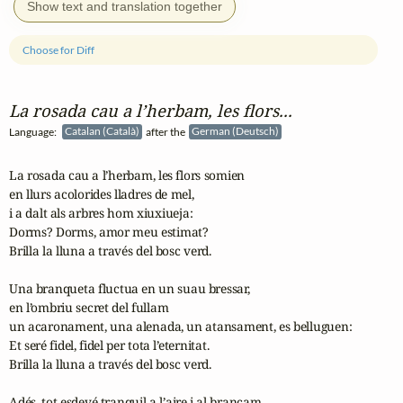
Show text and translation together
Choose for Diff
La rosada cau a l’herbam, les flors...
Language:
Catalan (Català)
after the
German (Deutsch)
La rosada cau a l’herbam, les flors somien

en llurs acolorides lladres de mel,

i a dalt als arbres hom xiuxiueja:

Dorms? Dorms, amor meu estimat?

Brilla la lluna a través del bosc verd.

Una branqueta fluctua en un suau bressar,

en l’ombriu secret del fullam

un acaronament, una alenada, un atansament, es belluguen:

Et seré fidel, fidel per tota l’eternitat.

Brilla la lluna a través del bosc verd.

Adés, tot esdevé tranquil a l’aire i al brancam,
