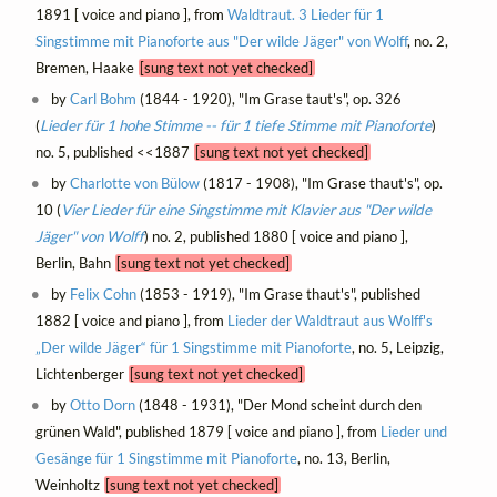
1891 [ voice and piano ], from
Waldtraut. 3 Lieder für 1
Singstimme mit Pianoforte aus "Der wilde Jäger" von Wolff
, no. 2,
Bremen, Haake
[sung text not yet checked]
by
Carl Bohm
(1844 - 1920), "Im Grase taut's", op. 326
(
Lieder für 1 hohe Stimme -- für 1 tiefe Stimme mit Pianoforte
)
no. 5, published <<1887
[sung text not yet checked]
by
Charlotte von Bülow
(1817 - 1908), "Im Grase thaut's", op.
10 (
Vier Lieder für eine Singstimme mit Klavier aus "Der wilde
Jäger" von Wolff
) no. 2, published 1880 [ voice and piano ],
Berlin, Bahn
[sung text not yet checked]
by
Felix Cohn
(1853 - 1919), "Im Grase thaut's", published
1882 [ voice and piano ], from
Lieder der Waldtraut aus Wolff's
„Der wilde Jäger“ für 1 Singstimme mit Pianoforte
, no. 5, Leipzig,
Lichtenberger
[sung text not yet checked]
by
Otto Dorn
(1848 - 1931), "Der Mond scheint durch den
grünen Wald", published 1879 [ voice and piano ], from
Lieder und
Gesänge für 1 Singstimme mit Pianoforte
, no. 13, Berlin,
Weinholtz
[sung text not yet checked]