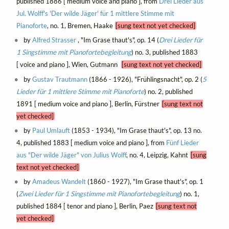
published 1886 [ medium voice and piano ], from
Drei Lieder aus
Jul. Wolff's 'Der wilde Jäger' für 1 mittlere Stimme mit
Pianoforte
, no. 1, Bremen, Haake
[sung text not yet checked]
by
Alfred Strasser
, "Im Grase thaut's", op. 14 (
Drei Lieder für
1 Singstimme mit Pianofortebegleitung
) no. 3, published 1883
[ voice and piano ], Wien, Gutmann
[sung text not yet checked]
by
Gustav Trautmann
(1866 - 1926), "Frühlingsnacht", op. 2 (
5
Lieder für 1 mittlere Stimme mit Pianoforte
) no. 2, published
1891 [ medium voice and piano ], Berlin, Fürstner
[sung text not
yet checked]
by
Paul Umlauft
(1853 - 1934), "Im Grase thaut's", op. 13 no.
4, published 1883 [ medium voice and piano ], from
Fünf Lieder
aus "Der wilde Jäger" von Julius Wolff
, no. 4, Leipzig, Kahnt
[sung
text not yet checked]
by
Amadeus Wandelt
(1860 - 1927), "Im Grase thaut's", op. 1
(
Zwei Lieder für 1 Singstimme mit Pianofortebegleitung
) no. 1,
published 1884 [ tenor and piano ], Berlin, Paez
[sung text not
yet checked]