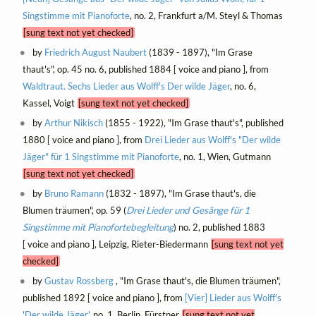
Singstimme mit Pianoforte
, no. 2, Frankfurt a/M. Steyl & Thomas
[sung text not yet checked]
by
Friedrich August Naubert
(1839 - 1897), "Im Grase
thaut's", op. 45 no. 6, published 1884 [ voice and piano ], from
Waldtraut. Sechs Lieder aus Wolff's Der wilde Jäger
, no. 6,
Kassel, Voigt
[sung text not yet checked]
by
Arthur Nikisch
(1855 - 1922), "Im Grase thaut's", published
1880 [ voice and piano ], from
Drei Lieder aus Wolff's "Der wilde
Jäger" für 1 Singstimme mit Pianoforte
, no. 1, Wien, Gutmann
[sung text not yet checked]
by
Bruno Ramann
(1832 - 1897), "Im Grase thaut's, die
Blumen träumen", op. 59 (
Drei Lieder und Gesänge für 1
Singstimme mit Pianofortebegleitung
) no. 2, published 1883
[ voice and piano ], Leipzig, Rieter-Biedermann
[sung text not yet
checked]
by
Gustav Rossberg
, "Im Grase thaut's, die Blumen träumen",
published 1892 [ voice and piano ], from
[Vier] Lieder aus Wolff's
'Der wilde Jäger'
, no. 1, Berlin, Fürstner
[sung text not yet