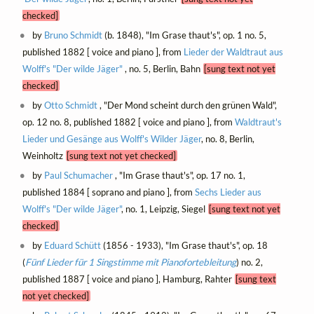
checked]
by
Bruno Schmidt
(b. 1848), "Im Grase thaut's", op. 1 no. 5,
published 1882 [ voice and piano ], from
Lieder der Waldtraut aus
Wolff's "Der wilde Jäger"
, no. 5, Berlin, Bahn
[sung text not yet
checked]
by
Otto Schmidt
, "Der Mond scheint durch den grünen Wald",
op. 12 no. 8, published 1882 [ voice and piano ], from
Waldtraut's
Lieder und Gesänge aus Wolff's Wilder Jäger
, no. 8, Berlin,
Weinholtz
[sung text not yet checked]
by
Paul Schumacher
, "Im Grase thaut's", op. 17 no. 1,
published 1884 [ soprano and piano ], from
Sechs Lieder aus
Wolff's "Der wilde Jäger"
, no. 1, Leipzig, Siegel
[sung text not yet
checked]
by
Eduard Schütt
(1856 - 1933), "Im Grase thaut's", op. 18
(
Fünf Lieder für 1 Singstimme mit Pianofortebleitung
) no. 2,
published 1887 [ voice and piano ], Hamburg, Rahter
[sung text
not yet checked]