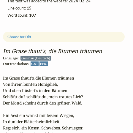
This text was added to the website: 2024-02-24
Line count:
15
Word count:
107
Choose for Diff
Im Grase thaut's, die Blumen träumen
Language:
German (Deutsch)
Our translations:
CAT
ENG
Im Grase thaut's, die Blumen träumen 

Von ihrem bunten Honigdieb,

Und oben flüstert's in den Bäumen:

Schläfst du? schläfst du, mein trautes Lieb? 

Der Mond scheint durch den grünen Wald.

Ein Aestlein wankt mit leisem Wiegen,

In dunkler Blätterheimlichkeit

Regt sich, ein Kosen, Schweben, Schmiegen: 
