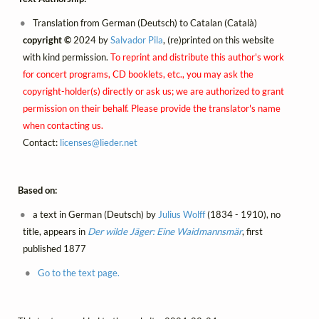
Translation from German (Deutsch) to Catalan (Català)
copyright ©
2024 by
Salvador Pila
, (re)printed on this website
with kind permission.
To reprint and distribute this author's work
for concert programs, CD booklets, etc., you may ask the
copyright-holder(s) directly or ask us; we are authorized to grant
permission on their behalf. Please provide the translator's name
when contacting us.
Contact:
licenses@
lieder.
net
Based on:
a text in German (Deutsch) by
Julius Wolff
(1834 - 1910), no
title, appears in
Der wilde Jäger: Eine Waidmannsmär
, first
published 1877
Go to the text page.