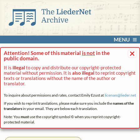
MENU
×
Attention! Some of this material
is not
in the
public domain.
It is
illegal
to copy and distribute our copyright-protected
material without permission. It is
also illegal
to reprint copyright
texts or translations without the name of the author or
translator.
To inquire about permissions and rates, contact Emily Ezust at
licenses@
lieder.
net
If you wish to reprint translations, please make sure you include the
names of the
translators
in your email. They are below each translation.
Note: You
must
use the copyright symbol © when you reprint copyright-
protected material.