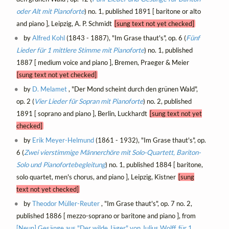
oder Alt mit Pianoforte
) no. 1, published 1891 [ baritone or alto
and piano ], Leipzig, A. P. Schmidt
[sung text not yet checked]
by
Alfred Kohl
(1843 - 1887), "Im Grase thaut's", op. 6 (
Fünf
Lieder für 1 mittlere Stimme mit Pianoforte
) no. 1, published
1887 [ medium voice and piano ], Bremen, Praeger & Meier
[sung text not yet checked]
by
D. Melamet
, "Der Mond scheint durch den grünen Wald",
op. 2 (
Vier Lieder für Sopran mit Pianoforte
) no. 2, published
1891 [ soprano and piano ], Berlin, Luckhardt
[sung text not yet
checked]
by
Erik Meyer-Helmund
(1861 - 1932), "Im Grase thaut's", op.
6 (
Zwei vierstimmige Männerchöre mit Solo-Quartett, Bariton-
Solo und Pianofortebegleitung
) no. 1, published 1884 [ baritone,
solo quartet, men's chorus, and piano ], Leipzig, Kistner
[sung
text not yet checked]
by
Theodor Müller-Reuter
, "Im Grase thaut's", op. 7 no. 2,
published 1886 [ mezzo-soprano or baritone and piano ], from
[Neun] Gesänge aus "Der wilde Jäger" von Julius Wolff, für 1