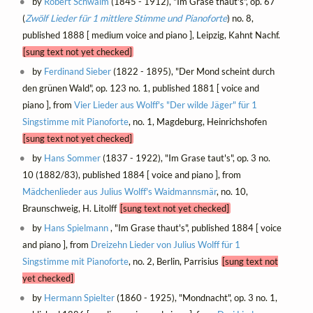
by
Robert Schwalm
(1845 - 1912), "Im Grase thaut's", op. 67
(
Zwölf Lieder für 1 mittlere Stimme und Pianoforte
) no. 8,
published 1888 [ medium voice and piano ], Leipzig, Kahnt Nachf.
[sung text not yet checked]
by
Ferdinand Sieber
(1822 - 1895), "Der Mond scheint durch
den grünen Wald", op. 123 no. 1, published 1881 [ voice and
piano ], from
Vier Lieder aus Wolff's "Der wilde Jäger" für 1
Singstimme mit Pianoforte
, no. 1, Magdeburg, Heinrichshofen
[sung text not yet checked]
by
Hans Sommer
(1837 - 1922), "Im Grase taut's", op. 3 no.
10 (1882/83), published 1884 [ voice and piano ], from
Mädchenlieder aus Julius Wolff's Waidmannsmär
, no. 10,
Braunschweig, H. Litolff
[sung text not yet checked]
by
Hans Spielmann
, "Im Grase thaut's", published 1884 [ voice
and piano ], from
Dreizehn Lieder von Julius Wolff für 1
Singstimme mit Pianoforte
, no. 2, Berlin, Parrisius
[sung text not
yet checked]
by
Hermann Spielter
(1860 - 1925), "Mondnacht", op. 3 no. 1,