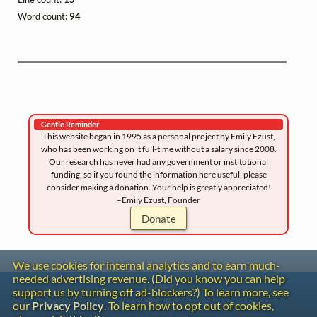
Word count:
94
Gentle Reminder
This website began in 1995 as a personal project by Emily Ezust,
who has been working on it full-time without a salary since 2008.
Our research has never had any government or institutional
funding, so if you found the information here useful, please
consider making a donation. Your help is greatly appreciated!
–Emily Ezust, Founder
Donate
We use cookies for internal analytics and to earn much-
needed advertising revenue. (Did you know you can help
Contact
support us by turning off ad-blockers?) To learn more, see
Copyright
our
Privacy Policy
. To learn how to opt out of cookies,
Privacy