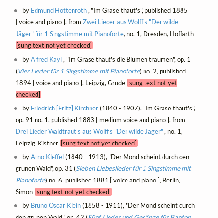
by
Edmund Hottenroth
, "Im Grase thaut's", published 1885
[ voice and piano ], from
Zwei Lieder aus Wolff's "Der wilde
Jäger" für 1 Singstimme mit Pianoforte
, no. 1, Dresden, Hoffarth
[sung text not yet checked]
by
Alfred Kayl
, "Im Grase thaut's die Blumen träumen", op. 1
(
Vier Lieder für 1 Singstimme mit Pianoforte
) no. 2, published
1894 [ voice and piano ], Leipzig, Grude
[sung text not yet
checked]
by
Friedrich [Fritz] Kirchner
(1840 - 1907), "Im Grase thaut's",
op. 91 no. 1, published 1883 [ medium voice and piano ], from
Drei Lieder Waldtraut's aus Wolff's "Der wilde Jäger"
, no. 1,
Leipzig, Kistner
[sung text not yet checked]
by
Arno Kleffel
(1840 - 1913), "Der Mond scheint durch den
grünen Wald", op. 31 (
Sieben Liebeslieder für 1 Singstimme mit
Pianoforte
) no. 6, published 1881 [ voice and piano ], Berlin,
Simon
[sung text not yet checked]
by
Bruno Oscar Klein
(1858 - 1911), "Der Mond scheint durch
den grünen Wald", op. 42 (
Fünf Lieder und Gesänge für Bariton