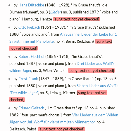
by
Hans Dütschke
(1848 - 1928), "Im Grase thaut's, die
Blumen träumen", op. 3 (
Lieder
) no. 3, published 1879 [ voice and
piano ], Hamburg, Hentze
[sung text not yet checked]
by
Otto Fiebach
(1851 - 1937), "Im Grase thaut's", published
1880 [ voice and piano ], from
An Susanne. Lieder der Liebe für 1
Singstimme mit Pianoforte
, no. 7, Berlin, (Sulzbach)
[sung text
not yet checked]
by
Robert Fischhof
(1856 - 1918), "Im Grase thaut's",
published 1887 [ voice and piano ], from
Drei Lieder aus Wolff's
wildem Jäger
, no. 3, Wien, Wetzler
[sung text not yet checked]
by
Ernst Frank
(1847 - 1889), "Im Grase thaut's", op. 13 no. 5,
published 1880 [ voice and piano ], from
Sieben Lieder aus Wolff's
"Der wilde Jäger"
, no. 5, Leipzig, Kistner
[sung text not yet
checked]
by
Eduard Geitsch
, "Im Grase thauts", op. 13 no. 4, published
1882 [ four-part men's chorus ], from
Vier Lieder aus dem Wilden
Jäger, von Jul. Wolff, für vierstimmigen Männerchor
, no. 4,
Delitzsch, Pabst
[sung text not yet checked]