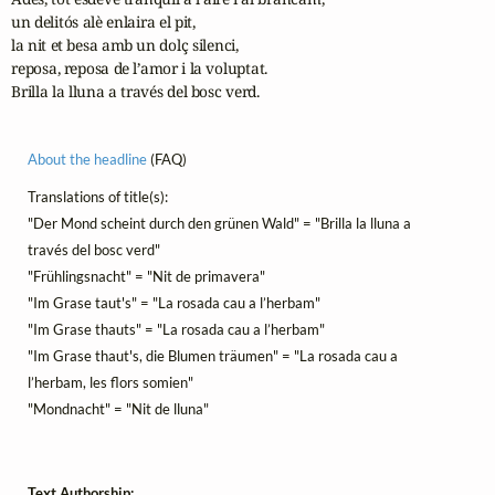
un delitós alè enlaira el pit,

la nit et besa amb un dolç silenci,

reposa, reposa de l’amor i la voluptat.

Brilla la lluna a través del bosc verd.
About the headline
(FAQ)
Translations of title(s):
"Der Mond scheint durch den grünen Wald" = "Brilla la lluna a
través del bosc verd"
"Frühlingsnacht" = "Nit de primavera"
"Im Grase taut's" = "La rosada cau a l’herbam"
"Im Grase thauts" = "La rosada cau a l’herbam"
"Im Grase thaut's, die Blumen träumen" = "La rosada cau a
l’herbam, les flors somien"
"Mondnacht" = "Nit de lluna"
Text Authorship: