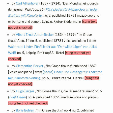
by
Carl Attenhofer
(1837 - 1914), "Der Mond scheint durch
den grünen Wald", op. 26 (
Fünf Lieder für Mezzo-Sopran (oder
Bariton) mit Pianoforte
) no. 3, published 1878 [ mezzo-soprano
or baritone and piano ], Leipzig, Rieter-Biedermann
[sung text
not yet checked]
by
Albert Ernst Anton Becker
(1834 - 1899), "Im Grase
thaut's", op. 14 no. 5, published 1878 [ voice and piano ], from
Waldtraut-Lieder. Fünf Lieder aus "Der wilde Jäger" von Julius
Wolff
, no. 5, Leipzig, Breitkopf & Härtel
[sung text not yet
checked]
by
Clementine Becker
, "Im Grase thaut's", published 1887
[ voice and piano ], from
[Sechs] Lieder und Gesänge für 1 Stimme
mit Pianofortebleitung
, no. 6, Frankfurt a/M., Henkel
[sung text
not yet checked]
by
Hugo Berger
, "Im Grase thaut's, die Blumen träumen", op. 6
(
Fünf Lieder
) no. 4, published 1892 [ medium voice and piano ]
[sung text not yet checked]
by
Borie Bohlen
, "Im Grase thaut's", op. 4 no. 2, published