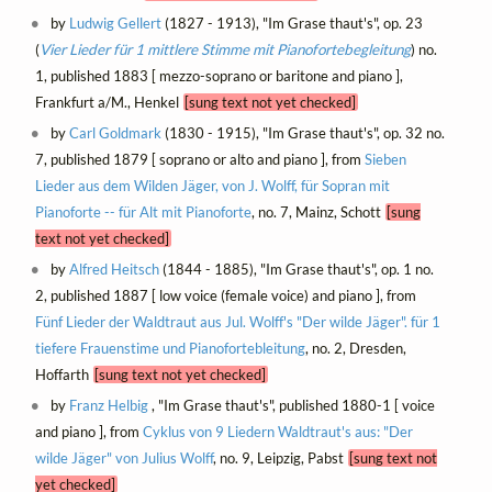
by
Ludwig Gellert
(1827 - 1913), "Im Grase thaut's", op. 23
(
Vier Lieder für 1 mittlere Stimme mit Pianofortebegleitung
) no.
1, published 1883 [ mezzo-soprano or baritone and piano ],
Frankfurt a/M., Henkel
[sung text not yet checked]
by
Carl Goldmark
(1830 - 1915), "Im Grase thaut's", op. 32 no.
7, published 1879 [ soprano or alto and piano ], from
Sieben
Lieder aus dem Wilden Jäger, von J. Wolff, für Sopran mit
Pianoforte -- für Alt mit Pianoforte
, no. 7, Mainz, Schott
[sung
text not yet checked]
by
Alfred Heitsch
(1844 - 1885), "Im Grase thaut's", op. 1 no.
2, published 1887 [ low voice (female voice) and piano ], from
Fünf Lieder der Waldtraut aus Jul. Wolff's "Der wilde Jäger". für 1
tiefere Frauenstime und Pianofortebleitung
, no. 2, Dresden,
Hoffarth
[sung text not yet checked]
by
Franz Helbig
, "Im Grase thaut's", published 1880-1 [ voice
and piano ], from
Cyklus von 9 Liedern Waldtraut's aus: "Der
wilde Jäger" von Julius Wolff
, no. 9, Leipzig, Pabst
[sung text not
yet checked]