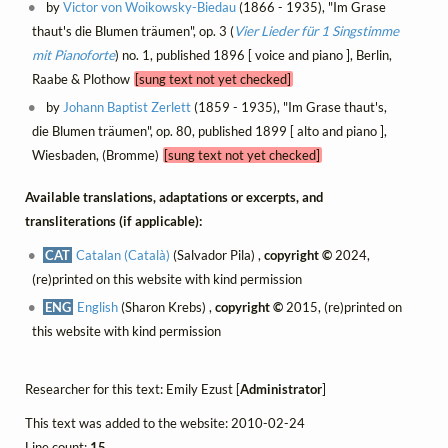
by
Victor von Woikowsky-Biedau
(1866 - 1935), "Im Grase
thaut's die Blumen träumen", op. 3 (
Vier Lieder für 1 Singstimme
mit Pianoforte
) no. 1, published 1896 [ voice and piano ], Berlin,
Raabe & Plothow
[sung text not yet checked]
by
Johann Baptist Zerlett
(1859 - 1935), "Im Grase thaut's,
die Blumen träumen", op. 80, published 1899 [ alto and piano ],
Wiesbaden, (Bromme)
[sung text not yet checked]
Available translations, adaptations or excerpts, and
transliterations (if applicable):
CAT
Catalan (Català)
(Salvador Pila) ,
copyright ©
2024,
(re)printed on this website with kind permission
ENG
English
(Sharon Krebs) ,
copyright ©
2015, (re)printed on
this website with kind permission
Researcher for this text: Emily Ezust [
Administrator
]
This text was added to the website: 2010-02-24
Line count:
15