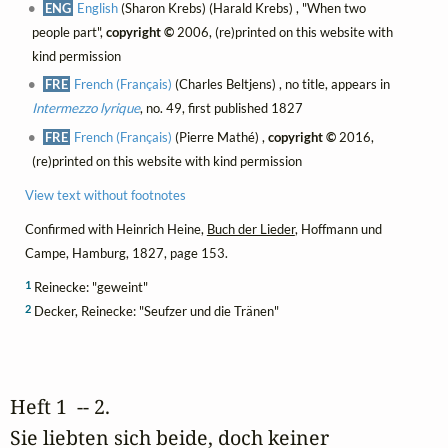
ENG
English
(Sharon Krebs) (Harald Krebs) , "When two
people part",
copyright ©
2006, (re)printed on this website with
kind permission
FRE
French (Français)
(Charles Beltjens) , no title, appears in
Intermezzo lyrique
, no. 49, first published 1827
FRE
French (Français)
(Pierre Mathé) ,
copyright ©
2016,
(re)printed on this website with kind permission
View text without footnotes
Confirmed with Heinrich Heine,
Buch der Lieder
, Hoffmann und
Campe, Hamburg, 1827, page 153.
1
Reinecke: "geweint"
2
Decker, Reinecke: "Seufzer und die Tränen"
Heft 1  -- 2. 
Sie liebten sich beide, doch keiner 