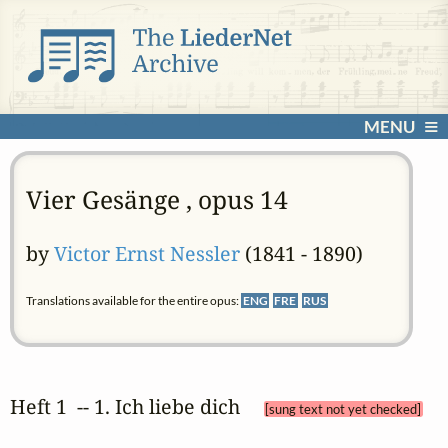
MENU
Vier Gesänge , opus 14
by
Victor Ernst Nessler
(1841 - 1890)
Translations available for the entire opus:
ENG
FRE
RUS
Heft 1  -- 1. Ich liebe dich 
[sung text not yet checked]