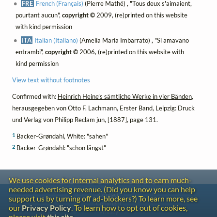
FRE
French (Français)
(Pierre Mathé) , "Tous deux s'aimaient,
pourtant aucun",
copyright ©
2009, (re)printed on this website
with kind permission
ITA
Italian (Italiano)
(Amelia Maria Imbarrato) , "Si amavano
entrambi",
copyright ©
2006, (re)printed on this website with
kind permission
View text without footnotes
Confirmed with:
Heinrich Heine’s sämtliche Werke in vier Bänden
,
herausgegeben von Otto F. Lachmann, Erster Band, Leipzig: Druck
und Verlag von Philipp Reclam jun, [1887], page 131.
1
Backer-Grøndahl, White: "sahen"
2
Backer-Grøndahl: "schon längst"
We use cookies for internal analytics and to earn much-
needed advertising revenue. (Did you know you can help
Contact
support us by turning off ad-blockers?) To learn more, see
Copyright
our
Privacy Policy
. To learn how to opt out of cookies,
Privacy
please visit
this site
.