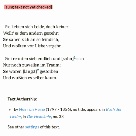
[sung text not yet checked]
  Sie liebten sich beide, doch keiner

Wollt' es dem andern gestehn;

Sie sahen sich an so feindlich,

Und wollten vor Liebe vergehn.

1
  Sie trennten sich endlich und [sahn]
 sich

Nur noch zuweilen im Traum;

2
Sie waren [längst]
 gestorben

Und wußten es selber kaum.
Text Authorship:
by
Heinrich Heine
(1797 - 1856), no title, appears in
Buch der
Lieder
, in
Die Heimkehr
, no. 33
See other
settings
of this text.