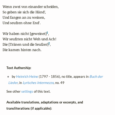
Wenn zwei von einander scheiden,

So geben sie sich die Händ',

Und fangen an zu weinen,

Und seufzen ohne End'.

1
Wir haben nicht [geweinet]
,

Wir seufzten nicht Weh und Ach!

2
Die [Tränen und die Seufzer]
,

Die kamen hinten nach.
Text Authorship:
by
Heinrich Heine
(1797 - 1856), no title, appears in
Buch der
Lieder
, in
Lyrisches Intermezzo
, no. 49
See other
settings
of this text.
Available translations, adaptations or excerpts, and
transliterations (if applicable):