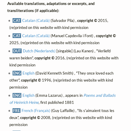
Available translations, adaptations or excerpts, and
transliterations (if applicable):
CAT
Catalan (Català)
(Salvador Pila) ,
copyright ©
2015,
(re)printed on this website with kind permission
CAT
Catalan (Català)
(Manuel Capdevila i Font) ,
copyright ©
2025, (re)printed on this website with kind permission
DUT
Dutch (Nederlands)
[singable] (Lau Kanen) , "Verliefd
waren beiden",
copyright ©
2016, (re)printed on this website with
kind permission
ENG
English
(David Kenneth Smith) , "They once loved each
other",
copyright ©
1996, (re)printed on this website with kind
permission
ENG
English
(Emma Lazarus) , appears in
Poems and Ballads
of Heinrich Heine
, first published 1881
FRE
French (Français)
(Guy Laffaille) , "Ils s'aimaient tous les
deux",
copyright ©
2008, (re)printed on this website with kind
permission