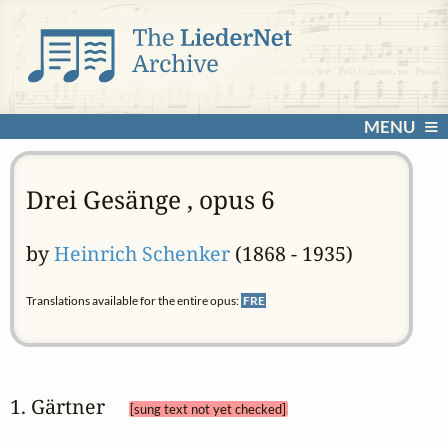
MENU
Drei Gesänge , opus 6
by
Heinrich Schenker
(1868 - 1935)
Translations available for the entire opus:
FRE
1. Gärtner 
[sung text not yet checked]