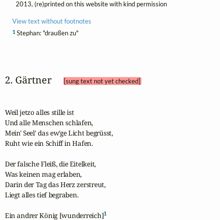
2013, (re)printed on this website with kind permission
View text without footnotes
1
Stephan: "draußen zu"
2. Gärtner 
[sung text not yet checked]
Weil jetzo alles stille ist

Und alle Menschen schlafen,

Mein' Seel' das ew'ge Licht begrüsst,

Ruht wie ein Schiff in Hafen.

Der falsche Fleiß, die Eitelkeit, 

Was keinen mag erlaben,

Darin der Tag das Herz zerstreut,

Liegt alles tief begraben.

1
Ein andrer König [wunderreich]