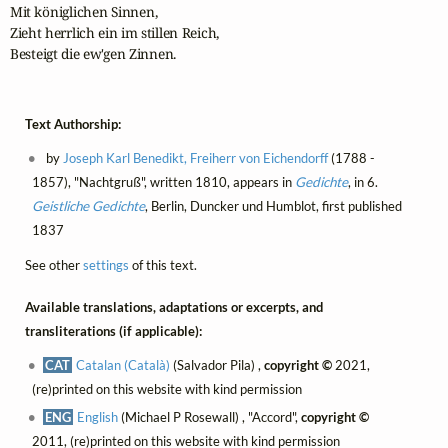
Mit königlichen Sinnen,

Zieht herrlich ein im stillen Reich,

Besteigt die ew'gen Zinnen.
Text Authorship:
by
Joseph Karl Benedikt, Freiherr von Eichendorff
(1788 -
1857), "Nachtgruß", written 1810, appears in
Gedichte
, in 6.
Geistliche Gedichte
, Berlin, Duncker und Humblot, first published
1837
See other
settings
of this text.
Available translations, adaptations or excerpts, and
transliterations (if applicable):
CAT
Catalan (Català)
(Salvador Pila) ,
copyright ©
2021,
(re)printed on this website with kind permission
ENG
English
(Michael P Rosewall) , "Accord",
copyright ©
2011, (re)printed on this website with kind permission