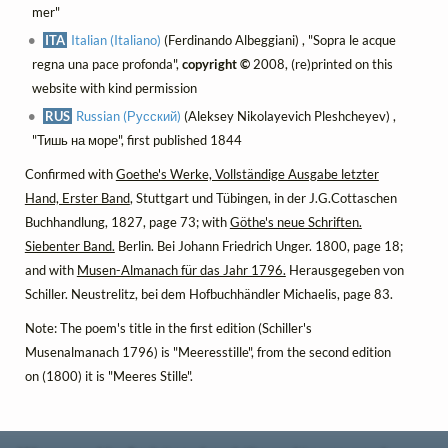
mer"
ITA
Italian (Italiano)
(Ferdinando Albeggiani) , "Sopra le acque
regna una pace profonda",
copyright ©
2008, (re)printed on this
website with kind permission
RUS
Russian (Русский)
(Aleksey Nikolayevich Pleshcheyev) ,
"Тишь на море", first published 1844
Confirmed with
Goethe's Werke, Vollständige Ausgabe letzter
Hand, Erster Band
, Stuttgart und Tübingen, in der J.G.Cottaschen
Buchhandlung, 1827, page 73; with
Göthe's neue Schriften.
Siebenter Band.
Berlin. Bei Johann Friedrich Unger. 1800, page 18;
and with
Musen-Almanach für das Jahr 1796.
Herausgegeben von
Schiller. Neustrelitz, bei dem Hofbuchhändler Michaelis, page 83.
Note: The poem's title in the first edition (Schiller's
Musenalmanach 1796) is "Meeresstille", from the second edition
on (1800) it is "Meeres Stille".