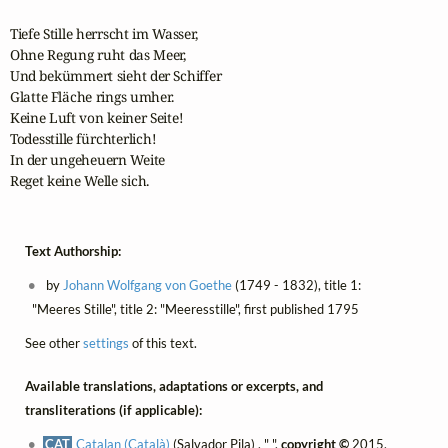
Tiefe Stille herrscht im Wasser,

Ohne Regung ruht das Meer,

Und bekümmert sieht der Schiffer

Glatte Fläche rings umher.

Keine Luft von keiner Seite!

Todesstille fürchterlich!

In der ungeheuern Weite

Reget keine Welle sich.
Text Authorship:
by
Johann Wolfgang von Goethe
(1749 - 1832), title 1:
"Meeres Stille", title 2: "Meeresstille", first published 1795
See other
settings
of this text.
Available translations, adaptations or excerpts, and
transliterations (if applicable):
CAT
Catalan (Català)
(Salvador Pila) , " ",
copyright ©
2015,