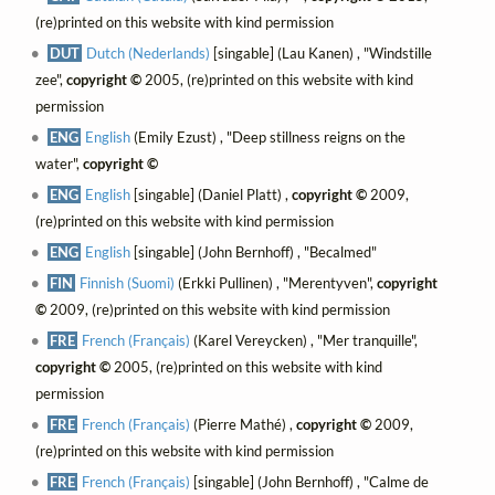
(re)printed on this website with kind permission
DUT
Dutch (Nederlands)
[singable] (Lau Kanen) , "Windstille
zee",
copyright ©
2005, (re)printed on this website with kind
permission
ENG
English
(Emily Ezust) , "Deep stillness reigns on the
water",
copyright ©
ENG
English
[singable] (Daniel Platt) ,
copyright ©
2009,
(re)printed on this website with kind permission
ENG
English
[singable] (John Bernhoff) , "Becalmed"
FIN
Finnish (Suomi)
(Erkki Pullinen) , "Merentyven",
copyright
©
2009, (re)printed on this website with kind permission
FRE
French (Français)
(Karel Vereycken) , "Mer tranquille",
copyright ©
2005, (re)printed on this website with kind
permission
FRE
French (Français)
(Pierre Mathé) ,
copyright ©
2009,
(re)printed on this website with kind permission
FRE
French (Français)
[singable] (John Bernhoff) , "Calme de