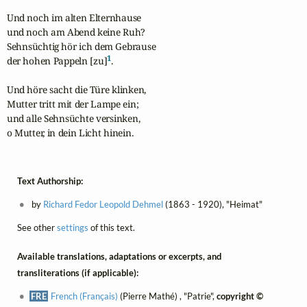
Und noch im alten Elternhause

und noch am Abend keine Ruh?

Sehnsüchtig hör ich dem Gebrause

1
der hohen Pappeln [zu]
.

Und höre sacht die Türe klinken,

Mutter tritt mit der Lampe ein;

und alle Sehnsüchte versinken,

o Mutter, in dein Licht hinein.
Text Authorship:
by
Richard Fedor Leopold Dehmel
(1863 - 1920), "Heimat"
See other
settings
of this text.
Available translations, adaptations or excerpts, and
transliterations (if applicable):
FRE
French (Français)
(Pierre Mathé) , "Patrie",
copyright ©