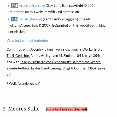
FRE
French (Français)
(Guy Laffaille) ,
copyright ©
2014,
(re)printed on this website with kind permission
ITA
Italian (Italiano)
(Ferdinando Albeggiani) , "Saluto
notturno",
copyright ©
2009, (re)printed on this website with kind
permission
View text without footnotes
Confirmed with
Joseph Freiherrn von Eichendorff's Werke. Erster
Theil. Gedichte.
Berlin. Verlegt von M. Simion. 1841, page 354;
and with
Joseph Freiherrn von Eichendorff's sämmtliche Werke.
Zweite Auflage. Erster Band.
Leipzig, Voigt & Günther. 1864, page
574.
1
Wolf: "wundergleich"
3. Meeres Stille 
[sung text not yet checked]