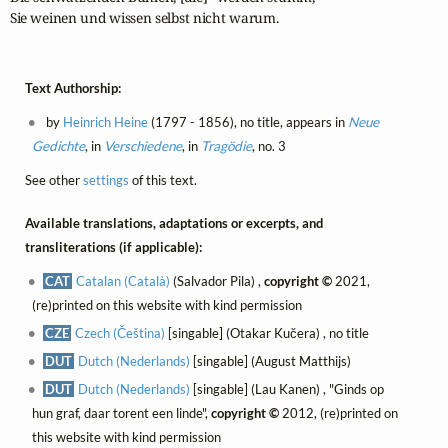
Sie weinen und wissen selbst nicht warum.
Text Authorship:
by
Heinrich Heine
(1797 - 1856), no title, appears in
Neue
Gedichte
, in
Verschiedene
, in
Tragödie
, no. 3
See other
settings
of this text.
Available translations, adaptations or excerpts, and
transliterations (if applicable):
CAT
Catalan (Català)
(Salvador Pila) ,
copyright ©
2021,
(re)printed on this website with kind permission
CZE
Czech (Čeština)
[singable] (Otakar Kučera) , no title
DUT
Dutch (Nederlands)
[singable] (August Matthijs)
DUT
Dutch (Nederlands)
[singable] (Lau Kanen) , "Ginds op
hun graf, daar torent een linde",
copyright ©
2012, (re)printed on
this website with kind permission