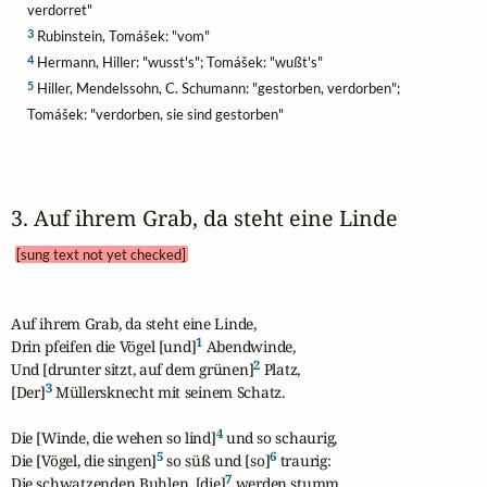
verdorret"
3
Rubinstein, Tomášek: "vom"
4
Hermann, Hiller: "wusst's"; Tomášek: "wußt's"
5
Hiller, Mendelssohn, C. Schumann: "gestorben, verdorben";
Tomášek: "verdorben, sie sind gestorben"
3. Auf ihrem Grab, da steht eine Linde 
[sung text not yet checked]
Auf ihrem Grab, da steht eine Linde,

1
Drin pfeifen die Vögel [und]
 Abendwinde,

2
Und [drunter sitzt, auf dem grünen]
 Platz,

3
[Der]
 Müllersknecht mit seinem Schatz.

4
Die [Winde, die wehen so lind]
 und so schaurig,

5
6
Die [Vögel, die singen]
 so süß und [so]
 traurig:

7
Die schwatzenden Buhlen, [die]
 werden stumm,
