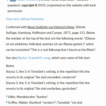
popolare",
copyright ©
2010, (re)printed on this website with kind
permission
View text without footnotes
Confirmed with
Neue Gedichte von Heinrich Heine
, Zehnte
Auflage, Hamburg, Hoffmann und Campe, 1871, page 151. Below
the number at the top of the text are the following words: "(Dieses
ist ein wirkliches Volkslied, welches ich am Rheine gehört.)" which
can be translated "This is a real folksong that I heard on the Rhein".
See also
Backer-Grøndahl's song
, which uses some of this text.
Notes
Stanza 1, line 3: in Tomášek's setting, in the repetition this line
reverts to its original "Sie sind verwelket, verdorret."
Stanza 3, line 3: in Tomášek's setting, in the repetition this line
reverts to its original "Sie sind verdorben, gestorben."
1
Hiller, Mendelssohn: "bunten"
2
Griffes, Walter, Stanford: "verdorrt"; Tomášek: "sie sind