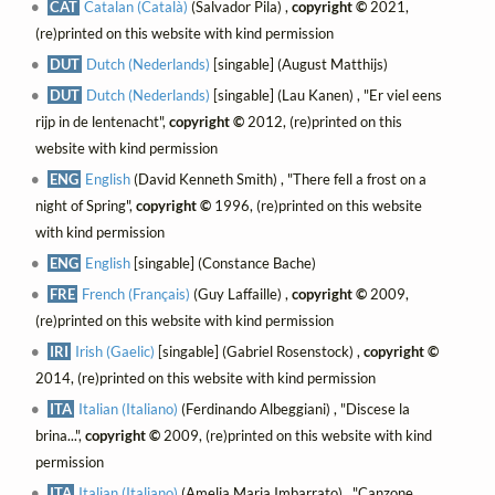
CAT
Catalan (Català)
(Salvador Pila) ,
copyright ©
2021,
(re)printed on this website with kind permission
DUT
Dutch (Nederlands)
[singable] (August Matthijs)
DUT
Dutch (Nederlands)
[singable] (Lau Kanen) , "Er viel eens
rijp in de lentenacht",
copyright ©
2012, (re)printed on this
website with kind permission
ENG
English
(David Kenneth Smith) , "There fell a frost on a
night of Spring",
copyright ©
1996, (re)printed on this website
with kind permission
ENG
English
[singable] (Constance Bache)
FRE
French (Français)
(Guy Laffaille) ,
copyright ©
2009,
(re)printed on this website with kind permission
IRI
Irish (Gaelic)
[singable] (Gabriel Rosenstock) ,
copyright ©
2014, (re)printed on this website with kind permission
ITA
Italian (Italiano)
(Ferdinando Albeggiani) , "Discese la
brina...",
copyright ©
2009, (re)printed on this website with kind
permission
ITA
Italian (Italiano)
(Amelia Maria Imbarrato) , "Canzone