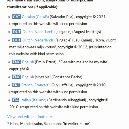
Available translations, adaptations or excerpts, and
transliterations (if applicable):
CAT
Catalan (Català)
(Salvador Pila) ,
copyright ©
2021,
(re)printed on this website with kind permission
DUT
Dutch (Nederlands)
[singable] (August Matthijs)
DUT
Dutch (Nederlands)
[singable] (Lau Kanen) , "Kom, vlucht
met mij en wees mijn vrouw",
copyright ©
2012, (re)printed on
this website with kind permission
ENG
English
(Emily Ezust) , "Flee with me and be my wife",
copyright ©
ENG
English
[singable] (Constance Bache)
FRE
French (Français)
(Guy Laffaille) ,
copyright ©
2010,
(re)printed on this website with kind permission
ITA
Italian (Italiano)
(Ferdinando Albeggiani) ,
copyright ©
2010, (re)printed on this website with kind permission
View text without footnotes
1
Hiller, Mendelssohn, Schumann: "In weiter Ferne"