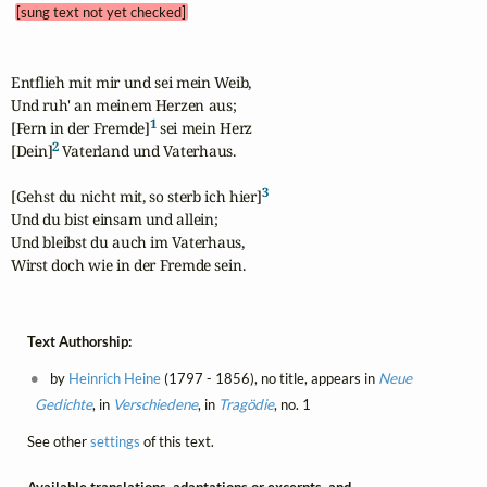
[sung text not yet checked]
Entflieh mit mir und sei mein Weib,

Und ruh' an meinem Herzen aus;

1
[Fern in der Fremde]
 sei mein Herz

2
[Dein]
 Vaterland und Vaterhaus.

3
[Gehst du nicht mit, so sterb ich hier]
Und du bist einsam und allein;

Und bleibst du auch im Vaterhaus,

Wirst doch wie in der Fremde sein.
Text Authorship:
by
Heinrich Heine
(1797 - 1856), no title, appears in
Neue
Gedichte
, in
Verschiedene
, in
Tragödie
, no. 1
See other
settings
of this text.