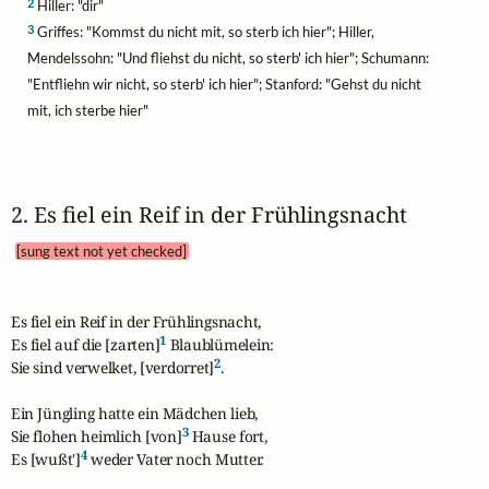
2
Hiller: "dir"
3
Griffes: "Kommst du nicht mit, so sterb ich hier"; Hiller,
Mendelssohn: "Und fliehst du nicht, so sterb' ich hier"; Schumann:
"Entfliehn wir nicht, so sterb' ich hier"; Stanford: "Gehst du nicht
mit, ich sterbe hier"
2. Es fiel ein Reif in der Frühlingsnacht 
[sung text not yet checked]
Es fiel ein Reif in der Frühlingsnacht,    

1
Es fiel auf die [zarten]
 Blaublümelein:

2
Sie sind verwelket, [verdorret]
.

Ein Jüngling hatte ein Mädchen lieb,

3
Sie flohen heimlich [von]
 Hause fort,

4
Es [wußt']
 weder Vater noch Mutter.
