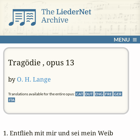
MENU
Tragödie , opus 13
by
O. H. Lange
Translations available for the entire opus:
CAT
DUT
ENG
FRE
GER
ITA
1. Entflieh mit mir und sei mein Weib 