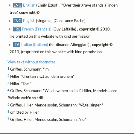
ENG
English
(Emily Ezust) , "Over their grave stands a linden
tree",
copyright ©
ENG
English
[singable] (Constance Bache)
FRE
French (Français)
(Guy Laffaille) ,
copyright ©
2010,
(re)printed on this website with kind permission
ITA
Italian (Italiano)
(Ferdinando Albeggiani) ,
copyright ©
2010, (re)printed on this website with kind permission
View text without footnotes
1
Griffes, Schumann: "im"
2
Hiller: "drunten sitzt auf dem grünem"
3
Hiller: "Des"
4
Griffes, Schumann: "Winde wehen so lind", Hiller, Mendelssohn:
"Winde weh'n so still"
5
Griffes, Hiller, Mendelssohn, Schumann: "Vögel singen"
6
omitted by Hiller
7
Griffes, Hiller, Mendelssohn, Schumann: "sie"