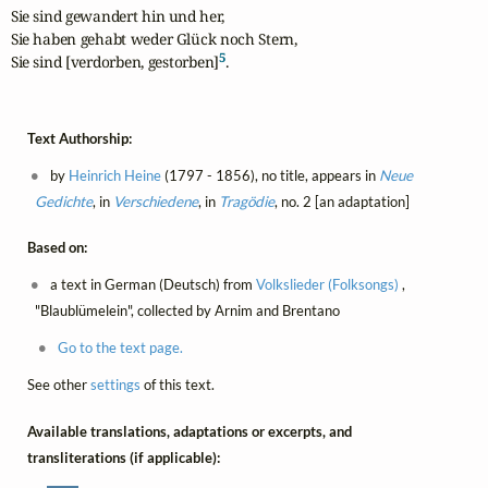
Sie sind gewandert hin und her,

Sie haben gehabt weder Glück noch Stern,

5
Sie sind [verdorben, gestorben]
.
Text Authorship:
by
Heinrich Heine
(1797 - 1856), no title, appears in
Neue
Gedichte
, in
Verschiedene
, in
Tragödie
, no. 2 [an adaptation]
Based on:
a text in German (Deutsch) from
Volkslieder (Folksongs)
,
"Blaublümelein", collected by Arnim and Brentano
Go to the text page.
See other
settings
of this text.
Available translations, adaptations or excerpts, and
transliterations (if applicable):