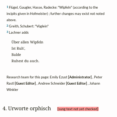
1
Flügel, Gaugler, Hasse, Radecke: "Wipfeln" (according to the
incipits given in Hofmeister) ; further changes may exist not noted
above.
2
Greith, Schubert: "Vöglein"
3
Lachner adds
Über allen Wipfeln

Ist Ruh',

Balde

Ruhest du auch.
Research team for this page: Emily Ezust
[Administrator]
, Peter
Rastl
[Guest Editor]
, Andrew Schneider
[Guest Editor]
, Johann
Winkler
4. Urworte orphisch 
[sung text not yet checked]