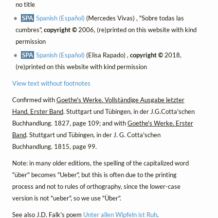
no title
SPA
Spanish (Español)
(Mercedes Vivas) , "Sobre todas las
cumbres",
copyright ©
2006, (re)printed on this website with kind
permission
SPA
Spanish (Español)
(Elisa Rapado) ,
copyright ©
2018,
(re)printed on this website with kind permission
View text without footnotes
Confirmed with
Goethe's Werke. Vollständige Ausgabe letzter
Hand. Erster Band
. Stuttgart und Tübingen, in der J.G.Cotta'schen
Buchhandlung. 1827, page 109; and with
Goethe's Werke. Erster
Band
. Stuttgart und Tübingen, in der J. G. Cotta'schen
Buchhandlung. 1815, page 99.
Note: in many older editions, the spelling of the capitalized word
"über" becomes "Ueber", but this is often due to the printing
process and not to rules of orthography, since the lower-case
version is not "ueber", so we use "Über".
See also J.D. Falk's poem
Unter allen Wipfeln ist Ruh
.