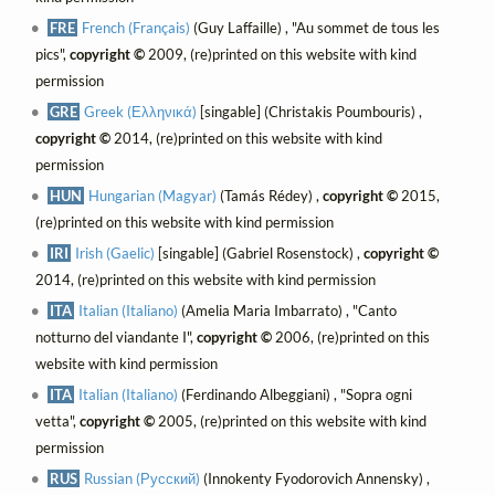
FRE
French (Français)
(Guy Laffaille) , "Au sommet de tous les
pics",
copyright ©
2009, (re)printed on this website with kind
permission
GRE
Greek (Ελληνικά)
[singable] (Christakis Poumbouris) ,
copyright ©
2014, (re)printed on this website with kind
permission
HUN
Hungarian (Magyar)
(Tamás Rédey) ,
copyright ©
2015,
(re)printed on this website with kind permission
IRI
Irish (Gaelic)
[singable] (Gabriel Rosenstock) ,
copyright ©
2014, (re)printed on this website with kind permission
ITA
Italian (Italiano)
(Amelia Maria Imbarrato) , "Canto
notturno del viandante I",
copyright ©
2006, (re)printed on this
website with kind permission
ITA
Italian (Italiano)
(Ferdinando Albeggiani) , "Sopra ogni
vetta",
copyright ©
2005, (re)printed on this website with kind
permission
RUS
Russian (Русский)
(Innokenty Fyodorovich Annensky) ,