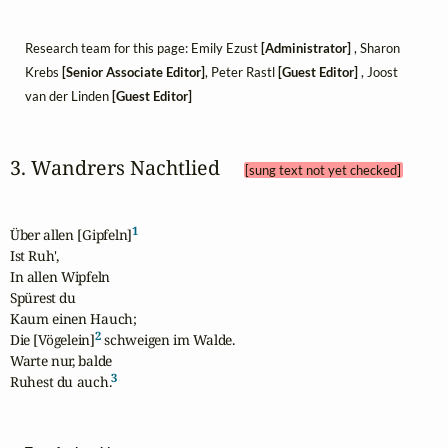
Research team for this page: Emily Ezust
[Administrator]
, Sharon
Krebs
[Senior Associate Editor]
, Peter Rastl
[Guest Editor]
, Joost
van der Linden
[Guest Editor]
3. Wandrers Nachtlied 
[sung text not yet checked]
1
Über allen [Gipfeln]
Ist Ruh',

In allen Wipfeln

Spürest du

Kaum einen Hauch;

2
Die [Vögelein]
 schweigen im Walde.

Warte nur, balde

3
Ruhest du auch.