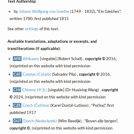
Text Authorship:
by
Johann Wolfgang von Goethe
(1749 - 1832), "Ein Gleiches",
written 1780, first published 1815
See other
settings
of this text.
Available translations, adaptations or excerpts, and
transliterations (if applicable):
AFR
Afrikaans
[singable] (Robert Schall) ,
copyright ©
2016,
(re)printed on this website with kind permission
CAT
Catalan (Català)
(Salvador Pila) ,
copyright ©
2016,
(re)printed on this website with kind permission
CHI
Chinese (中文)
[singable] (Dr Huaixing Wang) ,
copyright
©
2024, (re)printed on this website with kind permission
CZE
Czech (Čeština)
(Karel Dostál-Lutinov) , "Počkej", first
published 1917
DUT
Dutch (Nederlands)
(Wim Reedijk) , "Boven alle bergen",
copyright ©
, (re)printed on this website with kind permission