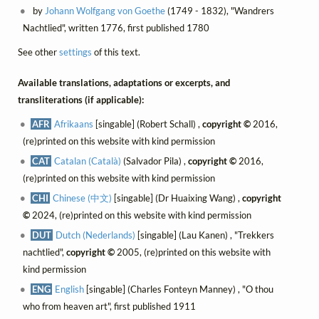
by
Johann Wolfgang von Goethe
(1749 - 1832), "Wandrers
Nachtlied", written 1776, first published 1780
See other
settings
of this text.
Available translations, adaptations or excerpts, and
transliterations (if applicable):
AFR
Afrikaans
[singable] (Robert Schall) ,
copyright ©
2016,
(re)printed on this website with kind permission
CAT
Catalan (Català)
(Salvador Pila) ,
copyright ©
2016,
(re)printed on this website with kind permission
CHI
Chinese (中文)
[singable] (Dr Huaixing Wang) ,
copyright
©
2024, (re)printed on this website with kind permission
DUT
Dutch (Nederlands)
[singable] (Lau Kanen) , "Trekkers
nachtlied",
copyright ©
2005, (re)printed on this website with
kind permission
ENG
English
[singable] (Charles Fonteyn Manney) , "O thou
who from heaven art", first published 1911