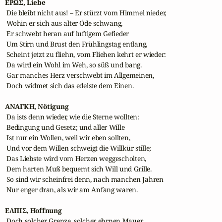
ΕΡΩΣ, Liebe
 Die bleibt nicht aus! – Er stürzt vom Himmel nieder,

 Wohin er sich aus alter Öde schwang,

 Er schwebt heran auf luftigem Gefieder

 Um Stirn und Brust den Frühlingstag entlang,

 Scheint jetzt zu fliehn, vom Fliehen kehrt er wieder:

 Da wird ein Wohl im Weh, so süß und bang.

 Gar manches Herz verschwebt im Allgemeinen,

 Doch widmet sich das edelste dem Einen.

ΑΝΑΓΚΗ, Nötigung
 Da ists denn wieder, wie die Sterne wollten:

 Bedingung und Gesetz; und aller Wille

 Ist nur ein Wollen, weil wir eben sollten,

 Und vor dem Willen schweigt die Willkür stille;

 Das Liebste wird vom Herzen weggescholten,

 Dem harten Muß bequemt sich Will und Grille.

 So sind wir scheinfrei denn, nach manchen Jahren

 Nur enger dran, als wir am Anfang waren.

ΕΛΠΙΣ, Hoffnung
 Doch solcher Grenze, solcher ehrnen Mauer
