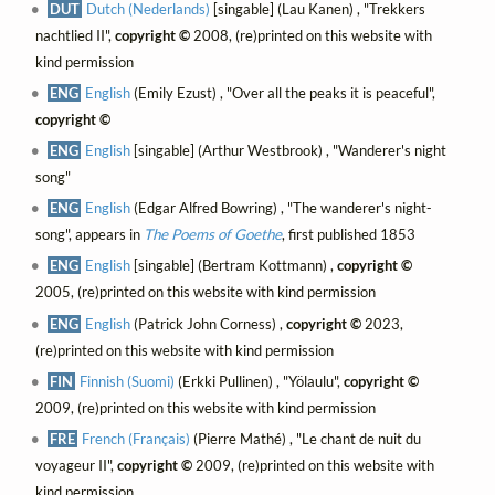
DUT
Dutch (Nederlands)
[singable] (Lau Kanen) , "Trekkers
nachtlied II",
copyright ©
2008, (re)printed on this website with
kind permission
ENG
English
(Emily Ezust) , "Over all the peaks it is peaceful",
copyright ©
ENG
English
[singable] (Arthur Westbrook) , "Wanderer's night
song"
ENG
English
(Edgar Alfred Bowring) , "The wanderer's night-
song", appears in
The Poems of Goethe
, first published 1853
ENG
English
[singable] (Bertram Kottmann) ,
copyright ©
2005, (re)printed on this website with kind permission
ENG
English
(Patrick John Corness) ,
copyright ©
2023,
(re)printed on this website with kind permission
FIN
Finnish (Suomi)
(Erkki Pullinen) , "Yölaulu",
copyright ©
2009, (re)printed on this website with kind permission
FRE
French (Français)
(Pierre Mathé) , "Le chant de nuit du
voyageur II",
copyright ©
2009, (re)printed on this website with
kind permission