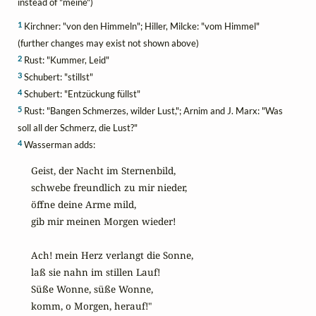
instead of "meine")
1
Kirchner: "von den Himmeln"; Hiller, Milcke: "vom Himmel"
(further changes may exist not shown above)
2
Rust: "Kummer, Leid"
3
Schubert: "stillst"
4
Schubert: "Entzückung füllst"
5
Rust: "Bangen Schmerzes, wilder Lust,"; Arnim and J. Marx: "Was
soll all der Schmerz, die Lust?"
4
Wasserman adds:
Geist, der Nacht im Sternenbild,

schwebe freundlich zu mir nieder,

öffne deine Arme mild,

gib mir meinen Morgen wieder!

Ach! mein Herz verlangt die Sonne,

laß sie nahn im stillen Lauf!

Süße Wonne, süße Wonne,

komm, o Morgen, herauf!"