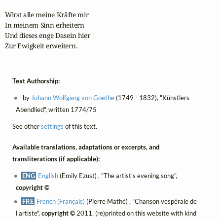
Wirst alle meine Kräfte mir

In meinem Sinn erheitern

Und dieses enge Dasein hier

Zur Ewigkeit erweitern.
Text Authorship:
by
Johann Wolfgang von Goethe
(1749 - 1832), "Künstlers
Abendlied", written 1774/75
See other
settings
of this text.
Available translations, adaptations or excerpts, and
transliterations (if applicable):
ENG
English
(Emily Ezust) , "The artist's evening song",
copyright ©
FRE
French (Français)
(Pierre Mathé) , "Chanson vespérale de
l'artiste",
copyright ©
2011, (re)printed on this website with kind