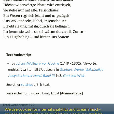
 Höchst widerwärtge Pforte wird entriegelt,

 Sie stehe nur mit alter Felsendauer!

 Ein Wesen regt sich leicht und ungezügelt:

 Aus Wolkendecke, Nebel, Regenschauer

 Erhebt sie uns, mit ihr, durch sie beflügelt,

 Ihr kennt sie wohl, sie schwärmt durch alle Zonen –

 Ein Flügelschlag – und hinter uns Äonen!	
Text Authorship:
by
Johann Wolfgang von Goethe
(1749 - 1832), "Urworte,
orphisch", written 1817, appears in
Goethe's Werke. Vollständige
Ausgabe, letzter Hand, Band III
, in 3.
Gott und Welt
See other
settings
of this text.
Researcher for this text: Emily Ezust [
Administrator
]
Total word count:
479
We use cookies for internal analytics and to earn much-
needed advertising revenue. (Did you know you can help