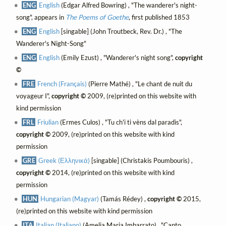
ENG
English
(Edgar Alfred Bowring) , "The wanderer's night-
song", appears in
The Poems of Goethe
, first published 1853
ENG
English
[singable] (John Troutbeck, Rev. Dr.) , "The
Wanderer's Night-Song"
ENG
English
(Emily Ezust) , "Wanderer's night song",
copyright
©
FRE
French (Français)
(Pierre Mathé) , "Le chant de nuit du
voyageur I",
copyright ©
2009, (re)printed on this website with
kind permission
FRL
Friulian
(Ermes Culos) , "Tu ch'i ti vèns dal paradìs",
copyright ©
2009, (re)printed on this website with kind
permission
GRE
Greek (Ελληνικά)
[singable] (Christakis Poumbouris) ,
copyright ©
2014, (re)printed on this website with kind
permission
HUN
Hungarian (Magyar)
(Tamás Rédey) ,
copyright ©
2015,
(re)printed on this website with kind permission
ITA
Italian (Italiano)
(Amelia Maria Imbarrato) , "Canto