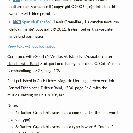
notturno del viandante II",
copyright ©
2006, (re)printed on this
website with kind permission
SPA
Spanish (Español)
(Lewis Grenville) , "La cancion nocturna
del caminante",
copyright ©
2011, (re)printed on this website
with kind permission
View text without footnotes
Confirmed with
Goethe’s Werke. Vollständige Ausgabe letzter
Hand. Erster Band.
Stuttgart und Tübingen, in der J.G. Cotta'schen
Buchhandlung. 1827, page 109.
First published in
Christliches Magazin
Herausgegeben von Joh.
Konrad Pfenninger, Dritter Band, 1780, page 243, with the
musical setting by Ph. Ch. Kayser.
Notes
Line 1: Backer-Grøndahl’s score has a comma after the first word
(likely a typo)
Line 8: Backer-Grøndahl's score has a typo in word 5 ("meiner"