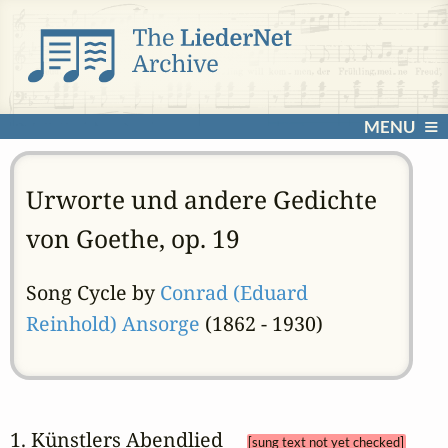
MENU
Urworte und andere Gedichte
von Goethe, op. 19
Song Cycle by
Conrad (Eduard
Reinhold) Ansorge
(1862 - 1930)
1. Künstlers Abendlied 
[sung text not yet checked]