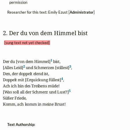
permission
Researcher for this text: Emily Ezust [
Administrator
]
2. Der du von dem Himmel bist 
[sung text not yet checked]
1
Der du [von dem Himmel]
 bist,

2
3
[Alles Leid]
 und Schmerzen [stillest]
,

Den, der doppelt elend ist,

4
Doppelt mit [Erquickung füllest]
,

Ach ich bin des Treibens müde!

5
[Was soll all der Schmerz und Lust?]
Süßer Friede,

Komm, ach komm in meine Brust!
Text Authorship: