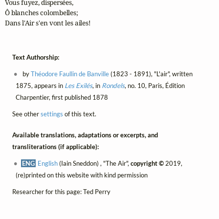
Vous fuyez, dispersées,

Ô blanches colombelles;

Dans l'Air s'en vont les ailes!
Text Authorship:
by
Théodore Faullin de Banville
(1823 - 1891), "L'air", written
1875, appears in
Les Exilés
, in
Rondels
, no. 10, Paris, Édition
Charpentier, first published 1878
See other
settings
of this text.
Available translations, adaptations or excerpts, and
transliterations (if applicable):
ENG
English
(Iain Sneddon) , "The Air",
copyright ©
2019,
(re)printed on this website with kind permission
Researcher for this page: Ted Perry