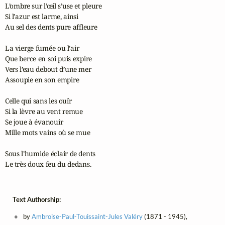
L’ombre sur l’œil s’use et pleure

Si l’azur est larme, ainsi

Au sel des dents pure affleure

La vierge fumée ou l’air

Que berce en soi puis expire

Vers l’eau debout d’une mer

Assoupie en son empire

Celle qui sans les ouïr

Si la lèvre au vent remue

Se joue à évanouir

Mille mots vains où se mue

Sous l’humide éclair de dents

Le très doux feu du dedans.
Text Authorship:
by
Ambroise-Paul-Touissaint-Jules Valéry
(1871 - 1945),