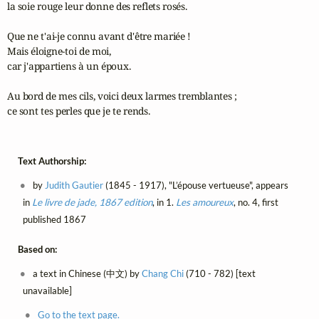
la soie rouge leur donne des reflets rosés.

Que ne t'ai-je connu avant d'être mariée !

Mais éloigne-toi de moi,

car j'appartiens à un époux.

Au bord de mes cils, voici deux larmes tremblantes ;

ce sont tes perles que je te rends.
Text Authorship:
by
Judith Gautier
(1845 - 1917), "L’épouse vertueuse", appears
in
Le livre de jade, 1867 edition
, in 1.
Les amoureux
, no. 4, first
published 1867
Based on:
a text in Chinese (中文) by
Chang Chi
(710 - 782) [text
unavailable]
Go to the text page.