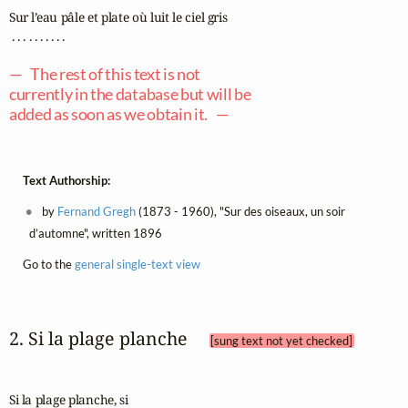
Sur l’eau pâle et plate où luit le ciel gris

 . . . . . . . . . .

— The rest of this text is not
currently in the database but will be
added as soon as we obtain it. —
Text Authorship:
by
Fernand Gregh
(1873 - 1960), "Sur des oiseaux, un soir
d’automne", written 1896
Go to the
general single-text view
2. Si la plage planche 
[sung text not yet checked]
Si la plage planche, si
