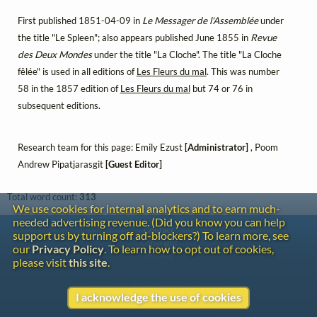
First published 1851-04-09 in
Le Messager de l'Assemblée
under
the title "Le Spleen"; also appears published June 1855 in
Revue
des Deux Mondes
under the title "La Cloche". The title "La Cloche
fêlée" is used in all editions of
Les Fleurs du mal
. This was number
58 in the 1857 edition of
Les Fleurs du mal
but 74 or 76 in
subsequent editions.
Research team for this page: Emily Ezust
[Administrator]
, Poom
Andrew Pipatjarasgit
[Guest Editor]
Total word count:
313
We use cookies for internal analytics and to earn much-
needed advertising revenue. (Did you know you can help
Contact
support us by turning off ad-blockers?) To learn more, see
Copyright
our
Privacy Policy
. To learn how to opt out of cookies,
Privacy
please visit
this site
.
Copyright © 2026 The LiederNet Archive
I acknowledge the use of cookies
Site redesign by Shawn Thuris