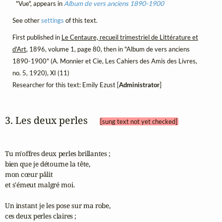
"Vue", appears in
Album de vers anciens 1890-1900
See other
settings
of this text.
First published in
Le Centaure, recueil trimestriel de Littérature et
d'Art
, 1896, volume 1, page 80, then in "Album de vers anciens
1890-1900" (A. Monnier et Cie, Les Cahiers des Amis des Livres,
no. 5, 1920), XI (11)
Researcher for this text: Emily Ezust [
Administrator
]
3. Les deux perles 
[sung text not yet checked]
Tu m'offres deux perles brillantes ; 

bien que je détourne la tête, 

mon cœur pâlit 

et s'émeut malgré moi.

Un instant je les pose sur ma robe,

ces deux perles claires ;
