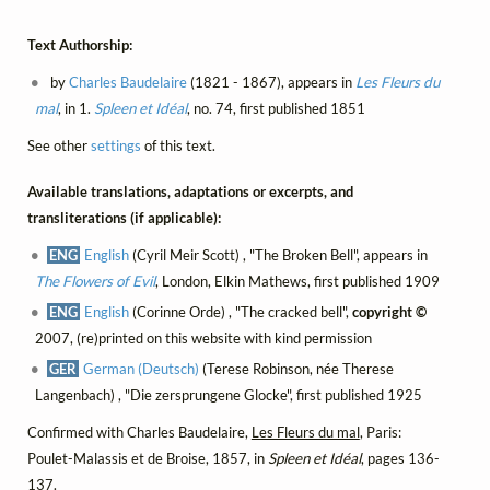
Text Authorship:
by
Charles Baudelaire
(1821 - 1867), appears in
Les Fleurs du
mal
, in 1.
Spleen et Idéal
, no. 74, first published 1851
See other
settings
of this text.
Available translations, adaptations or excerpts, and
transliterations (if applicable):
ENG
English
(Cyril Meir Scott) , "The Broken Bell", appears in
The Flowers of Evil
, London, Elkin Mathews, first published 1909
ENG
English
(Corinne Orde) , "The cracked bell",
copyright ©
2007, (re)printed on this website with kind permission
GER
German (Deutsch)
(Terese Robinson, née Therese
Langenbach) , "Die zersprungene Glocke", first published 1925
Confirmed with Charles Baudelaire,
Les Fleurs du mal
, Paris:
Poulet-Malassis et de Broise, 1857, in
Spleen et Idéal
, pages 136-
137.