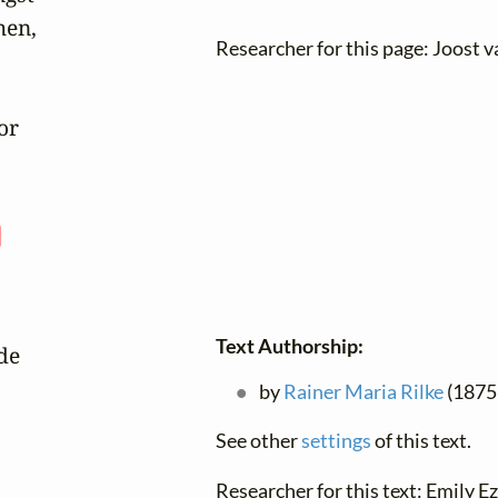
en,

Researcher for this page: Joost 
or
Text Authorship:
e

by
Rainer Maria Rilke
(1875 
See other
settings
of this text.
Researcher for this text: Emily Ez