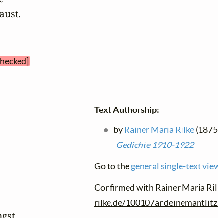
aust.
checked]
Text Authorship:
by
Rainer Maria Rilke
(1875 
Gedichte 1910-1922
Go to the
general single-text vie
Confirmed with Rainer Maria Ril
rilke.de/100107andeinemantlitz
gst
