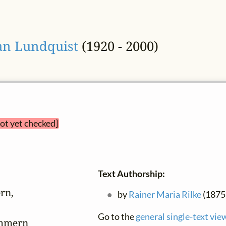
an Lundquist
(1920 - 2000)
not yet checked]
Text Authorship:
n,

by
Rainer Maria Rilke
(1875 
Go to the
general single-text vie
mmern
