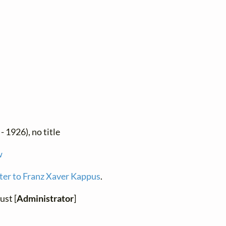
- 1926), no title
w
tter to Franz Xaver Kappus
.
ust [
Administrator
]