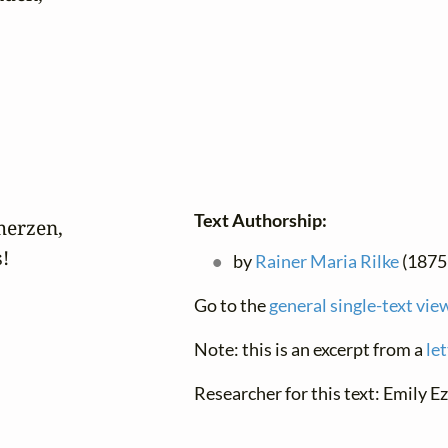
Text Authorship:
erzen, 

!
by
Rainer Maria Rilke
(1875 
Go to the
general single-text vie
Note: this is an excerpt from a
le
Researcher for this text: Emily Ez