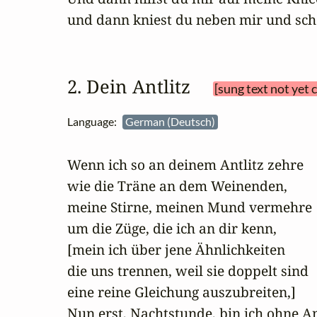
und dann kniest du neben mir und sch
2. Dein Antlitz 
[sung text not yet 
Language:
German (Deutsch)
Wenn ich so an deinem Antlitz zehre

wie die Träne an dem Weinenden,

meine Stirne, meinen Mund vermehre

um die Züge, die ich an dir kenn,

[mein ich über jene Ähnlichkeiten

die uns trennen, weil sie doppelt sind

eine reine Gleichung auszubreiten,]

Nun erst, Nachtstunde, bin ich ohne An