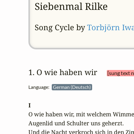
Siebenmal Rilke
Song Cycle by
Torbjörn Iw
1. O wie haben wir 
[sung text 
Language:
German (Deutsch)
I
O wie haben wir, mit welchem Wimmer
Augenlid und Schulter uns geherzt.

Und die Nacht verkroch sich in den Zi