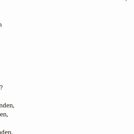




den,

n,

den,
