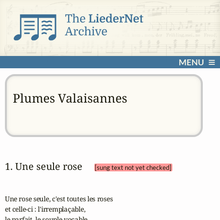
MENU
Plumes Valaisannes
1. Une seule rose 
[sung text not yet checked]
Une rose seule, c'est toutes les roses

et celle-ci : l'irremplaçable,

le parfait, le souple vocable
