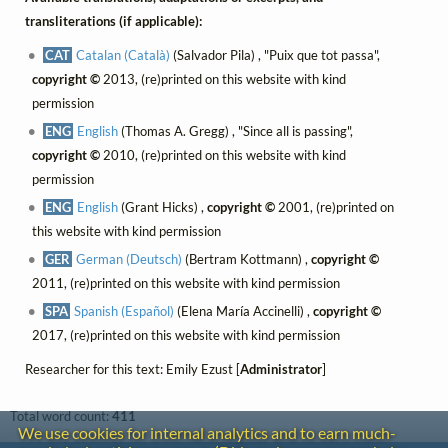
transliterations (if applicable):
CAT
Catalan (Català)
(Salvador Pila) , "Puix que tot passa",
copyright ©
2013, (re)printed on this website with kind
permission
ENG
English
(Thomas A. Gregg) , "Since all is passing",
copyright ©
2010, (re)printed on this website with kind
permission
ENG
English
(Grant Hicks) ,
copyright ©
2001, (re)printed on
this website with kind permission
GER
German (Deutsch)
(Bertram Kottmann) ,
copyright ©
2011, (re)printed on this website with kind permission
SPA
Spanish (Español)
(Elena María Accinelli) ,
copyright ©
2017, (re)printed on this website with kind permission
Researcher for this text: Emily Ezust [
Administrator
]
Total word count:
411
We use cookies for internal analytics and to earn much-