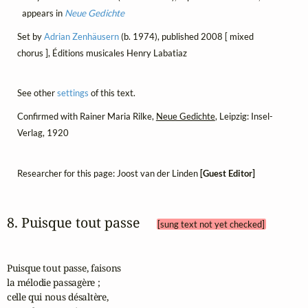
appears in
Neue Gedichte
Set by
Adrian Zenhäusern
(b. 1974), published 2008 [ mixed
chorus ], Éditions musicales Henry Labatiaz
See other
settings
of this text.
Confirmed with Rainer Maria Rilke,
Neue Gedichte
, Leipzig: Insel-
Verlag, 1920
Researcher for this page: Joost van der Linden
[Guest Editor]
8. Puisque tout passe 
[sung text not yet checked]
Puisque tout passe, faisons

la mélodie passagère ;

celle qui nous désaltère,
