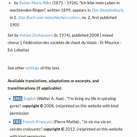
by
Rainer Maria Rilke
(1875 - 1926), "Ich lebe mein Leben in
wachsenden Ringen", written 1899, appears in
Das Stundenbuch
,
in 1.
Das Buch vom mönchischen Leben
, no. 2, first published
1905
Set by
Adrian Zenhäusern
(b. 1974), published 2008 [ mixed
chorus ], Fédération des sociétés de chant du Valais ; St-Maurice :
Ed. Labatiaz
See other
settings
of this text.
Available translations, adaptations or excerpts, and
transliterations (if applicable):
ENG
English
(Walter A. Aue) , "I'm living my life in spiraling
gyres",
copyright ©
2008, (re)printed on this website with kind
permission
FRE
French (Français)
(Pierre Mathé) , "Je vis ma vie en
cercles croissants",
copyright ©
2012, (re)printed on this website
with kind permission