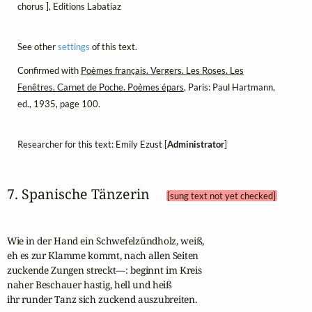
chorus ], Editions Labatiaz
See other
settings
of this text.
Confirmed with
Poèmes français. Vergers. Les Roses. Les
Fenêtres. Carnet de Poche. Poèmes épars
, Paris: Paul Hartmann,
ed., 1935, page 100.
Researcher for this text: Emily Ezust [
Administrator
]
7. Spanische Tänzerin 
[sung text not yet checked]
Wie in der Hand ein Schwefelzündholz, weiß,

eh es zur Klamme kommt, nach allen Seiten

zuckende Zungen streckt—: beginnt im Kreis

naher Beschauer hastig, hell und heiß

ihr runder Tanz sich zuckend auszubreiten.
