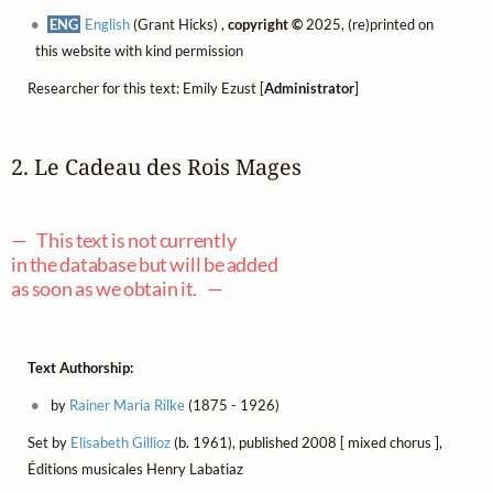
ENG
English
(Grant Hicks) ,
copyright ©
2025, (re)printed on
this website with kind permission
Researcher for this text: Emily Ezust [
Administrator
]
2. Le Cadeau des Rois Mages
— This text is not currently
in the database but will be added
as soon as we obtain it. —
Text Authorship:
by
Rainer Maria Rilke
(1875 - 1926)
Set by
Elisabeth Gillioz
(b. 1961), published 2008 [ mixed chorus ],
Éditions musicales Henry Labatiaz