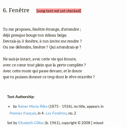
6. Fenêtre 
[sung text not yet checked]
Tu me proposes, fenêtre étrange, d'attendre ;

déjà presque bouge ton rideau beige.

Devrais-je, ô fenêtre, à ton invite me rendre ?

Ou me défendre, fenêtre ? Qui attendrais-je ?

Ne suis-je intact, avec cette vie qui êcoute,

avec ce cœur tout plein que la perte complète ?

Avec cette route qui passe devant, et le doute

que tu puisses donner ce trop dont le rêve m'arrête ?
Text Authorship:
by
Rainer Maria Rilke
(1875 - 1926), no title, appears in
Poèmes français
, in 4.
Les Fenêtres
, no. 2
Set by
Elisabeth Gillioz
(b. 1961), copyright © 2008 [ mixed