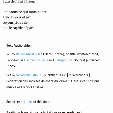
aura de nous raison.

Chantons ce qui nous quitte

avec amour et art ;

soyons plus vite

que le rapide départ.
Text Authorship:
by
Rainer Maria Rilke
(1875 - 1926), no title, written c1924,
appears in
Poèmes français
, in 1.
Vergers
, no. 36, first published
1926
Set by
Véronique Dubuis
, published 2008 [ mixed chorus ],
Fédération des sociétés de chant du Valais ; St-Maurice : Éditions
musicales Henry Labatiaz
See other
settings
of this text.
Available translations, adaptations or excerpts, and