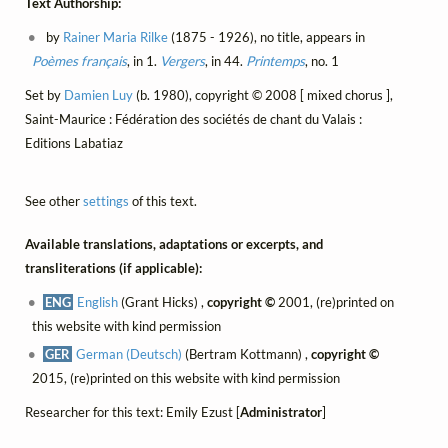
Text Authorship:
by
Rainer Maria Rilke
(1875 - 1926), no title, appears in
Poèmes français
, in 1.
Vergers
, in 44.
Printemps
, no. 1
Set by
Damien Luy
(b. 1980), copyright © 2008 [ mixed chorus ],
Saint-Maurice : Fédération des sociétés de chant du Valais :
Editions Labatiaz
See other
settings
of this text.
Available translations, adaptations or excerpts, and
transliterations (if applicable):
ENG
English
(Grant Hicks) ,
copyright ©
2001, (re)printed on
this website with kind permission
GER
German (Deutsch)
(Bertram Kottmann) ,
copyright ©
2015, (re)printed on this website with kind permission
Researcher for this text: Emily Ezust [
Administrator
]