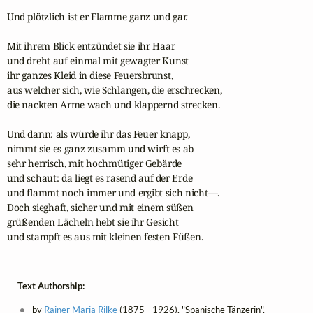
Und plötzlich ist er Flamme ganz und gar.

Mit ihrem Blick entzündet sie ihr Haar

und dreht auf einmal mit gewagter Kunst

ihr ganzes Kleid in diese Feuersbrunst,

aus welcher sich, wie Schlangen, die erschrecken,

die nackten Arme wach und klappernd strecken.

Und dann: als würde ihr das Feuer knapp,

nimmt sie es ganz zusamm und wirft es ab

sehr herrisch, mit hochmütiger Gebärde

und schaut: da liegt es rasend auf der Erde

und flammt noch immer und ergibt sich nicht—.

Doch sieghaft, sicher und mit einem süßen

grüßenden Lächeln hebt sie ihr Gesicht

und stampft es aus mit kleinen festen Füßen.
Text Authorship:
by
Rainer Maria Rilke
(1875 - 1926), "Spanische Tänzerin",