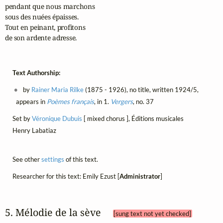
pendant que nous marchons

sous des nuées épaisses.

Tout en peinant, profitons

de son ardente adresse.
Text Authorship:
by
Rainer Maria Rilke
(1875 - 1926), no title, written 1924/5,
appears in
Poèmes français
, in 1.
Vergers
, no. 37
Set by
Véronique Dubuis
[ mixed chorus ], Éditions musicales
Henry Labatiaz
See other
settings
of this text.
Researcher for this text: Emily Ezust [
Administrator
]
5. Mélodie de la sève 
[sung text not yet checked]