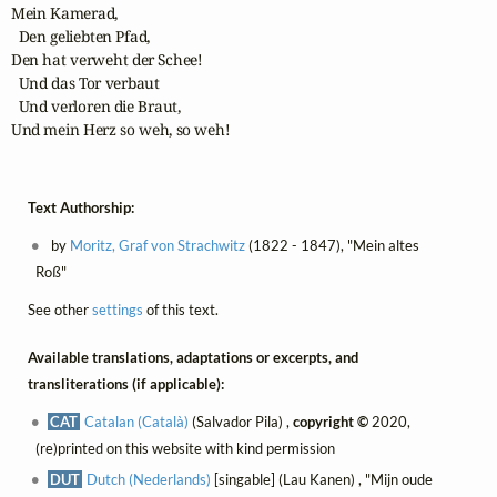
Mein Kamerad, 

  Den geliebten Pfad,

Den hat verweht der Schee!

  Und das Tor verbaut

  Und verloren die Braut,

Und mein Herz so weh, so weh!
Text Authorship:
by
Moritz, Graf von Strachwitz
(1822 - 1847), "Mein altes
Roß"
See other
settings
of this text.
Available translations, adaptations or excerpts, and
transliterations (if applicable):
CAT
Catalan (Català)
(Salvador Pila) ,
copyright ©
2020,
(re)printed on this website with kind permission
DUT
Dutch (Nederlands)
[singable] (Lau Kanen) , "Mijn oude