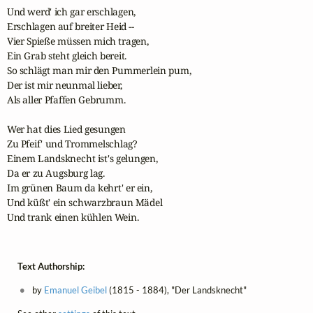
Und werd' ich gar erschlagen,

Erschlagen auf breiter Heid --

Vier Spieße müssen mich tragen,

Ein Grab steht gleich bereit.

So schlägt man mir den Pummerlein pum,

Der ist mir neunmal lieber,

Als aller Pfaffen Gebrumm.

Wer hat dies Lied gesungen

Zu Pfeif' und Trommelschlag?

Einem Landsknecht ist's gelungen,

Da er zu Augsburg lag.

Im grünen Baum da kehrt' er ein,

Und küßt' ein schwarzbraun Mädel

Und trank einen kühlen Wein.
Text Authorship:
by
Emanuel Geibel
(1815 - 1884), "Der Landsknecht"