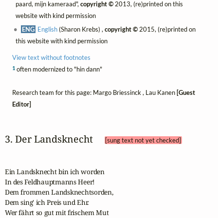
paard, mijn kameraad",
copyright ©
2013, (re)printed on this
website with kind permission
ENG
English
(Sharon Krebs) ,
copyright ©
2015, (re)printed on
this website with kind permission
View text without footnotes
1
often modernized to "hin dann"
Research team for this page: Margo Briessinck , Lau Kanen
[Guest
Editor]
3. Der Landsknecht 
[sung text not yet checked]
Ein Landsknecht bin ich worden

In des Feldhauptmanns Heer!

Dem frommen Landsknechtsorden,

Dem sing' ich Preis und Ehr.

Wer fährt so gut mit frischem Mut
