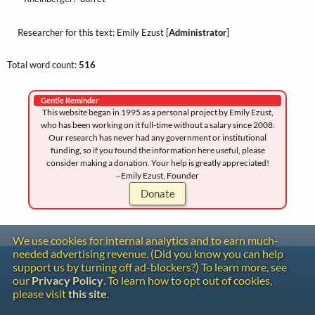
Researcher for this text: Emily Ezust [
Administrator
]
Total word count:
516
Gentle Reminder
This website began in 1995 as a personal project by Emily Ezust,
who has been working on it full-time without a salary since 2008.
Our research has never had any government or institutional
funding, so if you found the information here useful, please
consider making a donation. Your help is greatly appreciated!
–Emily Ezust, Founder
Donate
We use cookies for internal analytics and to earn much-
needed advertising revenue. (Did you know you can help
Contact
support us by turning off ad-blockers?) To learn more, see
Copyright
our
Privacy Policy
. To learn how to opt out of cookies,
Privacy
please visit
this site
.