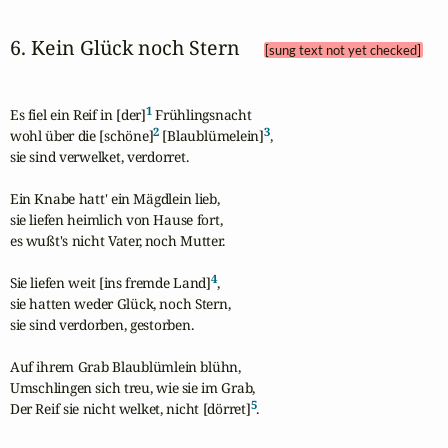
6. Kein Glück noch Stern 
[sung text not yet checked]
1
Es fiel ein Reif in [der]
 Frühlingsnacht 

2
3
wohl über die [schöne]
 [Blaublümelein]
,

sie sind verwelket, verdorret.

Ein Knabe hatt' ein Mägdlein lieb, 

sie liefen heimlich von Hause fort,

es wußt's nicht Vater, noch Mutter.

4
Sie liefen weit [ins fremde Land]
,

sie hatten weder Glück, noch Stern,

sie sind verdorben, gestorben.

Auf ihrem Grab Blaublümlein blühn,

Umschlingen sich treu, wie sie im Grab,

5
Der Reif sie nicht welket, nicht [dörret]
.