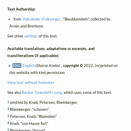
Text Authorship:
from
Volkslieder (Folksongs)
, "Blaublümelein", collected by
Arnim and Brentano
See other
settings
of this text.
Available translations, adaptations or excerpts, and
transliterations (if applicable):
ENG
English
(Sharon Krebs) ,
copyright ©
2022, (re)printed on
this website with kind permission
View text without footnotes
See also
Backer-Grøndahl's song
, which uses some of this text.
1
omitted by Knab, Petersen, Rheinberger.
2
Rheinberger: "schönen"
3
Petersen, Knab: "Blümelein"
4
Knab: "von Hause fort"
5
Rheinberger: "dorret"