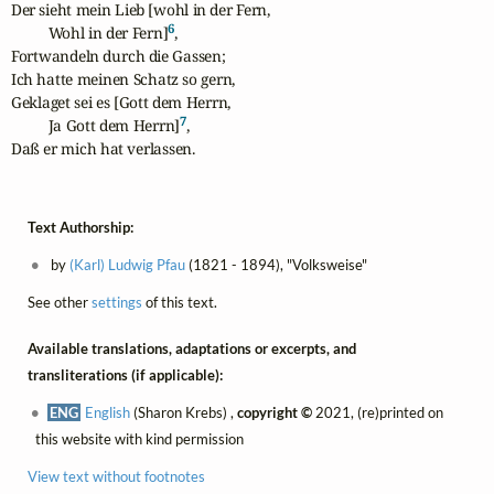
Der sieht mein Lieb [wohl in der Fern,

6
          Wohl in der Fern]
,

Fortwandeln durch die Gassen;

Ich hatte meinen Schatz so gern, 

Geklaget sei es [Gott dem Herrn,

7
          Ja Gott dem Herrn]
,

Daß er mich hat verlassen.
Text Authorship:
by
(Karl) Ludwig Pfau
(1821 - 1894), "Volksweise"
See other
settings
of this text.
Available translations, adaptations or excerpts, and
transliterations (if applicable):
ENG
English
(Sharon Krebs) ,
copyright ©
2021, (re)printed on
this website with kind permission
View text without footnotes