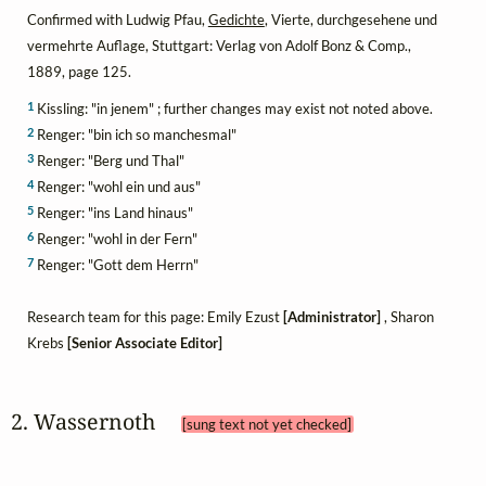
Confirmed with Ludwig Pfau,
Gedichte
, Vierte, durchgesehene und
vermehrte Auflage, Stuttgart: Verlag von Adolf Bonz & Comp.,
1889, page 125.
1
Kissling: "in jenem" ; further changes may exist not noted above.
2
Renger: "bin ich so manchesmal"
3
Renger: "Berg und Thal"
4
Renger: "wohl ein und aus"
5
Renger: "ins Land hinaus"
6
Renger: "wohl in der Fern"
7
Renger: "Gott dem Herrn"
Research team for this page: Emily Ezust
[Administrator]
, Sharon
Krebs
[Senior Associate Editor]
2. Wassernoth 
[sung text not yet checked]