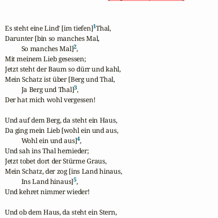
1
Es steht eine Lind' [im tiefen]
Thal,

Darunter [bin so manches Mal,

2
          So manches Mal]
,

Mit meinem Lieb gesessen;

Jetzt steht der Baum so dürr und kahl,

Mein Schatz ist über [Berg und Thal,

3
          Ja Berg und Thal]
,

Der hat mich wohl vergessen!

Und auf dem Berg, da steht ein Haus,

Da ging mein Lieb [wohl ein und aus,

4
          Wohl ein und aus]
,

Und sah ins Thal hernieder; 

Jetzt tobet dort der Stürme Graus, 

Mein Schatz, der zog [ins Land hinaus,

5
          Ins Land hinaus]
,

Und kehret nimmer wieder!

Und ob dem Haus, da steht ein Stern, 
