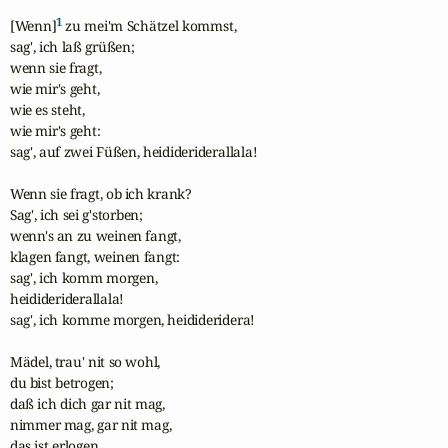
1
[Wenn]
 zu mei'm Schätzel kommst,

sag', ich laß grüßen; 

wenn sie fragt,

wie mir's geht,

wie es steht,

wie mir's geht:

sag', auf zwei Füßen, heidideriderallala! 

Wenn sie fragt, ob ich krank?

Sag', ich sei g'storben;

wenn's an zu weinen fangt,

klagen fangt, weinen fangt:

sag', ich komm morgen,

heidideriderallala!

sag', ich komme morgen, heidideridera!

Mädel, trau' nit so wohl,

du bist betrogen;

daß ich dich gar nit mag,

nimmer mag, gar nit mag,

das ist erlogen,
