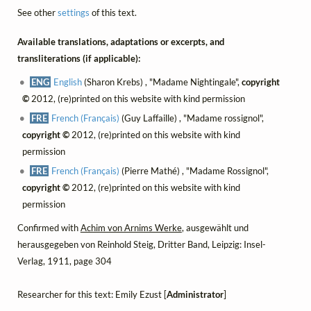
See other
settings
of this text.
Available translations, adaptations or excerpts, and
transliterations (if applicable):
ENG
English
(Sharon Krebs) , "Madame Nightingale",
copyright
©
2012, (re)printed on this website with kind permission
FRE
French (Français)
(Guy Laffaille) , "Madame rossignol",
copyright ©
2012, (re)printed on this website with kind
permission
FRE
French (Français)
(Pierre Mathé) , "Madame Rossignol",
copyright ©
2012, (re)printed on this website with kind
permission
Confirmed with
Achim von Arnims Werke
, ausgewählt und
herausgegeben von Reinhold Steig, Dritter Band, Leipzig: Insel-
Verlag, 1911, page 304
Researcher for this text: Emily Ezust [
Administrator
]