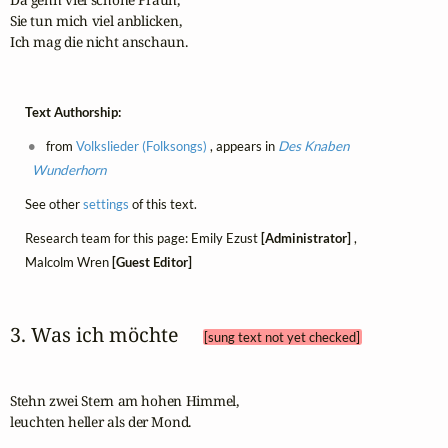
Sie tun mich viel anblicken,

Ich mag die nicht anschaun.
Text Authorship:
from
Volkslieder (Folksongs)
, appears in
Des Knaben
Wunderhorn
See other
settings
of this text.
Research team for this page: Emily Ezust
[Administrator]
,
Malcolm Wren
[Guest Editor]
3. Was ich möchte 
[sung text not yet checked]
Stehn zwei Stern am hohen Himmel,

leuchten heller als der Mond.
