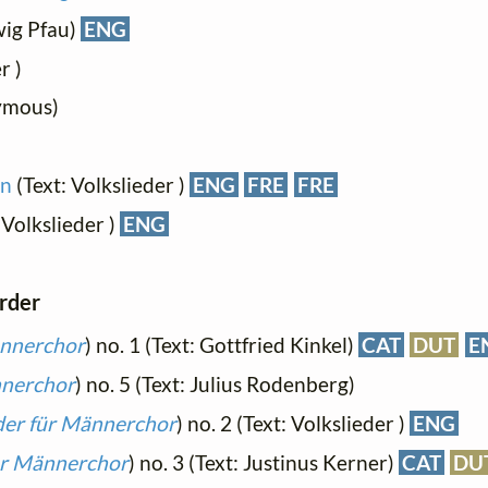
wig Pfau)
ENG
r )
ymous)
en
(Text: Volkslieder )
ENG
FRE
FRE
 Volkslieder )
ENG
order
ännerchor
) no. 1 (Text: Gottfried Kinkel)
CAT
DUT
E
nnerchor
) no. 5 (Text: Julius Rodenberg)
der für Männerchor
) no. 2 (Text: Volkslieder )
ENG
ür Männerchor
) no. 3 (Text: Justinus Kerner)
CAT
DU