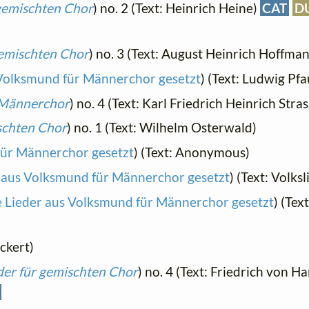
 gemischten Chor
) no. 2 (Text: Heinrich Heine)
CAT
D
gemischten Chor
) no. 3 (Text: August Heinrich Hoffma
 Volksmund für Männerchor gesetzt
) (Text: Ludwig Pf
r Männerchor
) no. 4 (Text: Karl Friedrich Heinrich Stras
ischten Chor
) no. 1 (Text: Wilhelm Osterwald)
für Männerchor gesetzt
) (Text: Anonymous)
r aus Volksmund für Männerchor gesetzt
) (Text: Volks
e Lieder aus Volksmund für Männerchor gesetzt
) (Tex
ckert)
der für gemischten Chor
) no. 4 (Text: Friedrich von H