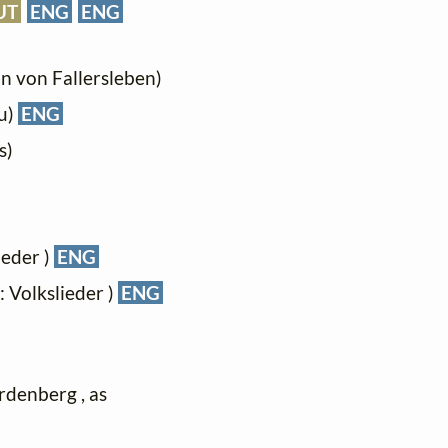
UT
ENG
ENG
nn von Fallersleben)
au)
ENG
s)
lieder )
ENG
t: Volkslieder )
ENG
ardenberg , as