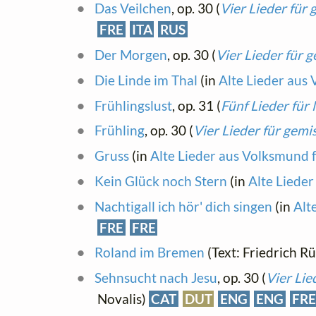
Das Veilchen
, op. 30 (
Vier Lieder für
FRE
ITA
RUS
Der Morgen
, op. 30 (
Vier Lieder für 
Die Linde im Thal
(in
Alte Lieder aus
Frühlingslust
, op. 31 (
Fünf Lieder fü
Frühling
, op. 30 (
Vier Lieder für gem
Gruss
(in
Alte Lieder aus Volksmund 
Kein Glück noch Stern
(in
Alte Liede
Nachtigall ich hör' dich singen
(in
Alt
FRE
FRE
Roland im Bremen
(Text: Friedrich Rü
Sehnsucht nach Jesu
, op. 30 (
Vier Lie
Novalis)
CAT
DUT
ENG
ENG
FRE