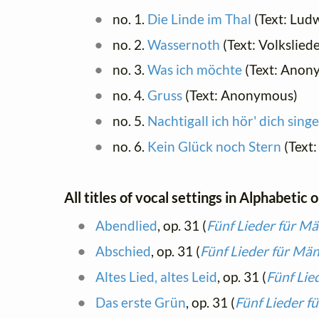
no. 1.
Die Linde im Thal
(Text: Lud
no. 2.
Wassernoth
(Text: Volksliede
no. 3.
Was ich möchte
(Text: Anon
no. 4.
Gruss
(Text: Anonymous)
no. 5.
Nachtigall ich hör' dich sing
no. 6.
Kein Glück noch Stern
(Text:
All titles of vocal settings in Alphabetic 
Abendlied
, op. 31 (
Fünf Lieder für M
Abschied
, op. 31 (
Fünf Lieder für Mä
Altes Lied, altes Leid
, op. 31 (
Fünf Lie
Das erste Grün
, op. 31 (
Fünf Lieder f