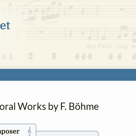
horal Works by F. Böhme
𝄞
poser