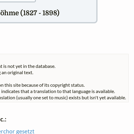
hme (1827 - 1898)
t is not yet in the database.
 an original text.
n this site because of its copyright status.
indicates that a translation to that language is available.
slation (usually one set to music) exists but isn't yet available.
c.:
rchor gesetzt