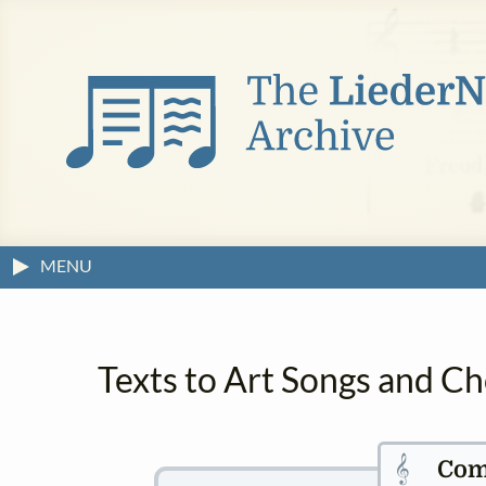
MENU
Texts to Art Songs and C
𝄞
Com