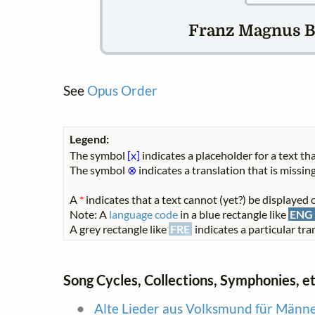
Franz Magnus Bö
See
Opus Order
Legend:
The symbol
[x]
indicates a placeholder for a text tha
The symbol
⊗
indicates a translation that is missing
A
*
indicates that a text cannot (yet?) be displayed o
Note: A
language code
in a blue rectangle like
ENG
A grey rectangle like
FRE
indicates a particular tran
Song Cycles, Collections, Symphonies, et
Alte Lieder aus Volksmund für Männe