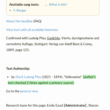
Available sung texts:
← What is this?
•
F. Renger
About the headline
(FAQ)
View text with all available footnotes
Confirmed with Ludwig Pfau,
Gedichte
, Vierte, durchgesehene und
vermehrte Auflage, Stuttgart: Verlag von Adolf Bonz & Comp.,
1889, page 125.
Text Authorship:
by
(Karl) Ludwig Pfau
(1821 - 1894), "Volksweise"
[author's
text checked 2 times against a primary source]
Go to the
general view
Research team for this page: Emily Ezust
[Administrator]
, Sharon