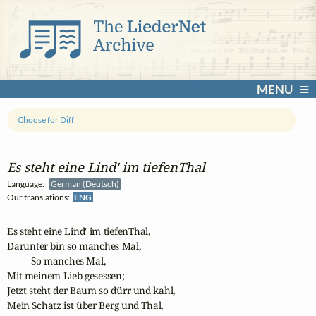
MENU
Choose for Diff
Es steht eine Lind' im tiefenThal
Language:
German (Deutsch)
Our translations:
ENG
Es steht eine Lind' im tiefenThal,

Darunter bin so manches Mal,

          So manches Mal,

Mit meinem Lieb gesessen;

Jetzt steht der Baum so dürr und kahl,

Mein Schatz ist über Berg und Thal,
