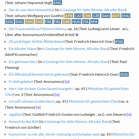
(Text: Johann Nepomuk Vogl)
ENG
Der du von dem Himmel bist
(in
6 Gesänge für tiefe Stimme, Alt oder Bass
)
(Text: Johann Wolfgang von Goethe)
AFR
CAT
CHI
CZE
DAN
DUT
ENG
ENG
ENG
ENG
ENG
FRE
FRL
GRE
HUN
ITA
SPA
Die Trauerweide auf Stimme Helena
, op. 26 (Text: Ludwig Levin Lesser , as L.
Liber after Anonymous/Unidentified Artist)
⊗
Du prächtger, lichter Blütenbaum
(Text: Friedrich Heinrich Oser)
ENG
Ein blinder Mann
(in
6 Gesänge für tiefe Stimme, Alt oder Bass
) (Text: Friedrich
Adolf Krummacher)
Ein getreues Herz
(in
6 Gesänge für tiefe Stimme, Alt oder Bass
) (Text: Paul
Fleming)
Ein Windstoß kommt heran gebraust
(Text: Friedrich Heinrich Oser)
ENG
Frühlingsleben
(Text: Anonymous)
[x]
Herr! der du kein Gutes lässest mangeln!
, op. 45 (
Motetten für gemischten
Chor
) no. 2 (Text: Anonymous)
[x]
Ich will rühmen Gottes Wort
, op. 45 (
Motetten für gemischten Chor
) no. 6
(Text: Anonymous)
[x]
Jagdlied
(Text: Gottlob Friedrich Gustav von Ludwiger , as G. von Deuern)
[x]
Kennst du das Bild
(in
6 Gesänge für tiefe Stimme, Alt oder Bass
) (Text:
Friedrich von Schiller)
Kommt her zu mir alle, die ihr mühselig und beladen seid
, op. 45 (
Motetten für