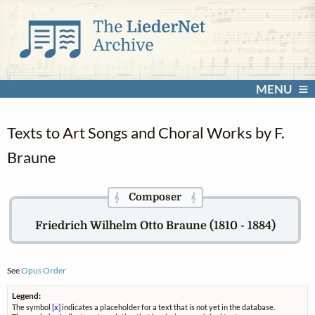
MENU
Texts to Art Songs and Choral Works by F.
Braune
Composer
𝄞
𝄞
Friedrich Wilhelm Otto Braune (1810 - 1884)
See
Opus Order
Legend:
The symbol
[x]
indicates a placeholder for a text that is not yet in the database.