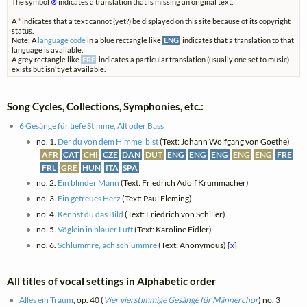
The symbol
⊗
indicates a translation that is missing an original text.
A
*
indicates that a text cannot (yet?) be displayed on this site because of its copyright
status.
Note: A
language code
in a blue rectangle like
ENG
indicates that a translation to that
language is available.
A grey rectangle like
FRE
indicates a particular translation (usually one set to music)
exists but isn't yet available.
Song Cycles, Collections, Symphonies, etc.:
6 Gesänge für tiefe Stimme, Alt oder Bass
no. 1.
Der du von dem Himmel bist
(Text: Johann Wolfgang von Goethe)
AFR
CAT
CHI
CZE
DAN
DUT
ENG
ENG
ENG
ENG
ENG
FRE
FRL
GRE
HUN
ITA
SPA
no. 2.
Ein blinder Mann
(Text: Friedrich Adolf Krummacher)
no. 3.
Ein getreues Herz
(Text: Paul Fleming)
no. 4.
Kennst du das Bild
(Text: Friedrich von Schiller)
no. 5.
Vöglein in blauer Luft
(Text: Karoline Fidler)
no. 6.
Schlummre, ach schlummre
(Text: Anonymous)
[x]
All titles of vocal settings in Alphabetic order
Alles ein Traum
, op. 40 (
Vier vierstimmige Gesänge für Männerchor
) no. 3