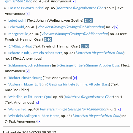
gemischten Chor
) no. 4 (Text: Anonymous)
[x]
Lasset das Wort Christi
, op. 45 (
Motetten für gemischten Chor
) no. 5 (Text:
Anonymous)
[x]
Lebet wohl!
(Text: Johann Wolfgang von Goethe)
ENG
Lebe wohl
, op. 40 (
Vier vierstimmige Gesänge für Männerchor
) no. 2
[x]
Morgenstille
, op. 40 (
Vier vierstimmige Gesänge für Männerchor
) no. 4 (Text:
Friedrich Heinrich Oser)
ENG
O Wald, o Wald
(Text: Friedrich Heinrich Oser)
ENG
Schaffe in mir, Gott, ein reines Herz
, op. 45 (
Motetten für gemischten Chor
)
no. 3 (Text: Anonymous)
Schlummre, ach schlummre
(in
6 Gesänge für tiefe Stimme, Alt oder Bass
) (Text:
Anonymous)
[x]
Töchterleins Meinung
(Text: Anonymous)
[x]
Vöglein in blauer Luft
(in
6 Gesänge für tiefe Stimme, Alt oder Bass
) (Text:
Karoline Fidler)
Wahrlich, er litt unsere Qual
, op. 45 (
Motetten für gemischten Chor
) no. 1
(Text: Anonymous)
[x]
Wanderlied
, op. 40 (
Vier vierstimmige Gesänge für Männerchor
) no. 1
[x]
Wirf dein Anliegen auf den Herrn
, op. 45 (
Motetten für gemischten Chor
) no.
7 (Text: Anonymous)
[x]
Last update: 2026-07-29 08:50:17