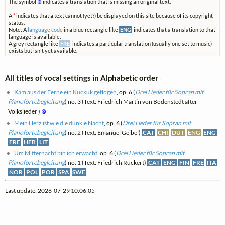
The symbol
⊗
indicates a translation that is missing an original text.
A
*
indicates that a text cannot (yet?) be displayed on this site because of its copyright
status.
Note: A
language code
in a blue rectangle like
ENG
indicates that a translation to that
language is available.
A grey rectangle like
FRE
indicates a particular translation (usually one set to music)
exists but isn't yet available.
All titles of vocal settings in Alphabetic order
Kam aus der Ferne ein Kuckuk geflogen
, op. 6 (
Drei Lieder für Sopran mit
Pianofortebegleitung
) no. 3 (Text: Friedrich Martin von Bodenstedt after
Volkslieder )
⊗
Mein Herz ist wie die dunkle Nacht
, op. 6 (
Drei Lieder für Sopran mit
Pianofortebegleitung
) no. 2 (Text: Emanuel Geibel)
CAT
CHI
DUT
ENG
ENG
FRE
HEB
LIT
Um Mitternacht bin ich erwacht
, op. 6 (
Drei Lieder für Sopran mit
Pianofortebegleitung
) no. 1 (Text: Friedrich Rückert)
CAT
ENG
FIN
FRE
ITA
NOR
POL
POR
SPA
SWE
Last update: 2026-07-29 10:06:05