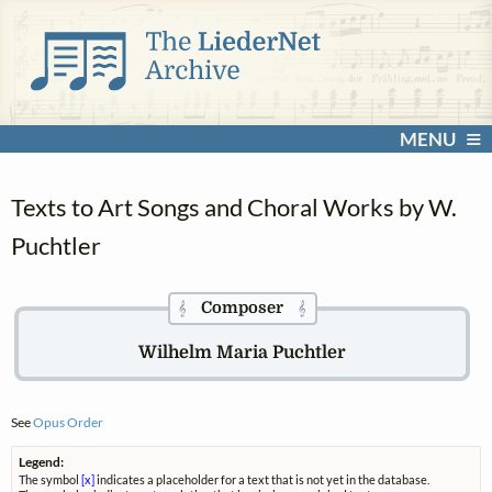
MENU
Texts to Art Songs and Choral Works by W.
Puchtler
Composer
𝄞
𝄞
Wilhelm Maria Puchtler
See
Opus Order
Legend:
The symbol
[x]
indicates a placeholder for a text that is not yet in the database.