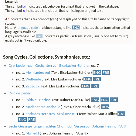
Legend:
The symbol
[x]
indicates a placeholder for a text that is not yet in the database.
The symbol
⊗
indicates a translation that is missing an original text.
A
*
indicates that a text cannot (yet?) be displayed on this site because of its copyright
status.
Note: A
language code
in a blue rectangle like
ENG
indicates that a translation to that
language is available.
A grey rectangle like
FRE
indicates a particular translation (usually one set to music)
exists but isn't yet available.
Song Cycles, Collections, Symphonies, etc.:
Drei Lieder nach Gedichten von Else Lasker-Schüler
, op. 7
no. 1.
Mein Liebeslied
(Text: Else Lasker-Schüler)
ENG
FRE
no. 2.
Weltende
(Text: Else Lasker-Schüler)
ENG
FRE
no. 3.
Zebaoth
(Text: Else Lasker-Schüler)
ENG
FRE
Dunkle Lieder
no. 1.
Initiale - Herbst
(Text: Rainer Maria Rilke)
ENG
ENG
FRE
no. 2.
Mädchenmelancholie
(Text: Rainer Maria Rilke)
RUS
no. 3.
Ende des Herbstes - Schlußstück
(Text: Rainer Maria Rilke)
CAT
ENG
FRE
Sechs Gesänge für gemischten Chor nach Versen von Johann Heinrich Voß
no. 1.
Mailied I
(Text: Johann Heinrich Voss)
[x]