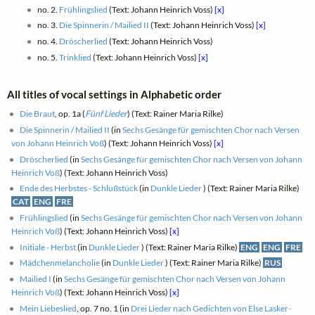
no. 2.
Frühlingslied
(Text: Johann Heinrich Voss)
[x]
no. 3.
Die Spinnerin / Mailied II
(Text: Johann Heinrich Voss)
[x]
no. 4.
Dröscherlied
(Text: Johann Heinrich Voss)
no. 5.
Trinklied
(Text: Johann Heinrich Voss)
[x]
All titles of vocal settings in Alphabetic order
Die Braut
, op. 1a (
Fünf Lieder
) (Text: Rainer Maria Rilke)
Die Spinnerin / Mailied II
(in
Sechs Gesänge für gemischten Chor nach Versen
von Johann Heinrich Voß
) (Text: Johann Heinrich Voss)
[x]
Dröscherlied
(in
Sechs Gesänge für gemischten Chor nach Versen von Johann
Heinrich Voß
) (Text: Johann Heinrich Voss)
Ende des Herbstes - Schlußstück
(in
Dunkle Lieder
) (Text: Rainer Maria Rilke)
CAT
ENG
FRE
Frühlingslied
(in
Sechs Gesänge für gemischten Chor nach Versen von Johann
Heinrich Voß
) (Text: Johann Heinrich Voss)
[x]
Initiale - Herbst
(in
Dunkle Lieder
) (Text: Rainer Maria Rilke)
ENG
ENG
FRE
Mädchenmelancholie
(in
Dunkle Lieder
) (Text: Rainer Maria Rilke)
RUS
Mailied I
(in
Sechs Gesänge für gemischten Chor nach Versen von Johann
Heinrich Voß
) (Text: Johann Heinrich Voss)
[x]
Mein Liebeslied
, op. 7 no. 1 (in
Drei Lieder nach Gedichten von Else Lasker-