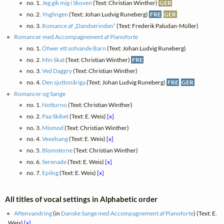
no. 1.
Jeg gik mig i Skoven
(Text: Christian Winther)
GER
no. 2.
Ynglingen
(Text: Johan Ludvig Runeberg)
FRE
GER
no. 3.
Romance af „Dandserinden“
(Text: Frederik Paludan-Müller)
Romancer med Accompagnement af Pianoforte
no. 1.
Öfwer ett sofvande Barn
(Text: Johan Ludvig Runeberg)
no. 2.
Min Skat
(Text: Christian Winther)
FRE
no. 3.
Ved Daggry
(Text: Christian Winther)
no. 4.
Den sjuttonåriga
(Text: Johan Ludvig Runeberg)
FRE
GER
Romancer og Sange
no. 1.
Notturno
(Text: Christian Winther)
no. 2.
Paa Skibet
(Text: E. Weis)
[x]
no. 3.
Mismod
(Text: Christian Winther)
no. 4.
Vexelsang
(Text: E. Weis)
[x]
no. 5.
Blomsterne
(Text: Christian Winther)
no. 6.
Serenade
(Text: E. Weis)
[x]
no. 7.
Epilog
(Text: E. Weis)
[x]
All titles of vocal settings in Alphabetic order
Aftenvandring
(in
Danske Sange med Accompagnement af Pianoforte
) (Text: E.
Weis)
[x]