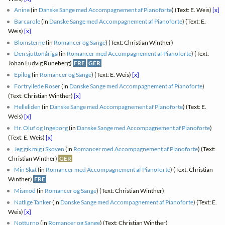
Anine
(in
Danske Sange med Accompagnement af Pianoforte
) (Text: E. Weis)
[x]
Barcarole
(in
Danske Sange med Accompagnement af Pianoforte
) (Text: E.
Weis)
[x]
Blomsterne
(in
Romancer og Sange
) (Text: Christian Winther)
Den sjuttonåriga
(in
Romancer med Accompagnement af Pianoforte
) (Text:
Johan Ludvig Runeberg)
FRE
GER
Epilog
(in
Romancer og Sange
) (Text: E. Weis)
[x]
Fortryllede Roser
(in
Danske Sange med Accompagnement af Pianoforte
)
(Text: Christian Winther)
[x]
Helleliden
(in
Danske Sange med Accompagnement af Pianoforte
) (Text: E.
Weis)
[x]
Hr. Oluf og Ingeborg
(in
Danske Sange med Accompagnement af Pianoforte
)
(Text: E. Weis)
[x]
Jeg gik mig i Skoven
(in
Romancer med Accompagnement af Pianoforte
) (Text:
Christian Winther)
GER
Min Skat
(in
Romancer med Accompagnement af Pianoforte
) (Text: Christian
Winther)
FRE
Mismod
(in
Romancer og Sange
) (Text: Christian Winther)
Natlige Tanker
(in
Danske Sange med Accompagnement af Pianoforte
) (Text: E.
Weis)
[x]
Notturno
(in
Romancer og Sange
) (Text: Christian Winther)