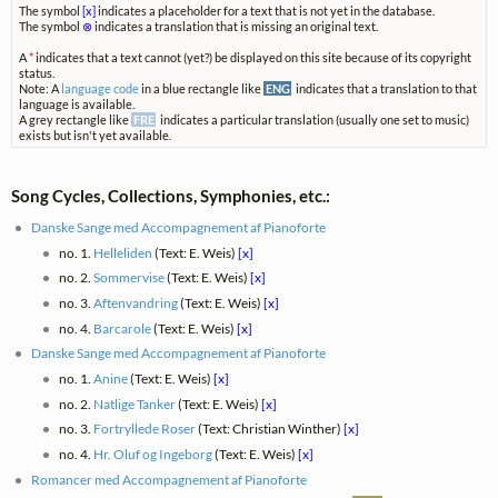
The symbol
[x]
indicates a placeholder for a text that is not yet in the database.
The symbol
⊗
indicates a translation that is missing an original text.
A
*
indicates that a text cannot (yet?) be displayed on this site because of its copyright
status.
Note: A
language code
in a blue rectangle like
ENG
indicates that a translation to that
language is available.
A grey rectangle like
FRE
indicates a particular translation (usually one set to music)
exists but isn't yet available.
Song Cycles, Collections, Symphonies, etc.:
Danske Sange med Accompagnement af Pianoforte
no. 1.
Helleliden
(Text: E. Weis)
[x]
no. 2.
Sommervise
(Text: E. Weis)
[x]
no. 3.
Aftenvandring
(Text: E. Weis)
[x]
no. 4.
Barcarole
(Text: E. Weis)
[x]
Danske Sange med Accompagnement af Pianoforte
no. 1.
Anine
(Text: E. Weis)
[x]
no. 2.
Natlige Tanker
(Text: E. Weis)
[x]
no. 3.
Fortryllede Roser
(Text: Christian Winther)
[x]
no. 4.
Hr. Oluf og Ingeborg
(Text: E. Weis)
[x]
Romancer med Accompagnement af Pianoforte