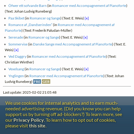
Öfwer ett sofvande Barn
(in
Romancer med Accompagnement af Pianoforte
)
(Text: Johan Ludvig Runeberg)
Paa Skibet
(in
Romancer og Sange
) (Text: E. Weis)
[x]
Romance af „Dandserinden“
(in
Romancer med Accompagnement af
Pianoforte
) (Text: Frederik Paludan-Müller)
Serenade
(in
Romancer og Sange
) (Text: E. Weis)
[x]
Sommervise
(in
Danske Sange med Accompagnement af Pianoforte
) (Text: E.
Weis)
[x]
Ved Daggry
(in
Romancer med Accompagnement af Pianoforte
) (Text:
Christian Winther)
Vexelsang
(in
Romancer og Sange
) (Text: E. Weis)
[x]
Ynglingen
(in
Romancer med Accompagnement af Pianoforte
) (Text: Johan
Ludvig Runeberg)
FRE
GER
Last update: 2025-02-02 21:05:48
We use cookies for internal analytics and to earn much-
needed advertising revenue. (Did you know you can help
Contact
support us by turning off ad-blockers?) To learn more, see
Copyright
our
Privacy Policy
. To learn how to opt out of cookies,
Privacy
please visit
this site
.