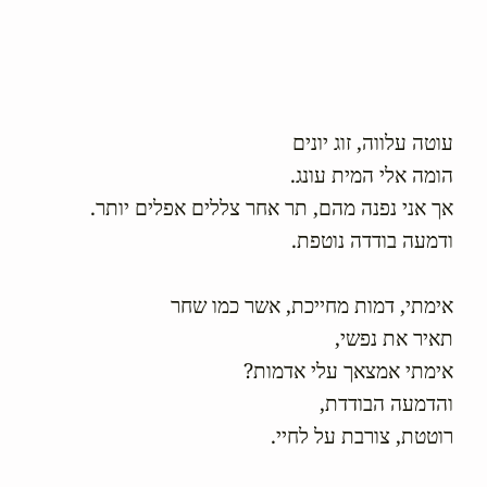
רוטטת, צורבת על לחיי.