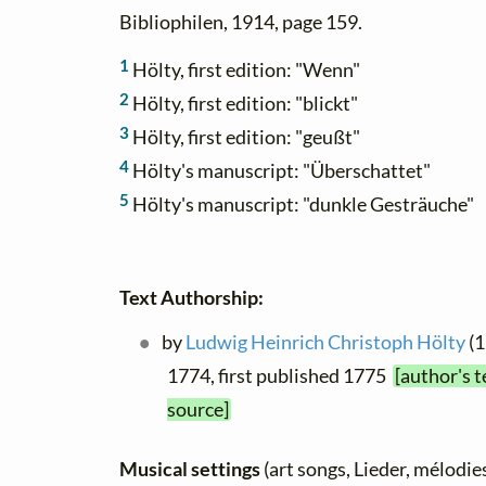
Bibliophilen, 1914, page 159.
1
Hölty, first edition: "Wenn"
2
Hölty, first edition: "blickt"
3
Hölty, first edition: "geußt"
4
Hölty's manuscript: "Überschattet"
5
Hölty's manuscript: "dunkle Gesträuche"
Text Authorship:
by
Ludwig Heinrich Christoph Hölty
(1
1774, first published 1775
[author's t
source]
Musical settings
(art songs, Lieder, mélodies