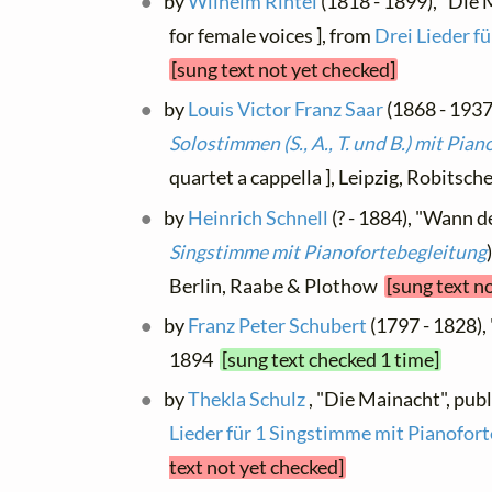
by
Wilhelm Rintel
(1818 - 1899), "Die 
for female voices ], from
Drei Lieder f
[sung text not yet checked]
by
Louis Victor Franz Saar
(1868 - 1937)
Solostimmen (S., A., T. und B.) mit Pian
quartet a cappella ], Leipzig, Robitsc
by
Heinrich Schnell
(? - 1884), "Wann de
Singstimme mit Pianofortebegleitung
Berlin, Raabe & Plothow
[sung text n
by
Franz Peter Schubert
(1797 - 1828),
1894
[sung text checked 1 time]
by
Thekla Schulz
, "Die Mainacht", publ
Lieder für 1 Singstimme mit Pianofort
text not yet checked]