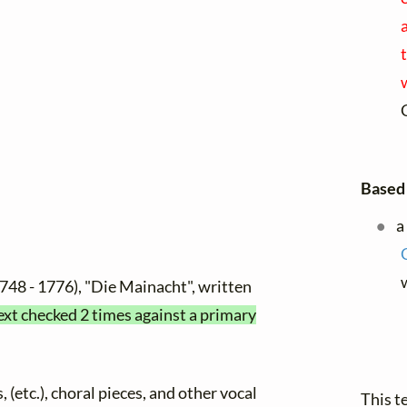
Based 
a
748 - 1776), "Die Mainacht", written
ext checked 2 times against a primary
, (etc.), choral pieces, and other vocal
This t