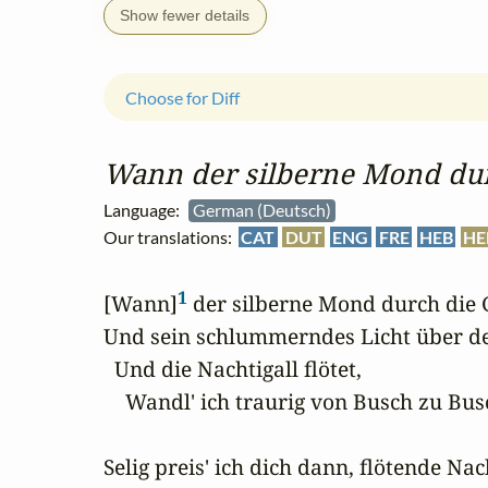
Show fewer details
Choose for Diff
Wann der silberne Mond durc
Language:
German (Deutsch)
Our translations:
CAT
DUT
ENG
FRE
HEB
HE
1
[Wann]
 der silberne Mond durch die 
Und sein schlummerndes Licht über de
  Und die Nachtigall flötet,

    Wandl' ich traurig von Busch zu Busc
Selig preis' ich dich dann, flötende Nach