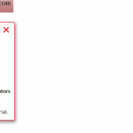
×
ators
ial.