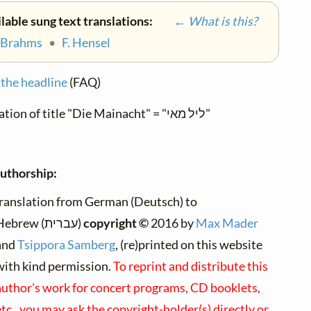
lable sung text translations:
← What is this?
. Brahms
•
F. Hensel
the headline
(FAQ)
Translation of title "Die Mainacht" = "ליל מאי"
uthorship:
ranslation from German (Deutsch) to
Hebrew (עברית)
copyright ©
2016 by
Max Mader
and
Tsippora Samberg
, (re)printed on this website
with kind permission.
To reprint and distribute this
author's work for concert programs, CD booklets,
tc., you may ask the copyright-holder(s) directly or