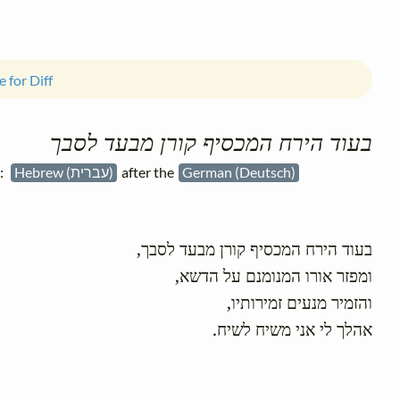
 for Diff
בעוד הירח המכסיף קורן מבעד לסבך
e:
Hebrew (עברית)
after the
German (Deutsch)