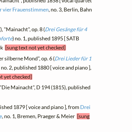
Mainacht", published 1858 [ vocal quartet
ür vier Frauenstimmen
, no. 3, Berlin, Bahn
, "Mainacht", op. 8 (
Drei Gesänge für 4
oforte
) no. 1, published 1895 [ SATB
hek
[sung text not yet checked]
r silberne Mond", op. 6 (
Drei Lieder für 1
) no. 2, published 1880 [ voice and piano ],
ot yet checked]
 "Die Mainacht", D 194 (1815), published
ished 1879 [ voice and piano ], from
Drei
e
, no. 1, Bremen, Praeger & Meier
[sung