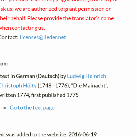
ask us; we are authorized to grant permission on
their behalf. Please provide the translator's name
when contacting us.
Contact:
licenses@
lieder.
net
on:
 text in German (Deutsch) by
Ludwig Heinrich
Christoph Hölty
(1748 - 1776), "Die Mainacht",
written 1774, first published 1775
Go to the text page.
ext was added to the website: 2016-06-19