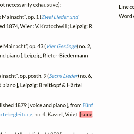
not necessarily exhaustive):
Line c
Word 
 Mainacht", op. 1 (
Zwei Lieder und
hed 1874, Wien: V. Kratochwill; Leipzig: R.
e Mainacht", op. 43 (
Vier Gesänge
) no. 2,
 and piano ], Leipzig, Rieter-Biedermann
inacht", op. posth. 9 (
Sechs Lieder
) no. 6,
d piano ], Leipzig: Breitkopf & Härtel
lished 1879 [ voice and piano ], from
Fünf
ortebegleitung
, no. 4, Kassel, Voigt
[sung