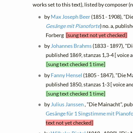
works set to this text), listed by composer (
by
Max Joseph Beer
(1851 - 1908), "Die
Gesänge mit Pianoforte
) no. a, publis
Forberg
[sung text not yet checked]
by
Johannes Brahms
(1833 - 1897), "Di
published 1869, stanzas 1,3-4 [ voice
[sung text checked 1 time]
by
Fanny Hensel
(1805 - 1847), "Die Ma
published 1850, stanzas 1-3 [ voice an
[sung text checked 1 time]
by
Julius Janssen
, "Die Mainacht", pub
Gesänge für 1 Singstimme mit Pianof
text not yet checked]