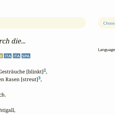
Choose
h die...
Languag
B
ITA
ITA
SPA
2
Gesträuche [blinkt]
,

3
n Rasen [streut]
,

h.

tigall,
