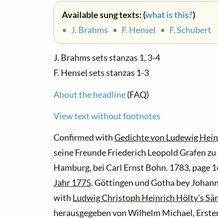
Available sung texts: (
what is this?
)
•
J. Brahms
•
F. Hensel
•
F. Schubert
J. Brahms sets stanzas 1, 3-4
F. Hensel sets stanzas 1-3
About the headline
(FAQ)
View text without footnotes
Confirmed with
Gedichte von Ludewig Hein
seine Freunde Friederich Leopold Grafen zu
Hamburg, bei Carl Ernst Bohn. 1783, page 1
Jahr 1775
. Göttingen und Gotha bey Johann
with
Ludwig Christoph Heinrich Hölty's Sä
herausgegeben von Wilhelm Michael, Erster