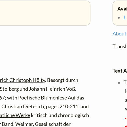
Avai
•
J
About 
Text A
rich Christoph Hölty
. Besorgt durch
T
 Stolberg und Johann Heinrich Voß.
67; with
Poetische Blumenlese Auf das
 Christian Dieterich, pages 210-211; and
mtliche Werke
kritisch und chronologisch
 Band, Weimar, Gesellschaft der
e