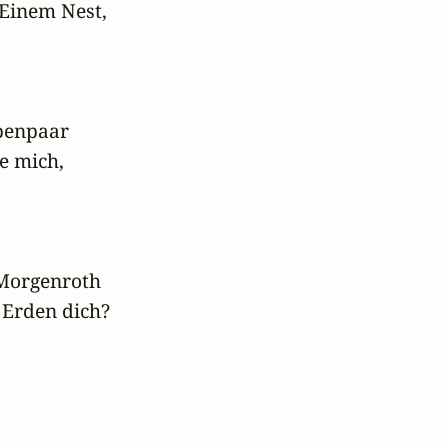
Einem Nest,

benpaar

 mich,

Morgenroth

 Erden dich?
