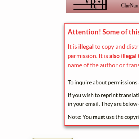
Attention! Some of thi
It is
illegal
to copy and dist
permission. It is
also illegal
name of the author or trans
To inquire about permissions 
If you wish to reprint transla
in your email. They are below 
Note: You
must
use the copyr