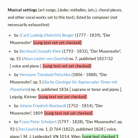
Musical settings
(art songs, Lieder, mélodies, (etc.), choral pieces,
and other vocal works set to this text), listed by composer (not
necessarily exhaustive):
by
(Carl) Ludwig (Heinrich) Berger
(1777 - 1839), "Der
Musensohn"
[sung text not yet checked]
by
Bernhard (Joseph) Klein
(1793 - 1832), "Der Musensohn",
op. 15 (
Neun Lieder von Goethe
) no. 7, published 1827/32
[ voice and piano ]
[sung text not yet checked]
by
Hermann Theobald Petschke
(1806 - 1888), "Der
Musensohn", op. 5 (
Sechs Gesänge für Sopran oder Tenor mit
Pianoforte
) no. 4, published 1836 [ soprano or tenor and piano ],
Leipzig, Kistner
[sung text not yet checked]
by
Johann Friedrich Reichardt
(1752 - 1814), "Der
Musensohn", 1809
[sung text not yet checked]
by
Franz Peter Schubert
(1797 - 1828), "Der Musensohn", op.
92 (
Drei Lieder
) no. 1, D 764 (1822), published 1828 [ voice,
piano ], M. J. Leidesdorf, VN 1014, Wien
[sung text checked 1