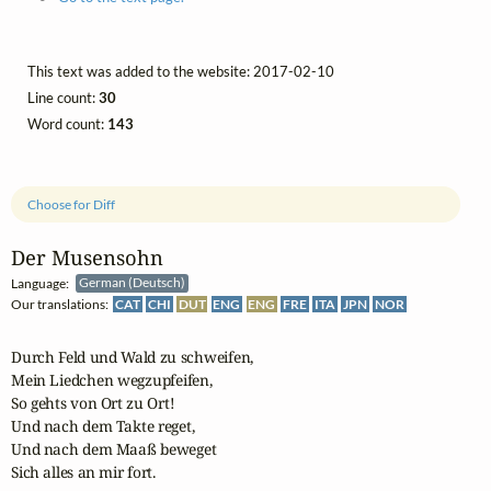
This text was added to the website: 2017-02-10
Line count:
30
Word count:
143
Choose for Diff
Der Musensohn
Language:
German (Deutsch)
Our translations:
CAT
CHI
DUT
ENG
ENG
FRE
ITA
JPN
NOR
Durch Feld und Wald zu schweifen,

Mein Liedchen wegzupfeifen,

So gehts von Ort zu Ort!

Und nach dem Takte reget,

Und nach dem Maaß beweget

Sich alles an mir fort.
