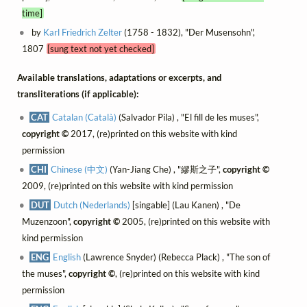
time]
by
Karl Friedrich Zelter
(1758 - 1832), "Der Musensohn",
1807
[sung text not yet checked]
Available translations, adaptations or excerpts, and
transliterations (if applicable):
CAT
Catalan (Català)
(Salvador Pila) , "El fill de les muses",
copyright ©
2017, (re)printed on this website with kind
permission
CHI
Chinese (中文)
(Yan-Jiang Che) , "繆斯之子",
copyright ©
2009, (re)printed on this website with kind permission
DUT
Dutch (Nederlands)
[singable] (Lau Kanen) , "De
Muzenzoon",
copyright ©
2005, (re)printed on this website with
kind permission
ENG
English
(Lawrence Snyder) (Rebecca Plack) , "The son of
the muses",
copyright ©
, (re)printed on this website with kind
permission