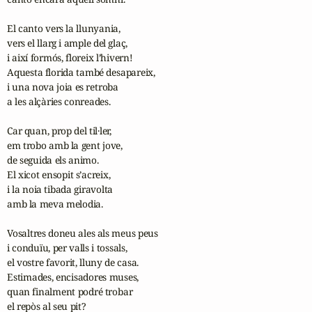
El canto vers la llunyania,

vers el llarg i ample del glaç,

i així formós, floreix l’hivern!

Aquesta florida també desapareix,

i una nova joia es retroba

a les alçàries conreades.

Car quan, prop del til·ler,

em trobo amb la gent jove,

de seguida els animo.

El xicot ensopit s’acreix,

i la noia tibada giravolta

amb la meva melodia.

Vosaltres doneu ales als meus peus

i conduïu, per valls i tossals,

el vostre favorit, lluny de casa.

Estimades, encisadores muses,

quan finalment podré trobar

el repòs al seu pit?