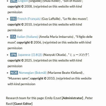
ENG
English
[singable] (Shula Keller) , "Son of muses",
copyright ©
2008, (re)printed on this website with kind
permission
FRE
French (Français)
(Guy Laffaille) , "Le fils des muses",
copyright ©
2010, (re)printed on this website with kind
permission
ITA
Italian (Italiano)
(Amelia Maria Imbarrato) , "Il figlio delle
muse",
copyright ©
2006, (re)printed on this website with kind
permission
JPN
Japanese (日本語)
(Naoyuki Okada) , "ミューズの子",
copyright ©
2025, (re)printed on this website with kind
permission
NOR
Norwegian (Bokmål)
(Marianne Beate Kielland) ,
"Musenes sønn",
copyright ©
2010, (re)printed on this website
with kind permission
Research team for this page: Emily Ezust
[Administrator]
, Peter
Rastl
[Guest Editor]