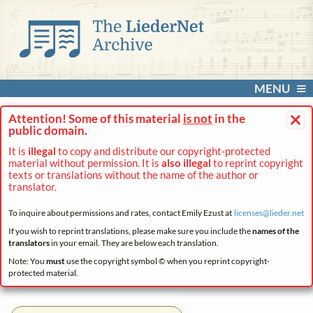
MENU
×
Attention! Some of this material
is not
in the
public domain.
It is
illegal
to copy and distribute our copyright-protected
material without permission. It is
also illegal
to reprint copyright
texts or translations without the name of the author or
translator.
To inquire about permissions and rates, contact Emily Ezust at
licenses@
lieder.
net
If you wish to reprint translations, please make sure you include the
names of the
translators
in your email. They are below each translation.
Note: You
must
use the copyright symbol © when you reprint copyright-
protected material.