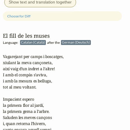
Show text and translation together
Choose for Diff
El fill de les muses
Language:
Catalan (Català)
after the
German (Deutsch)
Vagarejant per camps i boscatges,

xiulant la meva cançoneta,

així vaig d’un indret a l’altre!

I amb el compàs s’aviva,

i amb la mesura es belluga,

tot al meu voltant.

Impacient espero

la primera flor al jardí,

la primera gema a l’arbre.

Saluden les meves cançons

i, quan retorna l’hivern,

canto encara aquell somni.
