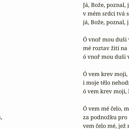
Já, Bože, poznal, j
v mém srdci tvá se
já, Bože, poznal, j
Ó vnoř mou duši v
mé roztav žití na 
ó vnoř mou duši v
Ó vem krev moji, 
i moje tělo nehod
ó vem krev moji, 
Ó vem mé čelo, mů


za podnožku pro s
vem čelo mé, jež m