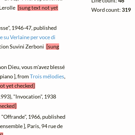
Line count:
46
 Lerolle
[sung text not yet
Word count:
319
esse", 1946-47, published
he su Verlaine per voce di
dition Suvini Zerboni
[sung
mon Dieu, vous m'avez blessé
 piano ], from
Trois mélodies
,
not yet checked]
1993), "Invocation", 1938
checked]
, "Offrande", 1966, published
ensemble ], Paris, 94 rue de