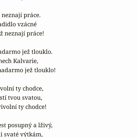
 neznají práce.

adidlo vzácné

ž neznají práce!

adarmo jež tlouklo.

nech Kalvarie,

adarmo jež tlouklo!

volní ty chodce,

tí tvou svatou,

ivolní ty chodce!

est posupný a lživý,

sti svaté výtkám,
