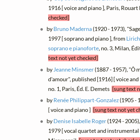
1916 [ voice and piano ], Paris, Rouart
checked]
by
Bruno Maderna
(1920 - 1973), "Sag
1997 [ soprano and piano ], from
Liric
soprano e pianoforte
, no. 3, Milan, É
text not yet checked]
by
Jeanne Minsmer
(1887 - 1957), "Ô 
d'amour", published [1916] [ voice and
no. 1, Paris, Éd. E. Demets
[sung text 
by
Renée Philippart-Gonzalez
(1905 - 
[ voice and piano ]
[sung text not yet 
by
Denise Isabelle Roger
(1924 - 2005)
1979 [ vocal quartet and instrumental 