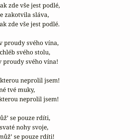
ak zde vše jest podlé,

 zakotvila sláva,

ak zde vše jest podlé.

 proudy svého vína,

chléb svého stolu,

 proudy svého vína!

kterou neprolil jsem!

né tvé muky,

kterou neprolil jsem!

ž’ se pouze rdíti,

vaté nohy svoje,

ůž’ se pouze rdíti!
