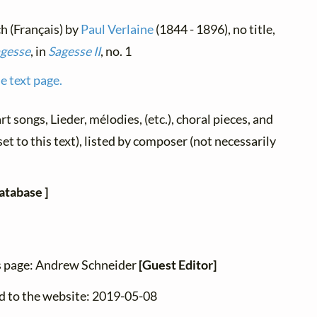
ch (Français) by
Paul Verlaine
(1844 - 1896), no title,
gesse
, in
Sagesse II
, no. 1
e text page.
art songs, Lieder, mélodies, (etc.), choral pieces, and
et to this text), listed by composer (not necessarily
atabase ]
is page: Andrew Schneider
[Guest Editor]
d to the website: 2019-05-08