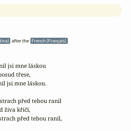
tina)
after the
French (Français)
il jsi mne láskou

posud třese,

il jsi mne láskou.

trach před tebou ranil

živa křičí,

trach před tebou ranil,
