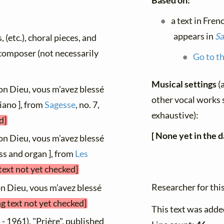
Based on:
a text in Fren
appears in
Sa
, (etc.), choral pieces, and
y composer (not necessarily
Go to th
Musical settings
(
on Dieu, vous m'avez blessé
other vocal works s
iano ], from
Sagesse
, no. 7,
exhaustive):
d]
[ None yet in the d
on Dieu, vous m'avez blessé
ss and organ ], from
Les
text not yet checked]
Researcher for th
n Dieu, vous m’avez blessé
g text not yet checked]
This text was adde
- 1961), "Prière", published