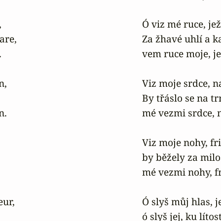


Ó viz mé ruce, jež
re,

Za žhavé uhlí a k


vem ruce moje, je
,

Viz moje srdce, n
By třáslo se na tr
.

mé vezmi srdce, n
Viz moje nohy, fri
by běžely za milos
mé vezmi nohy, fr
ur,

Ó slyš můj hlas, j
ó slyš jej, ku líto