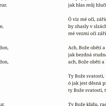
ur.

jak hlas můj hlučí
Ó viz mé oči, záříc
,

by zhasly v slzách
mé vezmi oči záříc
don,

Ach, Bože oběti a
jak bezdná studn
don,

ach, Bože oběti a
Ty Bože svatosti, 
ó jak jest děsná p
ty Bože svatosti, 
r,

Ty Bože klidu, rado