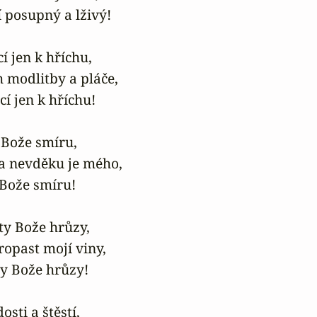
 posupný a lživý!

í jen k hříchu,

 modlitby a pláče,

í jen k hříchu!

 Bože smíru,

a nevděku je mého,

 Bože smíru!

ty Bože hrůzy,

ropast mojí viny,

ty Bože hrůzy!

sti a štěstí,
