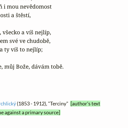
ň i mou nevědomost

sti a štěstí,

 všecko a víš nejlíp,

sem své ve chudobě,

 ty víš to nejlíp;

e, můj Bože, dávám tobě.
rchlický
(1853 - 1912), "Terciny"
[author's text
me against a primary source]