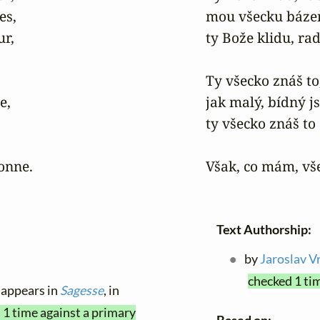
s,

mou všecku báze
r,

ty Bože klidu, rado
Ty všecko znáš to,
,

jak malý, bídný j
ty všecko znáš to a
donne.
Však, co mám, vš
Text Authorship:
by
Jaroslav V
checked 1 ti
, appears in
Sagesse
, in
 1 time against a primary