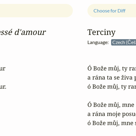
Choose for Diff
essé d'amour
Terciny
Language:
Czech (Češ
r

Ó Bože můj, ty ran
a rána ta se živa 
r.

ó Bože můj, ty ran
Ó Bože můj, mne s
a rána moje posud 
ó Bože můj, mne s