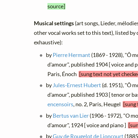
source]
Musical settings
(art songs, Lieder, mélodies
other vocal works set to this text), listed b
exhaustive):
by
Pierre Hermant
(1869 - 1928), "Ô m
d'amour", published 1904 [ voice and p
Paris, Énoch
[sung text not yet checke
by
Jules-Ernest Hubert
(d. 1951), "Ô m
d'amour", published 1903 [ tenor or ba
encensoirs
, no. 2, Paris, Heugel
[sung 
by
Bertus van Lier
(1906 - 1972), "O mo
d’amour", 1924 [ voice and piano ]
[sun
by
Guy de Rougelot de Lioncourt
(1885 