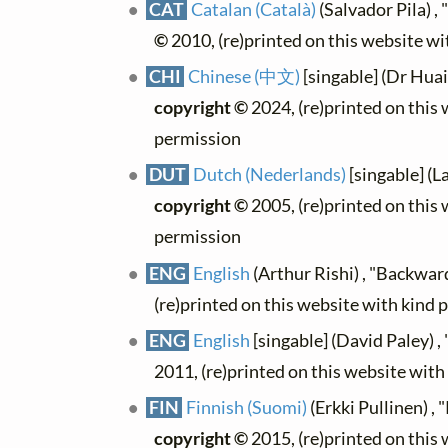
CAT
Catalan (Català)
(Salvador Pila) ,
©
2010, (re)printed on this website w
CHI
Chinese (中文)
[singable] (Dr Hua
copyright ©
2024, (re)printed on this
permission
DUT
Dutch (Nederlands)
[singable] (L
copyright ©
2005, (re)printed on this
permission
ENG
English
(Arthur Rishi) , "Backwar
(re)printed on this website with kind 
ENG
English
[singable] (David Paley) ,
2011, (re)printed on this website wit
FIN
Finnish (Suomi)
(Erkki Pullinen) ,
copyright ©
2015, (re)printed on this