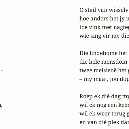
O stad van wisselva
hoe anders het jy 
toe vink met nagte
wie sing vir my die
Die lindebome het g
die hele mensdom h
-

twee meisieoë het g
– my maat, jou dop
Roep ek dié dag my


wil ek nog een kee
wil ek weer terug g
en van dié plek da