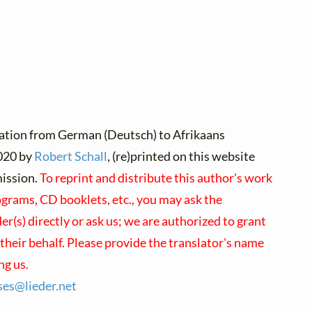
lation from German (Deutsch) to Afrikaans
020 by
Robert Schall
, (re)printed on this website
mission.
To reprint and distribute this author's work
ograms, CD booklets, etc., you may ask the
r(s) directly or ask us; we are authorized to grant
their behalf. Please provide the translator's name
ng us.
nses@
lieder.
net