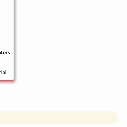
ators
ial.