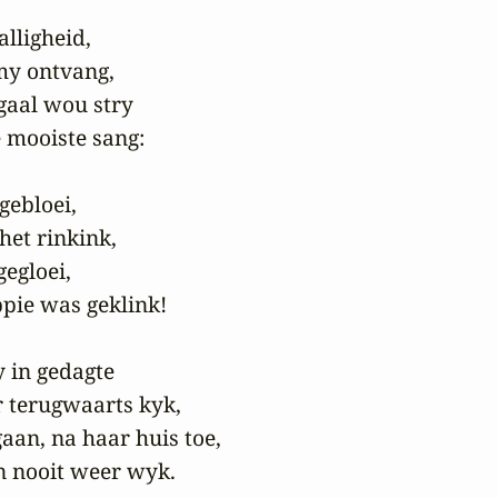
lligheid,

my ontvang,

gaal wou stry

 mooiste sang:

ebloei,

et rinkink,

egloei,

pie was geklink!

 in gedagte

r terugwaarts kyk,

aan, na haar huis toe,

n nooit weer wyk.