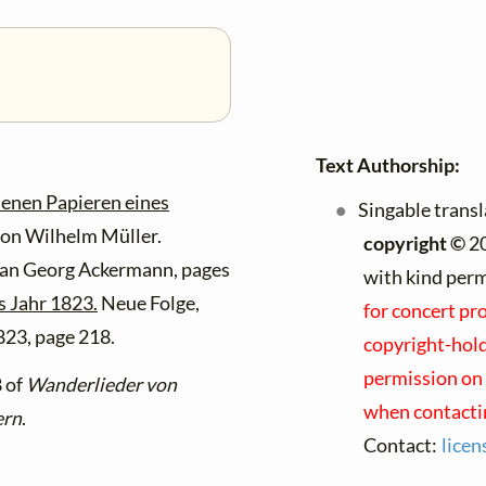
Text Authorship:
senen Papieren eines
Singable trans
on Wilhelm Müller.
copyright ©
2
ian Georg Ackermann, pages
with kind per
s Jahr 1823.
Neue Folge,
for concert pr
1823, page 218.
copyright-holde
permission on 
8 of
Wanderlieder von
when contacti
ern
.
Contact:
lice