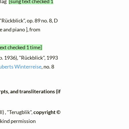
rlag
[sung text checked 1
"Rückblick", op. 89 no. 8, D
e and piano ], from
text checked 1 time]
b. 1936), "Rückblick", 1993
uberts Winterreise
, no. 8
ts, and transliterations (if
l) , "Terugblik",
copyright ©
h kind permission