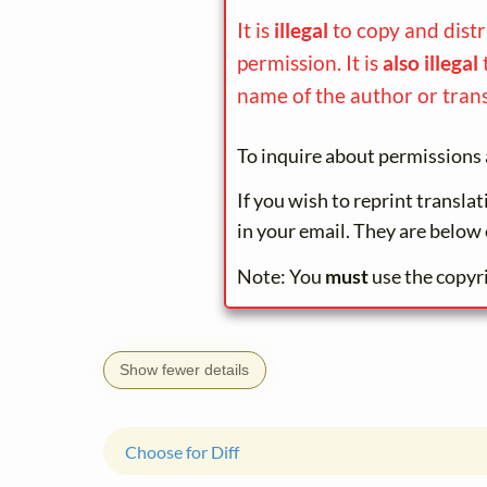
It is
illegal
to copy and dist
permission. It is
also illegal
name of the author or trans
To inquire about permissions 
If you wish to reprint transla
in your email. They are below 
Note: You
must
use the copyr
Show fewer details
Choose for Diff