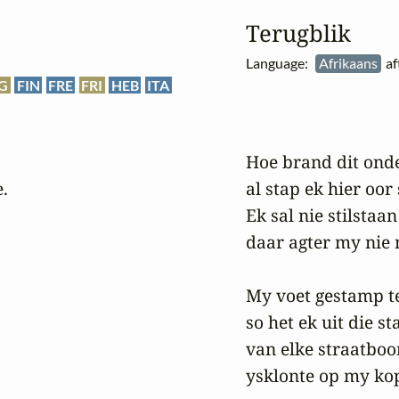
Terugblik
Language:
Afrikaans
af
G
FIN
FRE
FRI
HEB
ITA
Hoe brand dit onde
.

al stap ek hier oor 
Ek sal nie stilstaan 
daar agter my nie 
My voet gestamp tee
so het ek uit die st
van elke straatboom
ysklonte op my kop 