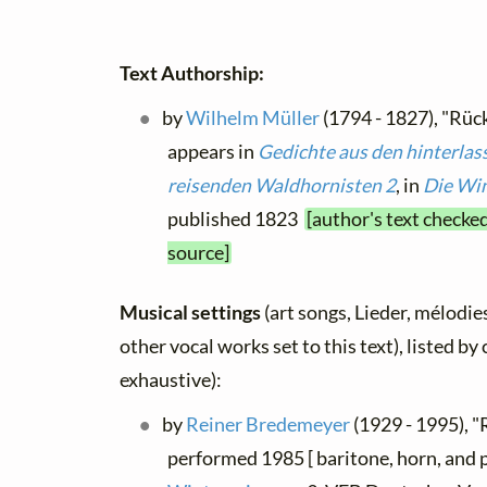
Text Authorship:
by
Wilhelm Müller
(1794 - 1827), "Rüc
appears in
Gedichte aus den hinterlas
reisenden Waldhornisten 2
, in
Die Win
published 1823
[author's text checke
source]
Musical settings
(art songs, Lieder, mélodies
other vocal works set to this text), listed b
exhaustive):
by
Reiner Bredemeyer
(1929 - 1995), "R
performed 1985 [ baritone, horn, and 