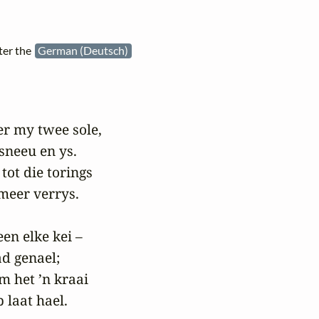
ter the
German (Deutsch)
r my twee sole,

sneeu en ys.

tot die torings

meer verrys.

n elke kei –

ad genael;

 het ’n kraai

laat hael.
