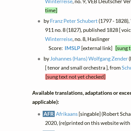
Winterreise
, no. 9, VEB Deutscher Ve
time]
by
Franz Peter Schubert
(1797 - 1828), 
911 no. 8 (1827), published 1828 [ voic
Winterreise
, no. 8, Haslinger
Score:
IMSLP
[external link]
[sung 
by
Johannes (Hans) Wolfgang Zender
(
[ tenor and small orchestra ], from
Sch
[sung text not yet checked]
Available translations, adaptations or excerp
applicable):
AFR
Afrikaans
[singable] (Robert Schal
2020, (re)printed on this website wit