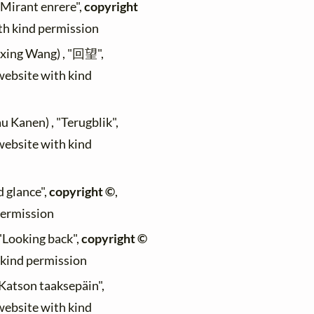
 "Mirant enrere",
copyright
ith kind permission
ixing Wang) , "回望",
 website with kind
au Kanen) , "Terugblik",
 website with kind
d glance",
copyright ©
,
permission
 "Looking back",
copyright ©
h kind permission
 "Katson taaksepäin",
 website with kind