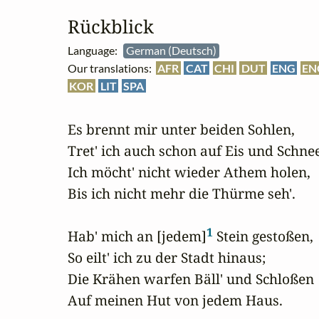
Rückblick
Language:
German (Deutsch)
Our translations:
AFR
CAT
CHI
DUT
ENG
EN
KOR
LIT
SPA
Es brennt mir unter beiden Sohlen,

Tret' ich auch schon auf Eis und Schnee
Ich möcht' nicht wieder Athem holen,

Bis ich nicht mehr die Thürme seh'.

1
Hab' mich an [jedem]
 Stein gestoßen,

So eilt' ich zu der Stadt hinaus;

Die Krähen warfen Bäll' und Schloßen

Auf meinen Hut von jedem Haus.
