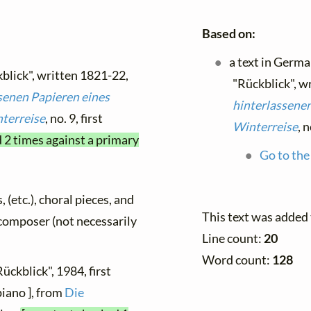
Based on:
a text in Germ
kblick", written 1821-22,
"Rückblick", w
senen Papieren eines
hinterlassene
terreise
, no. 9, first
Winterreise
, 
d 2 times against a primary
Go to the
, (etc.), choral pieces, and
This text was added
y composer (not necessarily
Line count:
20
Word count:
128
ückblick", 1984, first
piano ], from
Die