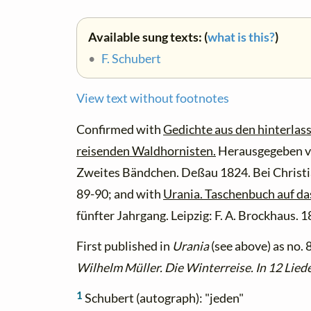
Available sung texts: (
what is this?
)
•
F. Schubert
View text without footnotes
Confirmed with
Gedichte aus den hinterlas
reisenden Waldhornisten.
Herausgegeben v
Zweites Bändchen. Deßau 1824. Bei Christ
89-90; and with
Urania. Taschenbuch auf da
fünfter Jahrgang. Leipzig: F. A. Brockhaus. 
First published in
Urania
(see above) as no. 
Wilhelm Müller. Die Winterreise. In 12 Lied
1
Schubert (autograph): "jeden"