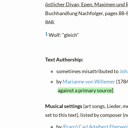
östlicher Divan, Epen. Maximen und 
Buchhandlung Nachfolger, pages 88-8
868.
1
Wolf: "gleich"
Text Authorship:
sometimes misattributed to
Joh
by
Marianne von Willemer
(1784
against a primary source]
Musical settings
(art songs, Lieder, m
set to this text), listed by composer (
by
(Franz) Carl Adalbert Eberwe