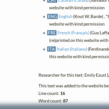
CAT
Catalan (Català)
(Salvador P
website with kind permission
ENG
English
(Knut W. Barde) , "
website with kind permission
FRE
French (Français)
(Guy Laffai
(re)printed on this website wit
ITA
Italian (Italiano)
(Ferdinando
this website with kind permissi
Researcher for this text: Emily Ezust [
This text was added to the website 
Line count:
16
Word count:
87