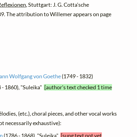
Reflexionen
, Stuttgart: J. G. Cotta'sche
9. The attribution to Willemer appears on page
ann Wolfgang von Goethe
(1749 - 1832)
 - 1860), "Suleika"
[author's text checked 1 time
élodies, (etc.), choral pieces, and other vocal works
not necessarily exhaustive):
in
(1786 - 1868), "Suleika"
[sung text not yet