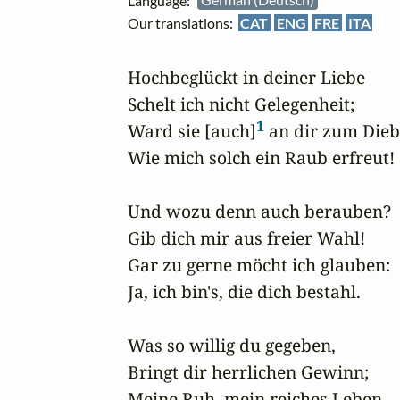
Language:
German (Deutsch)
Our translations:
CAT
ENG
FRE
ITA
Hochbeglückt in deiner Liebe

Schelt ich nicht Gelegenheit;

1
Ward sie [auch]
 an dir zum Diebe
Wie mich solch ein Raub erfreut!

Und wozu denn auch berauben?

Gib dich mir aus freier Wahl!

Gar zu gerne möcht ich glauben:

Ja, ich bin's, die dich bestahl.

Was so willig du gegeben,

Bringt dir herrlichen Gewinn;

Meine Ruh, mein reiches Leben
