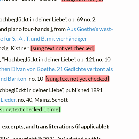
chbeglückt in deiner Liebe", op. 69 no. 2,
and piano four-hands ], from
Aus Goethe's west-
für S., A., T. und B. mit vierhändiger
ipzig, Kistner
[sung text not yet checked]
, "Hochbeglückt in deiner Liebe", op. 121 no. 10
hen Divan von Goethe. 21 Gedichte vertont als
und Bariton
, no. 10
[sung text not yet checked]
chbeglückt in deiner Liebe", published 1891
Lieder
, no. 40, Mainz, Schott
[sung text checked 1 time]
 excerpts, and transliterations (if applicable):