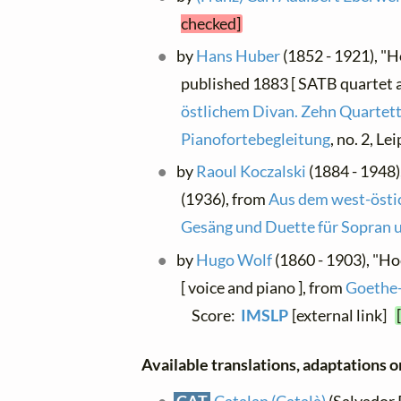
checked]
by
Hans Huber
(1852 - 1921), "Ho
published 1883 [ SATB quartet 
östlichem Divan. Zehn Quartette 
Pianofortebegleitung
, no. 2, Le
by
Raoul Koczalski
(1884 - 1948)
(1936), from
Aus dem west-östic
Gesäng und Duette für Sopran 
by
Hugo Wolf
(1860 - 1903), "Ho
[ voice and piano ], from
Goethe-
Score:
IMSLP
[external link]
Available translations, adaptations or