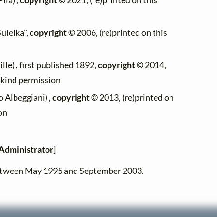
ila) ,
copyright ©
2021, (re)printed on this
Suleika",
copyright ©
2006, (re)printed on this
lle) , first published 1892,
copyright ©
2014,
h kind permission
 Albeggiani) ,
copyright ©
2013, (re)printed on
on
Administrator
]
between May 1995 and September 2003.