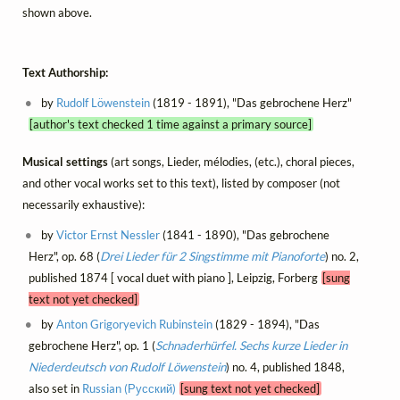
shown above.
Text Authorship:
by
Rudolf Löwenstein
(1819 - 1891), "Das gebrochene Herz"
[author's text checked 1 time against a primary source]
Musical settings
(art songs, Lieder, mélodies, (etc.), choral pieces,
and other vocal works set to this text), listed by composer (not
necessarily exhaustive):
by
Victor Ernst Nessler
(1841 - 1890), "Das gebrochene
Herz", op. 68 (
Drei Lieder für 2 Singstimme mit Pianoforte
) no. 2,
published 1874 [ vocal duet with piano ], Leipzig, Forberg
[sung
text not yet checked]
by
Anton Grigoryevich Rubinstein
(1829 - 1894), "Das
gebrochene Herz", op. 1 (
Schnaderhürfel. Sechs kurze Lieder in
Niederdeutsch von Rudolf Löwenstein
) no. 4, published 1848,
also set in
Russian (Русский)
[sung text not yet checked]