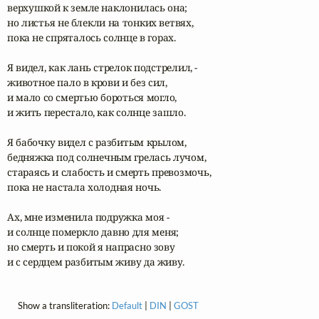
верхушкой к земле наклонилась она;

но листья не блекли на тонких ветвях,

пока не спряталось солнце в горах.

Я видел, как лань стрелок подстрелил, -

животное пало в крови и без сил,

и мало со смертью бороться могло,

и жить перестало, как солнце зашло.

Я бабочку видел с разбитым крылом,

бедняжка под солнечным грелась лучом,

стараясь и слабость и смерть превозмочь,

пока не настала холодная ночь.

Ах, мне изменила подружка моя -

и солнце померкло давно для меня;

но смерть и покой я напрасно зову

и с сердцем разбитым живу да живу.
Show a transliteration:
Default
|
DIN
|
GOST