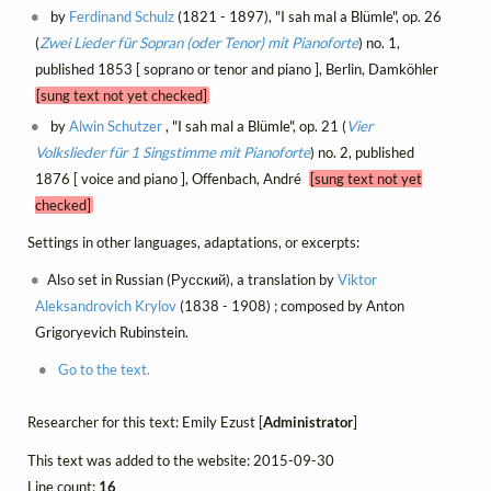
by
Ferdinand Schulz
(1821 - 1897), "I sah mal a Blümle", op. 26
(
Zwei Lieder für Sopran (oder Tenor) mit Pianoforte
) no. 1,
published 1853 [ soprano or tenor and piano ], Berlin, Damköhler
[sung text not yet checked]
by
Alwin Schutzer
, "I sah mal a Blümle", op. 21 (
Vier
Volkslieder für 1 Singstimme mit Pianoforte
) no. 2, published
1876 [ voice and piano ], Offenbach, André
[sung text not yet
checked]
Settings in other languages, adaptations, or excerpts:
Also set in Russian (Русский), a translation by
Viktor
Aleksandrovich Krylov
(1838 - 1908) ; composed by Anton
Grigoryevich Rubinstein.
Go to the text.
Researcher for this text: Emily Ezust [
Administrator
]
This text was added to the website: 2015-09-30
Line count:
16