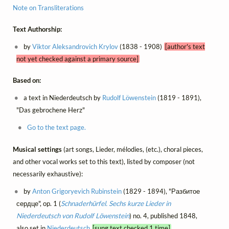
Note on Transliterations
Text Authorship:
by
Viktor Aleksandrovich Krylov
(1838 - 1908)
[author's text
not yet checked against a primary source]
Based on:
a text in Niederdeutsch by
Rudolf Löwenstein
(1819 - 1891),
"Das gebrochene Herz"
Go to the text page.
Musical settings
(art songs, Lieder, mélodies, (etc.), choral pieces,
and other vocal works set to this text), listed by composer (not
necessarily exhaustive):
by
Anton Grigoryevich Rubinstein
(1829 - 1894), "Разбитое
сердце", op. 1 (
Schnaderhürfel. Sechs kurze Lieder in
Niederdeutsch von Rudolf Löwenstein
) no. 4, published 1848,
also set in
Niederdeutsch
[sung text checked 1 time]