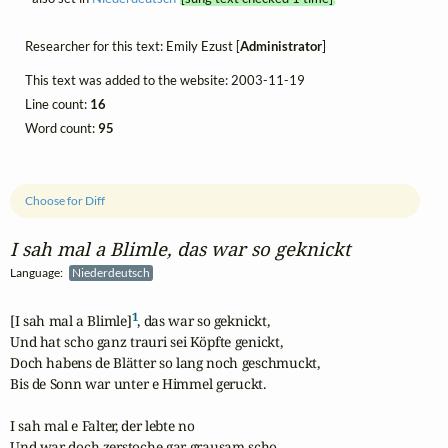
Researcher for this text: Emily Ezust [
Administrator
]
This text was added to the website: 2003-11-19
Line count:
16
Word count:
95
Choose for Diff
I sah mal a Blimle, das war so geknickt
Language:
Niederdeutsch
1
[I sah mal a Blimle]
, das war so geknickt, 

Und hat scho ganz trauri sei Köpfte genickt,

Doch habens de Blätter so lang noch geschmuckt, 

Bis de Sonn war unter e Himmel geruckt.

I sah mal e Falter, der lebte no 

Und war doch zerstoche gar grausam scho,
