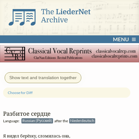
MENU
Show text and translation together
Choose for Diff
Разбитое сердце
Language:
Russian (Русский)
after the
Niederdeutsch
Я видел берёзку, сломилась она,
