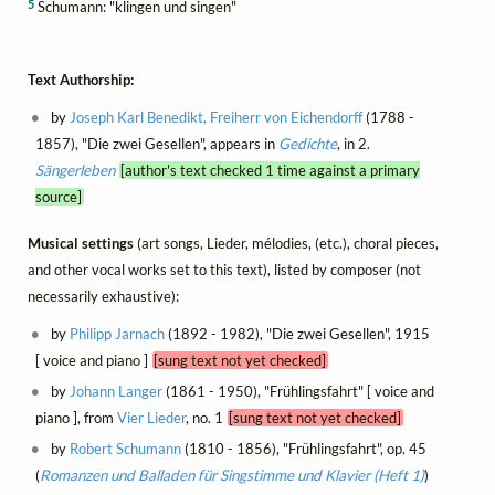
5
Schumann: "klingen und singen"
Text Authorship:
by
Joseph Karl Benedikt, Freiherr von Eichendorff
(1788 -
1857), "Die zwei Gesellen", appears in
Gedichte
, in 2.
Sängerleben
[author's text checked 1 time against a primary
source]
Musical settings
(art songs, Lieder, mélodies, (etc.), choral pieces,
and other vocal works set to this text), listed by composer (not
necessarily exhaustive):
by
Philipp Jarnach
(1892 - 1982), "Die zwei Gesellen", 1915
[ voice and piano ]
[sung text not yet checked]
by
Johann Langer
(1861 - 1950), "Frühlingsfahrt" [ voice and
piano ], from
Vier Lieder
, no. 1
[sung text not yet checked]
by
Robert Schumann
(1810 - 1856), "Frühlingsfahrt", op. 45
(
Romanzen und Balladen für Singstimme und Klavier (Heft 1)
)