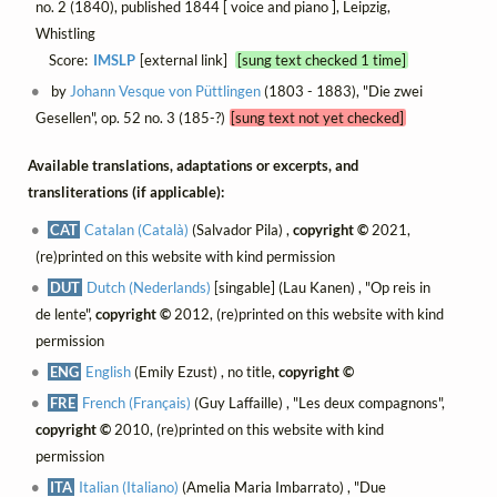
no. 2 (1840), published 1844 [ voice and piano ], Leipzig,
Whistling
Score:
IMSLP
[external link]
[sung text checked 1 time]
by
Johann Vesque von Püttlingen
(1803 - 1883), "Die zwei
Gesellen", op. 52 no. 3 (185-?)
[sung text not yet checked]
Available translations, adaptations or excerpts, and
transliterations (if applicable):
CAT
Catalan (Català)
(Salvador Pila) ,
copyright ©
2021,
(re)printed on this website with kind permission
DUT
Dutch (Nederlands)
[singable] (Lau Kanen) , "Op reis in
de lente",
copyright ©
2012, (re)printed on this website with kind
permission
ENG
English
(Emily Ezust) , no title,
copyright ©
FRE
French (Français)
(Guy Laffaille) , "Les deux compagnons",
copyright ©
2010, (re)printed on this website with kind
permission
ITA
Italian (Italiano)
(Amelia Maria Imbarrato) , "Due