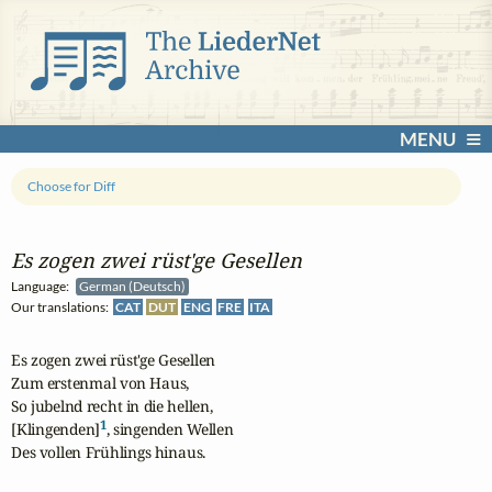
MENU
Choose for Diff
Es zogen zwei rüst'ge Gesellen
Language:
German (Deutsch)
Our translations:
CAT
DUT
ENG
FRE
ITA
Es zogen zwei rüst'ge Gesellen

Zum erstenmal von Haus,

So jubelnd recht in die hellen,

1
[Klingenden]
, singenden Wellen

Des vollen Frühlings hinaus.
