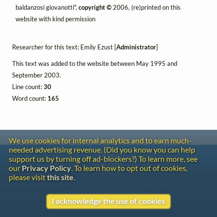
baldanzosi giovanotti",
copyright ©
2006, (re)printed on this
website with kind permission
Researcher for this text: Emily Ezust [
Administrator
]
This text was added to the website between May 1995 and
September 2003.
Line count:
30
Word count:
165
We use cookies for internal analytics and to earn much-
needed advertising revenue. (Did you know you can help
Contact
support us by turning off ad-blockers?) To learn more, see
Copyright
our
Privacy Policy
. To learn how to opt out of cookies,
Privacy
please visit
this site
.
Copyright © 2026 The LiederNet Archive
I acknowledge the use of cookies
Site redesign by Shawn Thuris