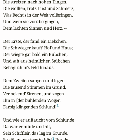
Die strebten nach hohen Dingen,

Die wollten, trotz Lust und Schmerz,

Was Recht's in der Welt vollbringen,

Und wem sie vorübergingen,

Dem lachten Sinnen und Herz. --

Der Erste, der fand ein Liebchen,

Die Schwieger kauft' Hof und Haus;

Der wiegte gar bald ein Bübchen,

Und sah aus heimlichen Stübchen

Behaglich in's Feld hinaus.

Dem Zweiten sangen und logen

Die tausend Stimmen im Grund,

Verlockend' Sirenen, und zogen

Ihn in [der buhlenden Wogen

2
Farbig klingenden Schlund]
.

Und wie er auftaucht vom Schlunde

Da war er müde und alt,

Sein Schifflein das lag im Grunde,

3
So still war's rings in [die]
 Runde
