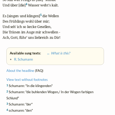
4
Und über [die]
 Wasser weht's kalt.

5
Es [singen und klingen]
 die Wellen

Des Frühlings wohl über mir;

Und seh' ich so kecke Gesellen,

Die Tränen im Auge mir schwellen -

Ach, Gott, führ' uns liebreich zu Dir!
Available sung texts:
← What is this?
•
R. Schumann
About the headline
(FAQ)
View text without footnotes
1
Schumann: "In die klingenden"
2
Schumann: "die buhlenden Wogen,/ In der Wogen farbigen
Schlund"
3
Schumann: "der"
4
schumann: "den"