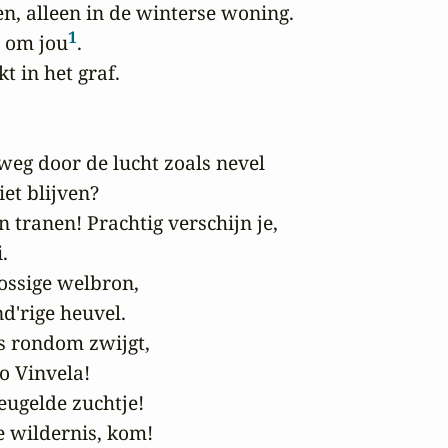
een, alleen in de winterse woning.

1
t om jou
.

kt in het graf.

lt weg door de lucht zoals nevel

et blijven?

n tranen! Prachtig verschijn je,



mossige welbron,

d'rige heuvel.

s rondom zwijgt,

o Vinvela!

eugelde zuchtje!

 wildernis, kom!
