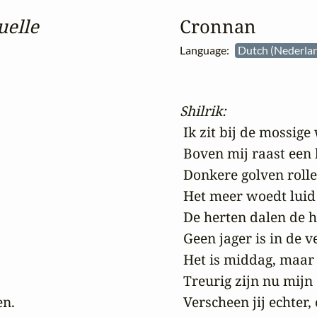
uelle
Cronnan
Language:
Dutch (Nederla
Shilrik:
 Ik zit bij de mossige
 Boven mij raast een 
 Donkere golven rolle
 Het meer woedt luid i
 De herten dalen de h
 Geen jager is in de ve
 Het is middag, maar al
 Treurig zijn nu mijn
n.

 Verscheen jij echter,