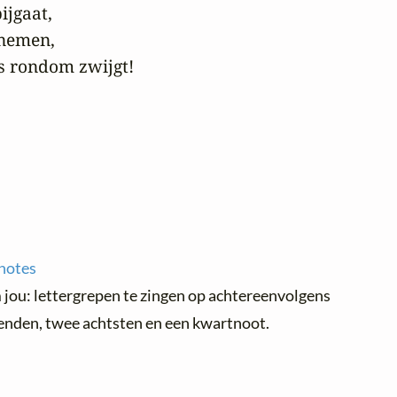
ijgaat,

nemen,

gs rondom zwijgt!
notes
m jou: lettergrepen te zingen op achtereenvolgens
ienden, twee achtsten en een kwartnoot.