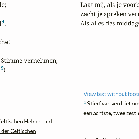
e;

 Laat mij, als je voorb
 Zacht je spreken ver
9
]
,

 Als alles des midda
he!

e Stimme vernehmen;

9
]
!
View text without foot
1
Stierf van verdriet o
een achtste, twee zest
Celtischen Helden und
 der Celtischen