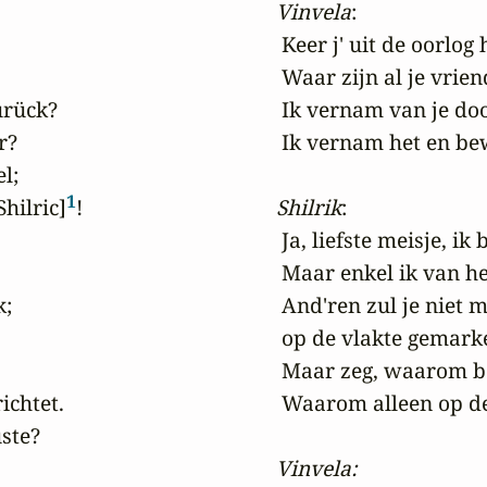
Vinvela
:

 Keer j' uit de oorlog 
 Waar zijn al je vrie
rück?

 Ik vernam van je doo
?

 Ik vernam het en bew
;

1
hilric]
!

Shilrik
:

 Ja, liefste meisje, ik
 Maar enkel ik van hee
;

 And'ren zul je niet 
 op de vlakte gemarke
 Maar zeg, waarom ben
chtet.

 Waarom alleen op de
te?

Vinvela: