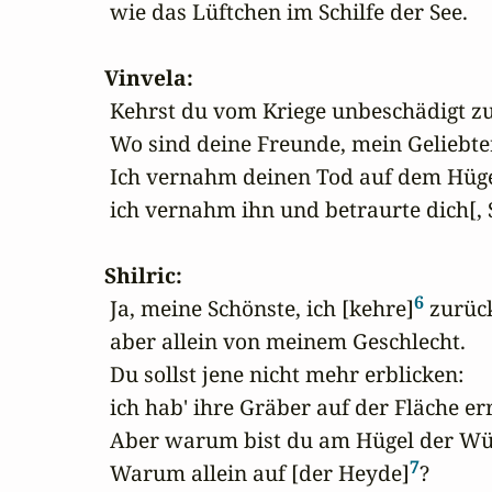
 wie das Lüftchen im Schilfe der See.

Vinvela:
 Kehrst du vom Kriege unbeschädigt zu
 Wo sind deine Freunde, mein Geliebter
 Ich vernahm deinen Tod auf dem Hügel
 ich vernahm ihn und betraurte dich[, S
Shilric:
6
 Ja, meine Schönste, ich [kehre]
 zurück
 aber allein von meinem Geschlecht.

 Du sollst jene nicht mehr erblicken:

 ich hab' ihre Gräber auf der Fläche erri
 Aber warum bist du am Hügel der Wüs
7
 Warum allein auf [der Heyde]
?
