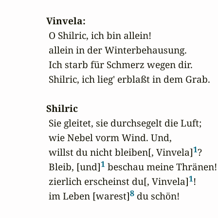
Vinvela:
 O Shilric, ich bin allein!

 allein in der Winterbehausung.

 Ich starb für Schmerz wegen dir.

 Shilric, ich lieg' erblaßt in dem Grab.

Shilric
 Sie gleitet, sie durchsegelt die Luft;

 wie Nebel vorm Wind. Und,

1
 willst du nicht bleiben[, Vinvela]
?

1
 Bleib, [und]
 beschau meine Thränen!

1
 zierlich erscheinst du[, Vinvela]
!

8
 im Leben [warest]
 du schön!
