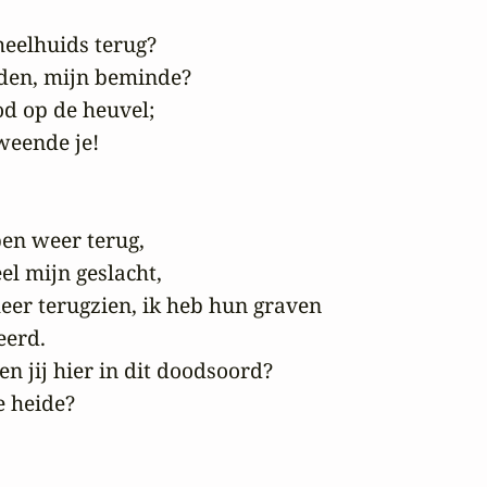
heelhuids terug?

nden, mijn beminde?

d op de heuvel;

eende je!

 ben weer terug,

l mijn geslacht,

meer terugzien, ik heb hun graven

erd.

 jij hier in dit doodsoord?

 heide?
