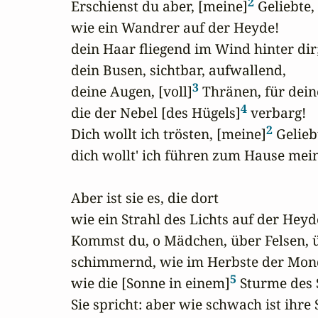
2
 Erschienst du aber, [meine]
 Geliebte,

 wie ein Wandrer auf der Heyde!

 dein Haar fliegend im Wind hinter dir;
 dein Busen, sichtbar, aufwallend,

3
 deine Augen, [voll]
 Thränen, für dein
4
 die der Nebel [des Hügels]
 verbarg!

2
 Dich wollt ich trösten, [meine]
 Geliebt
 dich wollt' ich führen zum Hause mein
 Aber ist sie es, die dort

 wie ein Strahl des Lichts auf der Heyd
 Kommst du, o Mädchen, über Felsen, ü
 schimmernd, wie im Herbste der Mond
5
 wie die [Sonne in einem]
 Sturme des
 Sie spricht: aber wie schwach ist ihre 