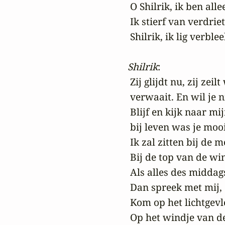
 O Shilrik, ik ben all
 Ik stierf van verdrie
 Shilrik, ik lig verblee
Shilrik
:

 Zij glijdt nu, zij zei
 verwaait. En wil je ni
 Blijf en kijk naar mij
 bij leven was je mooi.
 Ik zal zitten bij de 
 Bij de top van de win
 Als alles des middag
 Dan spreek met mij, 
 Kom op het lichtgevl
 Op het windje van de