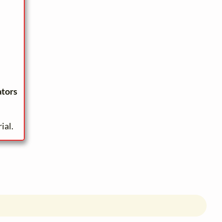
ators
ial.