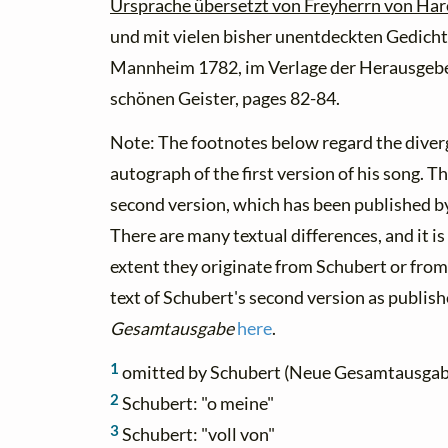
Ursprache übersetzt von Freyherrn von Har
und mit vielen bisher unentdeckten Gedich
Mannheim 1782, im Verlage der Herausgebe
schönen Geister, pages 82-84.
Note: The footnotes below regard the diver
autograph of the first version of his song. T
second version, which has been published by 
There are many textual differences, and it is
extent they originate from Schubert or from 
text of Schubert's second version as publish
Gesamtausgabe
here
.
1
omitted by Schubert (Neue Gesamtausgab
2
Schubert: "o meine"
3
Schubert: "voll von"