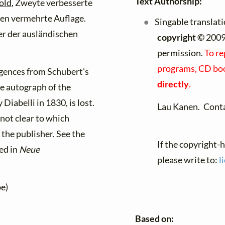
Text Authorship:
old
, Zweyte verbesserte
ten vermehrte Auflage.
Singable translat
r der ausländischen
copyright ©
2009
permission.
To re
programs, CD book
gences from Schubert's
directly
.
he autograph of the
Diabelli in 1830, is lost.
Lau Kanen. Cont
 not clear to which
the publisher. See the
If the copyright-
ed in
Neue
please write to:
l
e)
Based on: