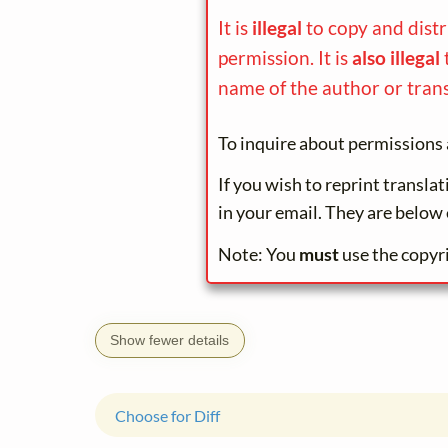
It is
illegal
to copy and dist
permission. It is
also illegal
name of the author or trans
To inquire about permissions 
If you wish to reprint transla
in your email. They are below 
Note: You
must
use the copyr
Show fewer details
Choose for Diff