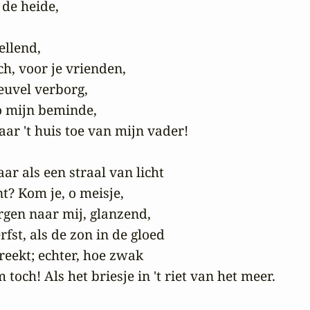
de heide,

llend,

ch, voor je vrienden,

euvel verborg,

o mijn beminde,

ar 't huis toe van mijn vader!

aar als een straal van licht

t? Kom je, o meisje,

rgen naar mij, glanzend,

fst, als de zon in de gloed

reekt; echter, hoe zwak

toch! Als het briesje in 't riet van het meer.
