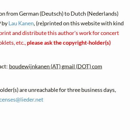
ion from German (Deutsch) to Dutch (Nederlands)
 by
Lau Kanen
, (re)printed on this website with kind
print and distribute this author's work for concert
lets, etc.,
please ask the copyright-holder(s)
act:
boudewijnkanen (AT) gmail (DOT) com
holder(s) are unreachable for three business days,
icenses@
lieder.
net