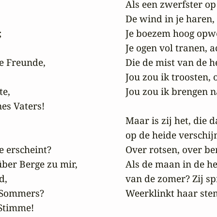
 Als een zwerfster op 
 De wind in je haren,



 Je boezem hoog opwe
 Je ogen vol tranen, a
e Freunde,

 Die de mist van de h
 Jou zou ik troosten, 
e,

 Jou zou ik brengen na
es Vaters!

 Maar is zij het, die d
 op de heide verschijn
e erscheint?

 Over rotsen, over be
ber Berge zu mir,

 Als de maan in de her
,

 van de zomer? Zij sp
 Sommers?

 Weerklinkt haar stem 
Stimme!
