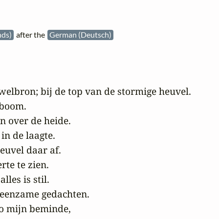
nds)
after the
German (Deutsch)
 welbron; bij de top van de stormige heuvel.

boom.

n over de heide.

n de laagte.

euvel daar af.

rte te zien.

les is stil.

 eenzame gedachten.

 o mijn beminde,
