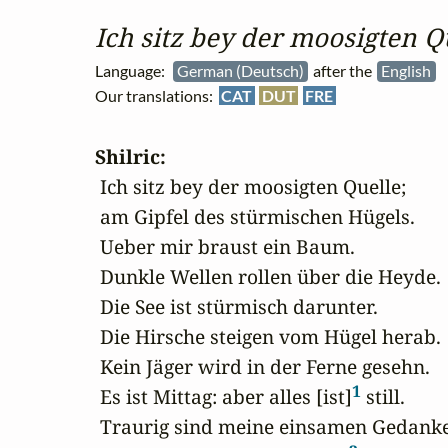
Ich sitz bey der moosigten Q
Language:
German (Deutsch)
after the
English
Our translations:
CAT
DUT
FRE
Shilric:
 Ich sitz bey der moosigten Quelle;

 am Gipfel des stürmischen Hügels.

 Ueber mir braust ein Baum.

 Dunkle Wellen rollen über die Heyde.

 Die See ist stürmisch darunter.

 Die Hirsche steigen vom Hügel herab.

 Kein Jäger wird in der Ferne gesehn.

1
 Es ist Mittag: aber alles [ist]
 still.

 Traurig sind meine einsamen Gedanke