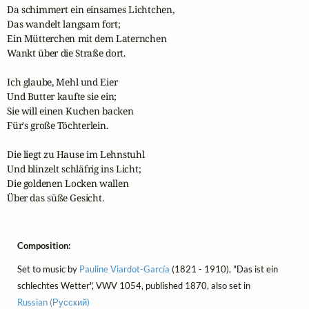
Da schimmert ein einsames Lichtchen,

Das wandelt langsam fort;

Ein Mütterchen mit dem Laternchen

Wankt über die Straße dort.

Ich glaube, Mehl und Eier

Und Butter kaufte sie ein;

Sie will einen Kuchen backen

Für's große Töchterlein.

Die liegt zu Hause im Lehnstuhl

Und blinzelt schläfrig ins Licht;

Die goldenen Locken wallen

Über das süße Gesicht.
Composition:
Set to music by
Pauline Viardot-García
(1821 - 1910), "Das ist ein
schlechtes Wetter", VWV 1054, published 1870, also set in
Russian (Русский)