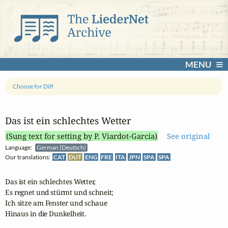
MENU
Choose for Diff
Das ist ein schlechtes Wetter
(Sung text for setting by P. Viardot-García)
See original
Language:
German (Deutsch)
Our translations:
CAT
DUT
ENG
FRE
ITA
JPN
SPA
SPA
Das ist ein schlechtes Wetter,

Es regnet und stürmt und schneit;

Ich sitze am Fenster und schaue

Hinaus in die Dunkelheit.
