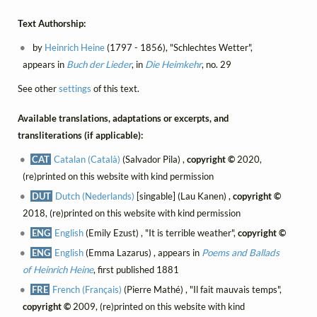
Text Authorship:
by
Heinrich Heine
(1797 - 1856), "Schlechtes Wetter",
appears in
Buch der Lieder
, in
Die Heimkehr
, no. 29
See other
settings
of this text.
Available translations, adaptations or excerpts, and
transliterations (if applicable):
CAT
Catalan (Català)
(Salvador Pila) ,
copyright ©
2020,
(re)printed on this website with kind permission
DUT
Dutch (Nederlands)
[singable] (Lau Kanen) ,
copyright ©
2018, (re)printed on this website with kind permission
ENG
English
(Emily Ezust) , "It is terrible weather",
copyright ©
ENG
English
(Emma Lazarus) , appears in
Poems and Ballads
of Heinrich Heine
, first published 1881
FRE
French (Français)
(Pierre Mathé) , "Il fait mauvais temps",
copyright ©
2009, (re)printed on this website with kind