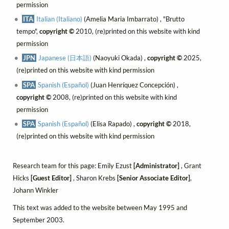
permission
ITA
Italian (Italiano)
(Amelia Maria Imbarrato) , "Brutto
tempo",
copyright ©
2010, (re)printed on this website with kind
permission
JPN
Japanese (日本語)
(Naoyuki Okada) ,
copyright ©
2025,
(re)printed on this website with kind permission
SPA
Spanish (Español)
(Juan Henríquez Concepción) ,
copyright ©
2008, (re)printed on this website with kind
permission
SPA
Spanish (Español)
(Elisa Rapado) ,
copyright ©
2018,
(re)printed on this website with kind permission
Research team for this page: Emily Ezust
[Administrator]
, Grant
Hicks
[Guest Editor]
, Sharon Krebs
[Senior Associate Editor]
,
Johann Winkler
This text was added to the website between May 1995 and
September 2003.