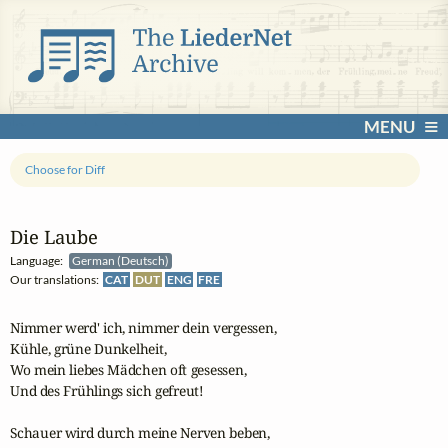
MENU
Choose for Diff
Die Laube
Language:
German (Deutsch)
Our translations:
CAT
DUT
ENG
FRE
Nimmer werd' ich, nimmer dein vergessen,

Kühle, grüne Dunkelheit,

Wo mein liebes Mädchen oft gesessen,

Und des Frühlings sich gefreut!

Schauer wird durch meine Nerven beben,
