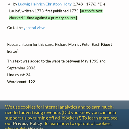
by
Ludwig Heinrich Christoph Hölty
(1748 - 1776), "Die
Laube", written 1773, first published 1775
[author's text
checked 1 time against a primary source]
Go to the
general view
Research team for this page: Richard Morris , Peter Rastl
[Guest
Editor]
This text was added to the website between May 1995 and
September 2003.
Line count:
24
Word count:
122
We use cookies for internal analytics and to earn much-
needed advertising revenue. (Did you know you can help
Contact
support us by turning off ad-blockers?) To learn more, see
Copyright
our
Privacy Policy
. To learn how to opt out of cookies,
Privacy
please visit
this site
.