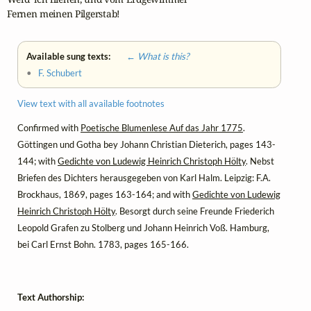
Fernen meinen Pilgerstab!
Available sung texts:
← What is this?
•
F. Schubert
View text with all available footnotes
Confirmed with
Poetische Blumenlese Auf das Jahr 1775
.
Göttingen und Gotha bey Johann Christian Dieterich, pages 143-
144; with
Gedichte von Ludewig Heinrich Christoph Hölty
. Nebst
Briefen des Dichters herausgegeben von Karl Halm. Leipzig: F.A.
Brockhaus, 1869, pages 163-164; and with
Gedichte von Ludewig
Heinrich Christoph Hölty
. Besorgt durch seine Freunde Friederich
Leopold Grafen zu Stolberg und Johann Heinrich Voß. Hamburg,
bei Carl Ernst Bohn. 1783, pages 165-166.
Text Authorship: