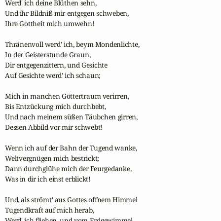
Werd' ich deine Blüthen sehn,

Und ihr Bildniß mir entgegen schweben,

Ihre Gottheit mich umwehn!

Thränenvoll werd' ich, beym Mondenlichte,

In der Geisterstunde Graun,

Dir entgegenzittern, und Gesichte

Auf Gesichte werd' ich schaun;

Mich in manchen Göttertraum verirren,

Bis Entzückung mich durchbebt,

Und nach meinem süßen Täubchen girren,

Dessen Abbild vor mir schwebt!

Wenn ich auf der Bahn der Tugend wanke,

Weltvergnügen mich bestrickt;

Dann durchglühe mich der Feurgedanke,

Was in dir ich einst erblickt!

Und, als strömt' aus Gottes offnem Himmel

Tugendkraft auf mich herab,

Werd' ich fliehen, und vom Erdgewimmel
