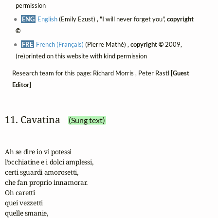
permission
ENG
English
(Emily Ezust) , "I will never forget you",
copyright
©
FRE
French (Français)
(Pierre Mathé) ,
copyright ©
2009,
(re)printed on this website with kind permission
Research team for this page: Richard Morris , Peter Rastl
[Guest
Editor]
11. Cavatina
(Sung text)
Ah se dire io vi potessi

l’occhiatine e i dolci amplessi,

certi sguardi amorosetti,

che fan proprio innamorar.

Oh caretti

quei vezzetti

quelle smanie,
