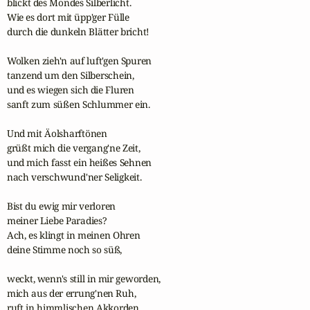
blickt des Mondes Silberlicht.

Wie es dort mit üpp'ger Fülle

durch die dunkeln Blätter bricht!

Wolken zieh'n auf luft'gen Spuren

tanzend um den Silberschein,

und es wiegen sich die Fluren

sanft zum süßen Schlummer ein.

Und mit Äolsharftönen

grüßt mich die vergang'ne Zeit,

und mich fasst ein heißes Sehnen

nach verschwund'ner Seligkeit.

Bist du ewig mir verloren

meiner Liebe Paradies?

Ach, es klingt in meinen Ohren

deine Stimme noch so süß,

weckt, wenn's still in mir geworden,

mich aus der errung'nen Ruh,

ruft in himmlischen Akkorden
