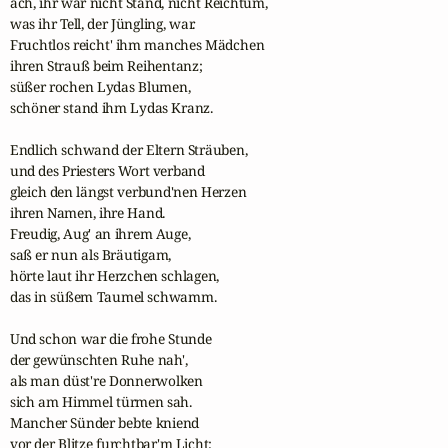
ach, ihr war nicht Stand, nicht Reichtum,

was ihr Tell, der Jüngling, war.

Fruchtlos reicht' ihm manches Mädchen

ihren Strauß beim Reihentanz;

süßer rochen Lydas Blumen,

schöner stand ihm Lydas Kranz.

Endlich schwand der Eltern Sträuben,

und des Priesters Wort verband

gleich den längst verbund'nen Herzen

ihren Namen, ihre Hand.

Freudig, Aug' an ihrem Auge,

saß er nun als Bräutigam,

hörte laut ihr Herzchen schlagen,

das in süßem Taumel schwamm.

Und schon war die frohe Stunde

der gewünschten Ruhe nah',

als man düst're Donnerwolken

sich am Himmel türmen sah.

Mancher Sünder bebte kniend

vor der Blitze furchtbar'm Licht;
