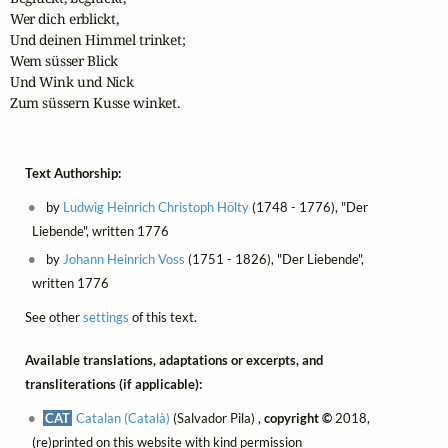
Wer dich erblickt,

Und deinen Himmel trinket;

Wem süsser Blick

Und Wink und Nick

Zum süssern Kusse winket.
Text Authorship:
by
Ludwig Heinrich Christoph Hölty
(1748 - 1776), "Der
Liebende", written 1776
by
Johann Heinrich Voss
(1751 - 1826), "Der Liebende",
written 1776
See other
settings
of this text.
Available translations, adaptations or excerpts, and
transliterations (if applicable):
CAT
Catalan (Català)
(Salvador Pila) ,
copyright ©
2018,
(re)printed on this website with kind permission