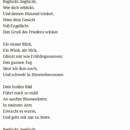
Beglückt, beglückt,

Wer dich erblickt,

Und deinen Himmel trinket;

Wem dein Gesicht

Voll Engellicht

Den Gruß des Friedens winket.

Ein süsser Blick,

Ein Wink, ein Nick,

Glänzt mir wie Frühlingssonnen;

Den ganzen Tag

Sinn' ich ihm nach,

Und schweb' in Himmelswonnen.

Dein holdes Bild

Führt mich so mild

An sanfter Blumenkette;

In meinem Arm

Erwacht es warm,

Und geht mit mir zu Bette.

Beglückt, beglückt,
