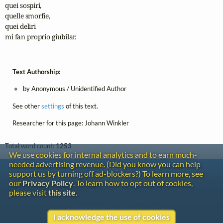
quei sospiri,

quelle smorfie,

quei deliri

mi fan proprio giubilar.
Text Authorship:
by Anonymous / Unidentified Author
See other
settings
of this text.
Researcher for this page: Johann Winkler
Total word count:
1253
We use cookies for internal analytics and to earn much-
needed advertising revenue. (Did you know you can help
Contact
support us by turning off ad-blockers?) To learn more, see
Copyright
our
Privacy Policy
. To learn how to opt out of cookies,
Privacy
please visit
this site
.
Copyright © 2026 The LiederNet Archive
I acknowledge the use of cookies