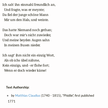
Ich sah' ihn einmahl freundlich an,

  Und fragte, was er meynte;

Da fiel der junge schöne Mann

  Mir um den Hals, und weinte.

Das hatte Niemand noch gethan;

  Doch war mir's nicht zuwieder,

Und meine beyden Augen sahn

  In meinen Busen nieder.

Ich sagt' ihm nicht ein einzig Wort,

  Als ob ichs übel nähme,

Kein einzigs, und - er flohe fort;

  Wenn er doch wieder käme!
Text Authorship:
by
Matthias Claudius
(1740 - 1815), "Phidile", first published
1771