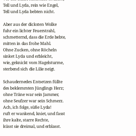
Tell und Lyda, rein wie Engel,

Tell und Lyda bebten nicht.

Aber aus der dicksten Wolke

fuhr ein lichter Feuerstrahl,

schmetternd, dass die Erde bebte,

mitten in das frohe Mahl.

Ohne Zucken, ohne Röcheln

sinket Lyda und erbleicht,

wie, geknickt vom Hagelsturme,

sterbend sich die Lilie neigt.

Schaudernedes Entsetzen füllte

des beklemmten Jünglings Herz;

ohne Träne war sein Jammer,

ohne Seufzer war sein Schmerz.

Ach, ich folge, süße Lyda!

ruft er wankend, kniet, und fasst

ihre kalte, starre Rechte,

küsst sie dreimal, und erblasst.