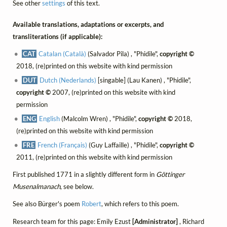
See other
settings
of this text.
Available translations, adaptations or excerpts, and
transliterations (if applicable):
CAT
Catalan (Català)
(Salvador Pila) , "Phidile",
copyright ©
2018, (re)printed on this website with kind permission
DUT
Dutch (Nederlands)
[singable] (Lau Kanen) , "Phidile",
copyright ©
2007, (re)printed on this website with kind
permission
ENG
English
(Malcolm Wren) , "Phidile",
copyright ©
2018,
(re)printed on this website with kind permission
FRE
French (Français)
(Guy Laffaille) , "Phidile",
copyright ©
2011, (re)printed on this website with kind permission
First published 1771 in a slightly different form in
Göttinger
Musenalmanach
, see below.
See also Bürger's poem
Robert
, which refers to this poem.
Research team for this page: Emily Ezust
[Administrator]
, Richard