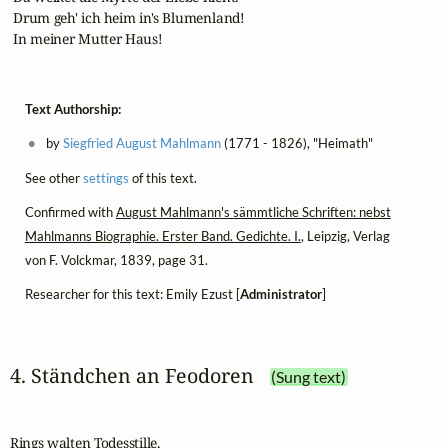
 Drum geh' ich heim in's Blumenland!

 In meiner Mutter Haus!
Text Authorship:
by
Siegfried August Mahlmann
(1771 - 1826), "Heimath"
See other
settings
of this text.
Confirmed with
August Mahlmann's sämmtliche Schriften: nebst
Mahlmanns Biographie. Erster Band. Gedichte. I.
, Leipzig, Verlag
von F. Volckmar, 1839, page 31.
Researcher for this text: Emily Ezust [
Administrator
]
4. Ständchen an Feodoren
(Sung text)
Rings walten Todesstille,
