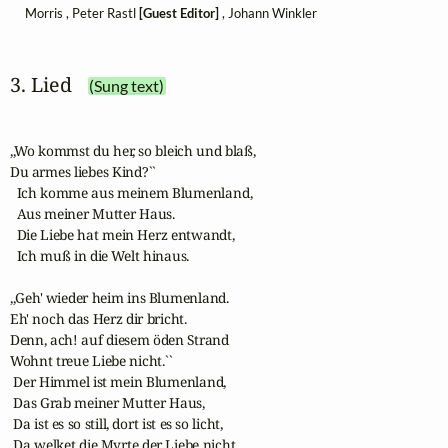
Morris , Peter Rastl
[Guest Editor]
, Johann Winkler
3. Lied
(Sung text)
,,Wo kommst du her, so bleich und blaß,

Du armes liebes Kind?``

  Ich komme aus meinem Blumenland,

  Aus meiner Mutter Haus.

  Die Liebe hat mein Herz entwandt,

  Ich muß in die Welt hinaus.

,,Geh' wieder heim ins Blumenland.

Eh' noch das Herz dir bricht.

Denn, ach! auf diesem öden Strand

Wohnt treue Liebe nicht.``

 Der Himmel ist mein Blumenland,

 Das Grab meiner Mutter Haus,

 Da ist es so still, dort ist es so licht,

 Da welket die Myrte der Liebe nicht.
