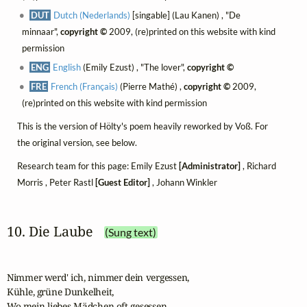
DUT
Dutch (Nederlands)
[singable] (Lau Kanen) , "De
minnaar",
copyright ©
2009, (re)printed on this website with kind
permission
ENG
English
(Emily Ezust) , "The lover",
copyright ©
FRE
French (Français)
(Pierre Mathé) ,
copyright ©
2009,
(re)printed on this website with kind permission
This is the version of Hölty's poem heavily reworked by Voß. For
the original version, see below.
Research team for this page: Emily Ezust
[Administrator]
, Richard
Morris , Peter Rastl
[Guest Editor]
, Johann Winkler
10. Die Laube
(Sung text)
Nimmer werd' ich, nimmer dein vergessen,

Kühle, grüne Dunkelheit,

Wo mein liebes Mädchen oft gesessen,
