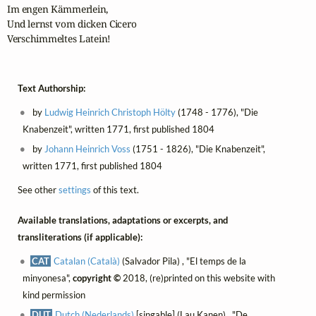
Im engen Kämmerlein,

Und lernst vom dicken Cicero

Verschimmeltes Latein!
Text Authorship:
by
Ludwig Heinrich Christoph Hölty
(1748 - 1776), "Die
Knabenzeit", written 1771, first published 1804
by
Johann Heinrich Voss
(1751 - 1826), "Die Knabenzeit",
written 1771, first published 1804
See other
settings
of this text.
Available translations, adaptations or excerpts, and
transliterations (if applicable):
CAT
Catalan (Català)
(Salvador Pila) , "El temps de la
minyonesa",
copyright ©
2018, (re)printed on this website with
kind permission
DUT
Dutch (Nederlands)
[singable] (Lau Kanen) , "De