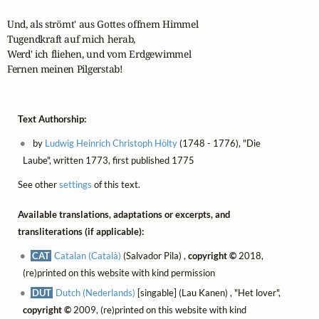
Und, als strömt' aus Gottes offnem Himmel

Tugendkraft auf mich herab,

Werd' ich fliehen, und vom Erdgewimmel

Fernen meinen Pilgerstab!
Text Authorship:
by
Ludwig Heinrich Christoph Hölty
(1748 - 1776), "Die
Laube", written 1773, first published 1775
See other
settings
of this text.
Available translations, adaptations or excerpts, and
transliterations (if applicable):
CAT
Catalan (Català)
(Salvador Pila) ,
copyright ©
2018,
(re)printed on this website with kind permission
DUT
Dutch (Nederlands)
[singable] (Lau Kanen) , "Het lover",
copyright ©
2009, (re)printed on this website with kind