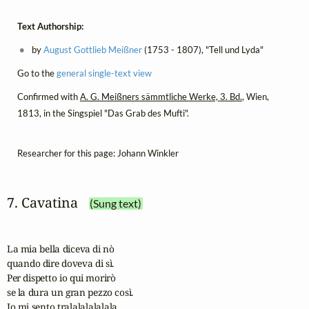
Text Authorship:
by
August Gottlieb Meißner
(1753 - 1807), "Tell und Lyda"
Go to the
general single-text view
Confirmed with
A. G. Meißners sämmtliche Werke, 3. Bd.
, Wien,
1813, in the Singspiel "Das Grab des Mufti".
Researcher for this page: Johann Winkler
7. Cavatina
(Sung text)
La mia bella diceva di nò

quando dire doveva di sì.

Per dispetto io qui morirò

se la dura un gran pezzo così.

Io mi sento tralalalalalala.
