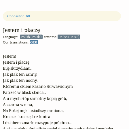
Choose for Diff
Jestem i płaczę
Language:
Polish (Polski)
after the
Polish (Polski)
Our translations:
GER
Jestem!

Jestem i płaczę

Biję skrzydłami,

Jak ptak ten ranny,

Jak ptak ten nocny,

Któremu okiem kazano skrwawionym

Patrzeć w blask słońca...

A u mych stóp samotny kopią grób,

A czarna wrona,

Na Bożej męki usiadłszy ramiona,

Kracze i kracze, bez końca

I dziobem zmarłe rozsypuje próchno...

A ci się wloką, świetlistą mgieł sierpniowych odziani powłoką,
