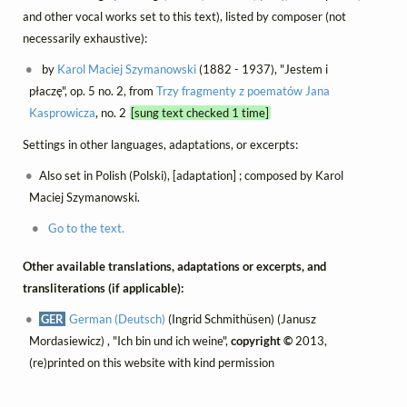
and other vocal works set to this text), listed by composer (not
necessarily exhaustive):
by
Karol Maciej Szymanowski
(1882 - 1937), "Jestem i
płaczę", op. 5 no. 2, from
Trzy fragmenty z poematów Jana
Kasprowicza
, no. 2
[sung text checked 1 time]
Settings in other languages, adaptations, or excerpts:
Also set in Polish (Polski), [adaptation] ; composed by Karol
Maciej Szymanowski.
Go to the text.
Other available translations, adaptations or excerpts, and
transliterations (if applicable):
GER
German (Deutsch)
(Ingrid Schmithüsen) (Janusz
Mordasiewicz) , "Ich bin und ich weine",
copyright ©
2013,
(re)printed on this website with kind permission