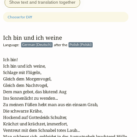
Show text and translation together
Choose for Diff
Ich bin und ich weine
Language:
German (Deutsch)
after the
Polish (Polski)
Ich bin!

Ich bin und ich weine,

Schlage mit Flügeln,

Gleich dem Morgenvogel,

Gleich dem Nachtvogel,

Dem man gebot, das blutend Aug

Ins Sonnenlicht zu wenden...

Zu meinen Füßen hebt man aus ein einsam Grab,

Die schwarze Krähe,

Hockend auf Gottesleids Schulter,

Krächzt und krächzet, immerfort,

Verstreut mit dem Schnabel totes Laub...

Man schleppt sich, gekleidet in des Augustnebels leuchtend Hülle,
