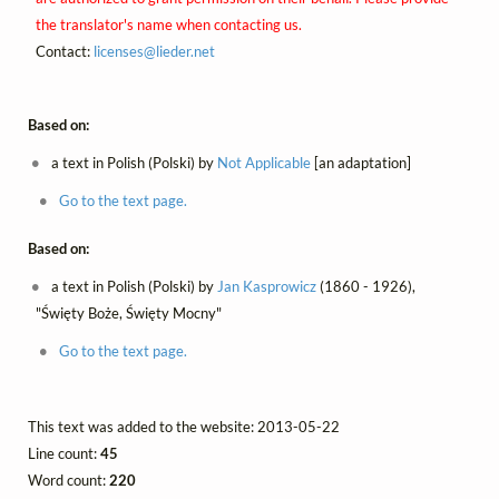
the translator's name when contacting us.
Contact:
licenses@
lieder.
net
Based on:
a text in Polish (Polski) by
Not Applicable
[an adaptation]
Go to the text page.
Based on:
a text in Polish (Polski) by
Jan Kasprowicz
(1860 - 1926),
"Święty Boże, Święty Mocny"
Go to the text page.
This text was added to the website: 2013-05-22
Line count:
45
Word count:
220