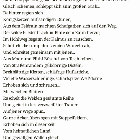
Gleich Schemen, schleppt sich zum großen Grab...

Dahinter regten sich

Königskerzen auf sandigen Dünen,

Aus dem Feldrain machten Schafgarben sich auf den Weg,

Der wilde Flieder brach in Blüte dem Zaun hervor,

Im Hohlweg begann der Kalmus zu rauschen,

Schüttelt' die sumpfdunstenden Wurzeln ab,

Und schreitet gemeinsam mit jenen...

Aus Moor und Pfuhl Büschel von Teichkolben,

Von Straßenrändern gelbdornige Disteln,

Breitblättrige Kletten, schläfrige Huflattiche,

Violette Wasserschierlinge, scharfspitze Weißdorne

Erhoben sich und schreiten...

Mit weichen Blättern

Raschelt die Weiden gesäumte Reihe

Und gleitet in leis verzweifelter Trauer

Auf jener Wege Spur...

Ganze Äcker, überzogen mit Stoppelfeldern,

Erhoben sich in dieser Zeit

Vom heimatlichen Land,

Und gewaltgen Wällen gleich
