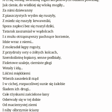
Jak cienie, do wielkiej się wloką mogiły...

Za nimi dziewanny

Z piaszczystych wydm się ruszyły,

Z miedz się ruszyły krwawniki,

Spoza zapłoci bez się ruszył dziki,

Tatarak zaszumiał w wądolcach

I z mułu otrząsnąwszy pachnące korzenie,

Idzie wraz z niemi...

Z mokradeł kępy rogoży,

Z przydroży osty o żółtych kolcach,

Szerokolistnę łopiany, senne podbiały,

Fioletowe szaleje, cierniste głogi

Wstały i idą...

Liśćmi miękkiemi

Wierzb zaszeleścił rząd

I w cichej, rozpaczliwej sunie się żałobie

Śladem ich drogi...

Całe rżyskami zaścielone łany

Oderwały się w tej dobie

Od macierzystej ziemi

I niby olbrzymie ściany
