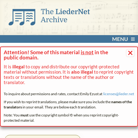
MENU
×
Attention! Some of this material
is not
in the
public domain.
It is
illegal
to copy and distribute our copyright-protected
material without permission. It is
also illegal
to reprint copyright
texts or translations without the name of the author or
translator.
To inquire about permissions and rates, contact Emily Ezust at
licenses@
lieder.
net
If you wish to reprint translations, please make sure you include the
names of the
translators
in your email. They are below each translation.
Note: You
must
use the copyright symbol © when you reprint copyright-
protected material.