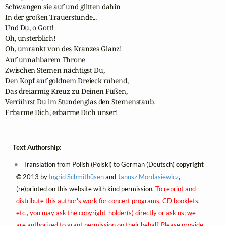
Schwangen sie auf und glitten dahin

In der großen Trauerstunde...

Und Du, o Gott!

Oh, unsterblich!

Oh, umrankt von des Kranzes Glanz!

Auf unnahbarem Throne

Zwischen Sternen nächtigst Du,

Den Kopf auf goldnem Dreieck ruhend,

Das dreiarmig Kreuz zu Deinen Füßen,

Verrührst Du im Stundenglas den Sternenstaub.

Erbarme Dich, erbarme Dich unser!
Text Authorship:
Translation from Polish (Polski) to German (Deutsch)
copyright
©
2013 by
Ingrid Schmithüsen
and
Janusz Mordasiewicz
,
(re)printed on this website with kind permission.
To reprint and
distribute this author's work for concert programs, CD booklets,
etc., you may ask the copyright-holder(s) directly or ask us; we
are authorized to grant permission on their behalf. Please provide