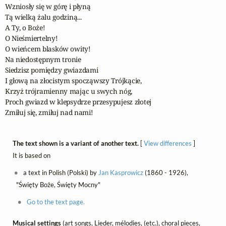
Wzniosły się w górę i płyną

Tą wielką żalu godziną...

A Ty, o Boże!

O Nieśmiertelny!

O wieńcem blasków owity!

Na niedostępnym tronie

Siedzisz pomiędzy gwiazdami

I głową na złocistym spocząwszy Trójkącie,

Krzyż trójramienny mając u swych nóg,

Proch gwiazd w klepsydrze przesypujesz złotej

Zmiłuj się, zmiłuj nad nami!
The text shown is a variant of another text.
[
View differences
]
It is based on
a text in Polish (Polski) by
Jan Kasprowicz
(1860 - 1926),
"Święty Boże, Święty Mocny"
Go to the text page.
Musical settings
(art songs, Lieder, mélodies, (etc.), choral pieces,