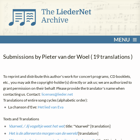
MENU
Submissions by Pieter van der Woel ( 19 translations )
To reprint and distribute this author's work for concert programs, CD booklets,
etc., you may ask the copyright-holder(s) directly or ask us; we are authorized to
grant permission on their behalf. Please provide the translator's name when
contacting us. Contact:
licenses@
lieder.
net
Translations of entire song cycles (alphabetic order):
La chanson d'Eve:
Het lied van Eva
Texts and Translations
Vaarwel, / Jij vogeltje weet het wel
; title: "Vaarwel" [translation]
Het is de allereerste morgen van de wereld
[translation]