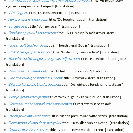
Wanneer je dan jouw ogen in de mijne onderdompelt
; title: "Als je dan jouw
ogen in de mijne onderdompelt" [translation]
Wat zingt ze
; title: "De eerste woorden" [translation]
April, en het is 's morgens
; title: "De boodschapper" [translation]
Vurige rozen
; title: "Vurige rozen" [translation]
Ik zal me op jouw hart verlaten
; title: "Ik zal me op jouw hart verlaten"
[translation]
Hoe straalt God vandaag
; title: "Hoe stralend God is" [translation]
Ook al zien je ogen haar niet
; title: "In de nimf, de waterlelie" [translation]
Het witte ochtendgloren zegt aan mijn droom
; title: "Het witte ochtendgloren"
[translation]
Waar is ze, het lieve kind
; title: "In het halfdonker nog" [translation]
Hoe eenvoudig en helder als u bent
; title: "Levend water" [translation]
Zij is mij kostbaar, Liefde, de band
; title: "De liefde, de band, is me kostbaar"
[translation]
Wek je, geur van mijn huid
; title: "Wek je, geur van mijn huid" [translation]
Helemaal, met haar jurk en haar bloemen
; title: "Letters in het zand"
[translation]
In een geur van witte rozen
; title: "In een parfum van witte rozen" [translation]
Deze avond, dwars door het geluk
; title: "Het vallen van de avond" [translation]
O dood, nevel van sterren
; title: "O dood, nevel van de sterren" [translation]