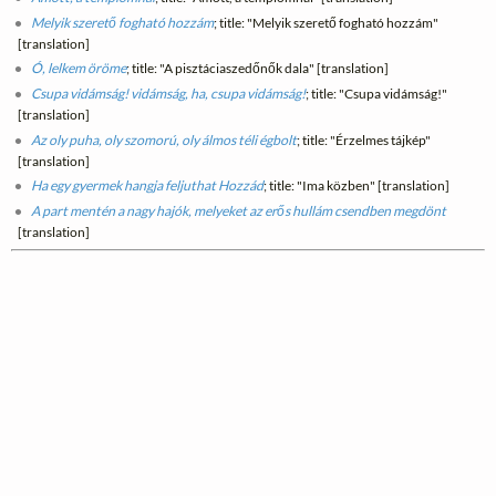
Melyik szerető fogható hozzám
; title: "Melyik szerető fogható hozzám"
[translation]
Ó, lelkem öröme
; title: "A pisztáciaszedőnők dala" [translation]
Csupa vidámság! vidámság, ha, csupa vidámság!
; title: "Csupa vidámság!"
[translation]
Az oly puha, oly szomorú, oly álmos téli égbolt
; title: "Érzelmes tájkép"
[translation]
Ha egy gyermek hangja feljuthat Hozzád
; title: "Ima közben" [translation]
A part mentén a nagy hajók, melyeket az erős hullám csendben megdönt
[translation]