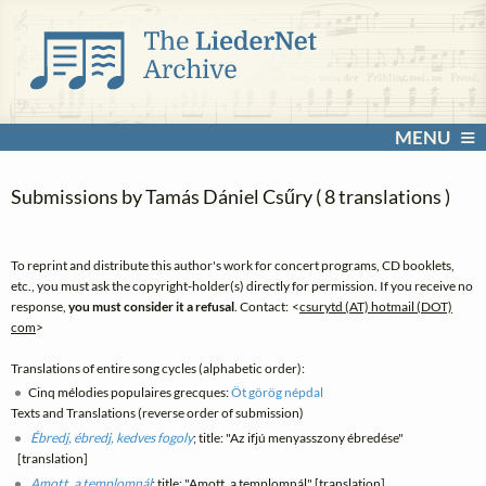
MENU
Submissions by Tamás Dániel Csűry ( 8 translations )
To reprint and distribute this author's work for concert programs, CD booklets,
etc., you must ask the copyright-holder(s) directly for permission. If you receive no
response,
you must consider it a refusal
. Contact: <
csurytd (AT) hotmail (DOT)
com
>
Translations of entire song cycles (alphabetic order):
Cinq mélodies populaires grecques:
Öt görög népdal
Texts and Translations (reverse order of submission)
Ébredj, ébredj, kedves fogoly
; title: "Az ifjú menyasszony ébredése"
[translation]
Amott, a templomnál
; title: "Amott, a templomnál" [translation]