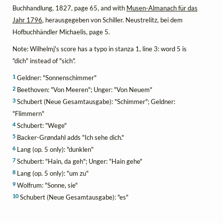
Buchhandlung, 1827, page 65, and with
Musen-Almanach für das
Jahr 1796
, herausgegeben von Schiller. Neustrelitz, bei dem
Hofbuchhändler Michaelis, page 5.
Note: Wilhelmj's score has a typo in stanza 1, line 3: word 5 is
"dich" instead of "sich".
1
Geldner: "Sonnenschimmer"
2
Beethoven: "Von Meeren"; Unger: "Von Neuem"
3
Schubert (Neue Gesamtausgabe): "Schimmer"; Geldner:
"Flimmern"
4
Schubert: "Wege"
5
Backer-Grøndahl adds "Ich sehe dich."
6
Lang (op. 5 only): "dunklen"
7
Schubert: "Hain, da geh"; Unger: "Hain gehe"
8
Lang (op. 5 only): "um zu"
9
Wolfrum: "Sonne, sie"
10
Schubert (Neue Gesamtausgabe): "es"