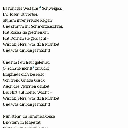
4
Es ruht die Welt [im]
 Schweigen, 

Ihr Tosen ist vorbei,

Stumm ihrer Freude Reigen

Und stumm ihr Schmerzenschrei.

Hat Rosen sie geschenket,

Hat Dornen sie gebracht --

Wirf ab, Herz, was dich kränket

Und was dir bange macht! 

Und hast du heut gefehlet, 

5
O [schaue nicht]
 zurück;

Empfinde dich beseelet 

Von freier Gnade Glück.

Auch des Verirrten denket 

Der Hirt auf hoher Wacht --

Wirf ab, Herz, was dich kranket 

Und was dir bange macht! 

Nun stehn im Himmelskreise

Die Stern' in Majestät;
