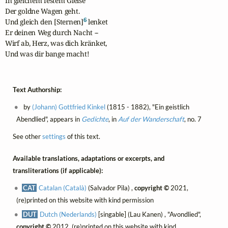
In gleichem festem Gleise

Der goldne Wagen geht.

6
Und gleich den [Sternen]
 lenket

Er deinen Weg durch Nacht --

Wirf ab, Herz, was dich kränket,

Und was dir bange macht!
Text Authorship:
by
(Johann) Gottfried Kinkel
(1815 - 1882), "Ein geistlich
Abendlied", appears in
Gedichte
, in
Auf der Wanderschaft
, no. 7
See other
settings
of this text.
Available translations, adaptations or excerpts, and
transliterations (if applicable):
CAT
Catalan (Català)
(Salvador Pila) ,
copyright ©
2021,
(re)printed on this website with kind permission
DUT
Dutch (Nederlands)
[singable] (Lau Kanen) , "Avondlied",
copyright ©
2012, (re)printed on this website with kind