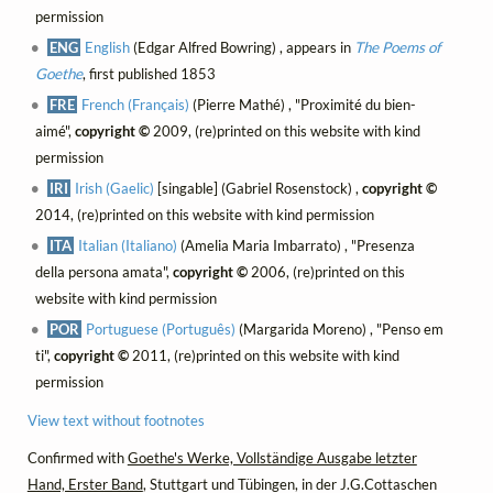
permission
ENG
English
(Edgar Alfred Bowring) , appears in
The Poems of
Goethe
, first published 1853
FRE
French (Français)
(Pierre Mathé) , "Proximité du bien-
aimé",
copyright ©
2009, (re)printed on this website with kind
permission
IRI
Irish (Gaelic)
[singable] (Gabriel Rosenstock) ,
copyright ©
2014, (re)printed on this website with kind permission
ITA
Italian (Italiano)
(Amelia Maria Imbarrato) , "Presenza
della persona amata",
copyright ©
2006, (re)printed on this
website with kind permission
POR
Portuguese (Português)
(Margarida Moreno) , "Penso em
ti",
copyright ©
2011, (re)printed on this website with kind
permission
View text without footnotes
Confirmed with
Goethe's Werke, Vollständige Ausgabe letzter
Hand, Erster Band
, Stuttgart und Tübingen, in der J.G.Cottaschen