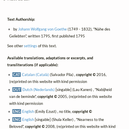
Text Authorship:
by
Johann Wolfgang von Goethe
(1749 - 1832), "Nähe des
Geliebten", written 1795, first published 1795
See other
settings
of this text.
Available translations, adaptations or excerpts, and
transliterations (if applicable):
CAT
Catalan (Català)
(Salvador Pila) ,
copyright ©
2016,
(re)printed on this website with kind permission
DUT
Dutch (Nederlands)
[singable] (Lau Kanen) , "Nabijheid
van de beminde",
copyright ©
2005, (re)printed on this website
with kind permission
ENG
English
(Emily Ezust) , no title,
copyright ©
ENG
English
[singable] (Shula Keller) , "Nearness to the
Beloved",
copyright ©
2008, (re)printed on this website with kind