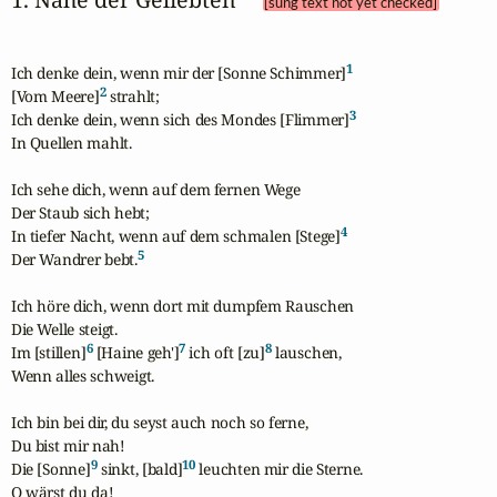
[sung text not yet checked]
1
Ich denke dein, wenn mir der [Sonne Schimmer]
2
[Vom Meere]
 strahlt;

3
Ich denke dein, wenn sich des Mondes [Flimmer]
In Quellen mahlt.

Ich sehe dich, wenn auf dem fernen Wege

Der Staub sich hebt;

4
In tiefer Nacht, wenn auf dem schmalen [Stege]
5
Der Wandrer bebt.
Ich höre dich, wenn dort mit dumpfem Rauschen

Die Welle steigt.

6
7
8
Im [stillen]
 [Haine geh']
 ich oft [zu]
 lauschen,

Wenn alles schweigt.

Ich bin bei dir, du seyst auch noch so ferne,

Du bist mir nah!

9
10
Die [Sonne]
 sinkt, [bald]
 leuchten mir die Sterne.

O wärst du da!