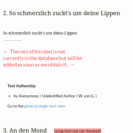
2. So schmerzlich zuckt's um deine Lippen
So schmerzlich zuckt's um deine Lippen

 . . . . . . . . . .

— The rest of this text is not
currently in the database but will be
added as soon as we obtain it. —
Text Authorship:
by Anonymous / Unidentified Author ( W. von G. )
Go to the
general single-text view
3. An den Mond 
[sung text not yet checked]