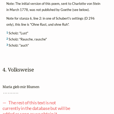
Note: The initial version of this poem, sent to Charlotte von Stein
in March 1778, was not published by Goethe (see below).
Note for stanza 6, line 2: in one of Schubert's settings (D 296
only), this line is "Ohne Rast, und ohne Ruh".
1
Scholz: "Lust"
2
Scholz: "Rausche, rausche"
3
Scholz: "auch"
4. Volksweise
Maria gieb mir Blumen

 . . . . . . . . . .

— The rest of this text is not
currently in the database but will be
added as soon as we obtain it. —