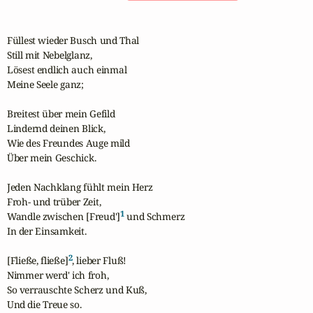
Füllest wieder Busch und Thal

Still mit Nebelglanz,

Lösest endlich auch einmal

Meine Seele ganz;

Breitest über mein Gefild

Lindernd deinen Blick,

Wie des Freundes Auge mild

Über mein Geschick.

Jeden Nachklang fühlt mein Herz

Froh- und trüber Zeit,

1
Wandle zwischen [Freud']
 und Schmerz

In der Einsamkeit.

2
[Fließe, fließe]
, lieber Fluß!

Nimmer werd' ich froh,

So verrauschte Scherz und Kuß,

Und die Treue so.
