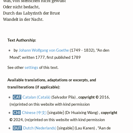
Was, von Menschen nicht gewußt

Oder nicht bedacht,

Durch das Labyrinth der Brust

Wandelt in der Nacht.
Text Authorship:
by
Johann Wolfgang von Goethe
(1749 - 1832), "An den
Mond", written 1777, first published 1789
See other
settings
of this text.
Available translations, adaptations or excerpts, and
transliterations (if applicable):
CAT
Catalan (Català)
(Salvador Pila) ,
copyright ©
2016,
(re)printed on this website with kind permission
CHI
Chinese (中文)
[singable] (Dr Huaixing Wang) ,
copyright
©
2024, (re)printed on this website with kind permission
DUT
Dutch (Nederlands)
[singable] (Lau Kanen) , "Aan de