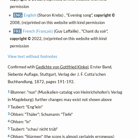
permission
ENG
English
(Sharon Krebs) , "Evening song",
copyright ©
2008, (re)printed on this website with kind permission
FRE
French (Français)
(Guy Laffaille) , "Chant du soir",
copyright ©
2022, (re)printed on this website with kind
permission
View text without footnotes
Confirmed wtih
Gedichte von Gottfried Kinkel
, Erster Band,
Siebente Auflage, Stuttgart, Verlag der J. F. Cotta'schen
Buchhandlung, 1872, pages 191-192.
1
Blumner: "nun" (Musikalien-catalog von Heinrichshofen's Verlag
in Magdeburg); further changes may exist not shown above
2
Taubert: "Eng'lein"
3
Ohlsen: "Thäler"; Schumann: "Tiefe"
4
Ohlsen: "in"
5
Taubert: "schau' nicht trüb"
6
Ohlsen: "Stürmen" (the score is almost certainly erroneous)