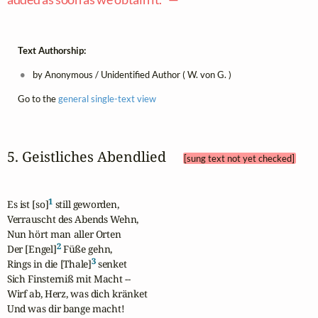
Text Authorship:
by Anonymous / Unidentified Author ( W. von G. )
Go to the
general single-text view
5. Geistliches Abendlied 
[sung text not yet checked]
1
Es ist [so]
 still geworden,

Verrauscht des Abends Wehn,

Nun hört man aller Orten

2
Der [Engel]
 Füße gehn,

3
Rings in die [Thale]
 senket

Sich Finsterniß mit Macht --

Wirf ab, Herz, was dich kränket

Und was dir bange macht!
