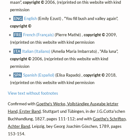
maan",
copyright ©
2006, (re)printed on this website with kind
permission
ENG
English
(Emily Ezust) , "You fill bush and valley again",
copyright ©
FRE
French (Français)
(Pierre Mathé) ,
copyright ©
2009,
(re)printed on this website with kind permission
ITA
Italian (Italiano)
(Amelia Maria Imbarrato) , "Alla luna",
copyright ©
2006, (re)printed on this website with kind
permission
SPA
Spanish (Español)
(Elisa Rapado) ,
copyright ©
2018,
(re)printed on this website with kind permission
View text without footnotes
Confirmed with
Goethe's Werke, Vollständige Ausgabe letzter
Hand, Erster Band
, Stuttgart und Tübingen, in der J.G.Cotta'schen
Buchhandlung, 1827, pages 111-112; and with
Goethe's Schriften,
Achter Band
, Leipzig, bey Georg Joachim Göschen, 1789, pages
153-154.