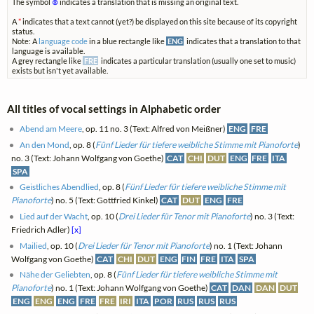
The symbol
⊗
indicates a translation that is missing an original text.
A
*
indicates that a text cannot (yet?) be displayed on this site because of its copyright
status.
Note: A
language code
in a blue rectangle like
ENG
indicates that a translation to that
language is available.
A grey rectangle like
FRE
indicates a particular translation (usually one set to music)
exists but isn't yet available.
All titles of vocal settings in Alphabetic order
Abend am Meere
, op. 11 no. 3 (Text: Alfred von Meißner)
ENG
FRE
An den Mond
, op. 8 (
Fünf Lieder für tiefere weibliche Stimme mit Pianoforte
)
no. 3 (Text: Johann Wolfgang von Goethe)
CAT
CHI
DUT
ENG
FRE
ITA
SPA
Geistliches Abendlied
, op. 8 (
Fünf Lieder für tiefere weibliche Stimme mit
Pianoforte
) no. 5 (Text: Gottfried Kinkel)
CAT
DUT
ENG
FRE
Lied auf der Wacht
, op. 10 (
Drei Lieder für Tenor mit Pianoforte
) no. 3 (Text:
Friedrich Adler)
[x]
Mailied
, op. 10 (
Drei Lieder für Tenor mit Pianoforte
) no. 1 (Text: Johann
Wolfgang von Goethe)
CAT
CHI
DUT
ENG
FIN
FRE
ITA
SPA
Nähe der Geliebten
, op. 8 (
Fünf Lieder für tiefere weibliche Stimme mit
Pianoforte
) no. 1 (Text: Johann Wolfgang von Goethe)
CAT
DAN
DAN
DUT
ENG
ENG
ENG
FRE
FRE
IRI
ITA
POR
RUS
RUS
RUS