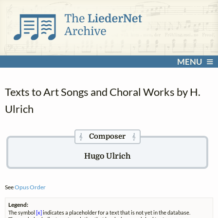
MENU
Texts to Art Songs and Choral Works by H.
Ulrich
Composer
𝄞
𝄞
Hugo Ulrich
See
Opus Order
Legend:
The symbol
[x]
indicates a placeholder for a text that is not yet in the database.