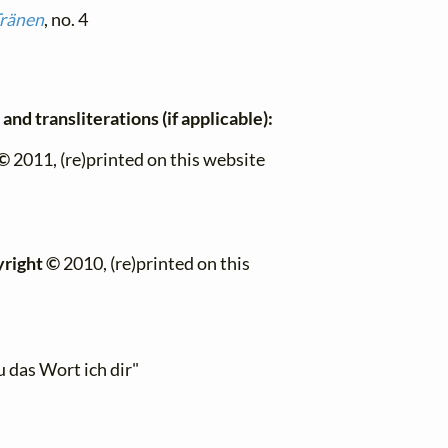
ränen
, no. 4
and transliterations (if applicable):
 ©
2011, (re)printed on this website
right ©
2010, (re)printed on this
u das Wort ich dir"