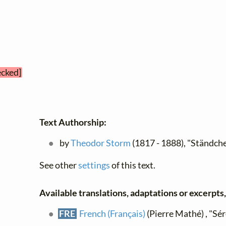
ecked]
Text Authorship:
by
Theodor Storm
(1817 - 1888), "Ständch
See other
settings
of this text.
Available translations, adaptations or excerpts, 
FRE
French (Français)
(Pierre Mathé) , "Sé