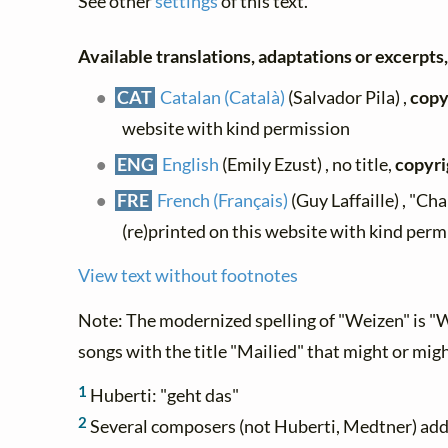
See other
settings
of this text.
Available translations, adaptations or excerpts, 
CAT
Catalan (Català)
(Salvador Pila) ,
copy
website with kind permission
ENG
English
(Emily Ezust) , no title,
copyri
FRE
French (Français)
(Guy Laffaille) , "Ch
(re)printed on this website with kind perm
View text without footnotes
Note: The modernized spelling of "Weizen" is "W
songs with the title "Mailied" that might or migh
1
Huberti: "geht das"
2
Several composers (not Huberti, Medtner) add: 