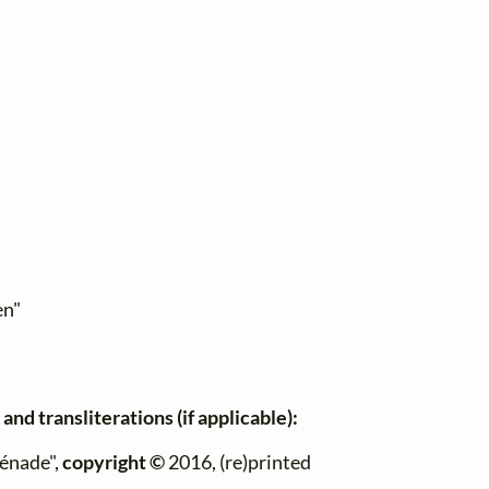
en"
and transliterations (if applicable):
rénade",
copyright ©
2016, (re)printed