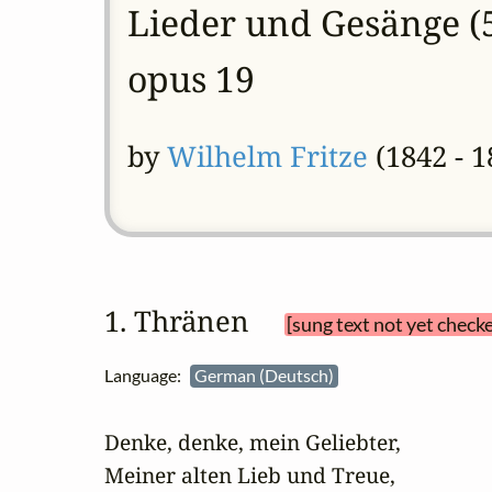
Lieder und Gesänge (5
opus 19
by
Wilhelm Fritze
(1842 - 1
1. Thränen 
[sung text not yet check
Language:
German (Deutsch)
Denke, denke, mein Geliebter, 

Meiner alten Lieb und Treue,
