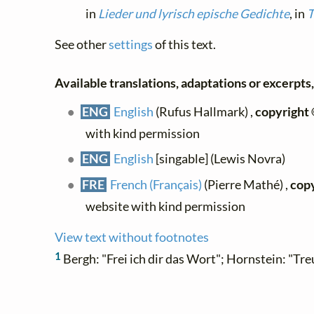
in
Lieder und lyrisch epische Gedichte
, in
T
See other
settings
of this text.
Available translations, adaptations or excerpts, 
ENG
English
(Rufus Hallmark) ,
copyright
with kind permission
ENG
English
[singable] (Lewis Novra)
FRE
French (Français)
(Pierre Mathé) ,
copy
website with kind permission
View text without footnotes
1
Bergh: "Frei ich dir das Wort"; Hornstein: "Tre