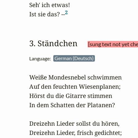
Seh' ich etwas!

2
Ist sie das? --
3. Ständchen 
[sung text not yet ch
Language:
German (Deutsch)
Weiße Mondesnebel schwimmen

Auf den feuchten Wiesenplanen;

Hörst du die Gitarre stimmen

In dem Schatten der Platanen?

Dreizehn Lieder sollst du hören,

Dreizehn Lieder, frisch gedichtet;
