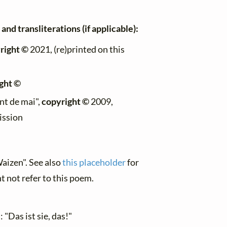
and transliterations (if applicable):
right ©
2021, (re)printed on this
ght ©
ant de mai",
copyright ©
2009,
ission
aizen". See also
this placeholder
for
t not refer to this poem.
"Das ist sie, das!"