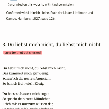
(re)printed on this website with kind permission
Confirmed with Heinrich Heine,
Buch der Lieder
, Hoffmann und
Campe, Hamburg, 1827, page 126.
3. Du liebst mich nicht, du liebst mich nicht 
[sung text not yet checked]
Du liebst mich nicht, du liebst mich nicht,

Das kümmert mich gar wenig;

Schau' ich dir nur ins Angesicht,

So bin ich froh wie'n König.

Du hassest, hassest mich sogar,

So spricht dein rotes Mündchen;

Reich mir es nur zum Küssen dar,

So tröst' ich mich, mein Kindchen.