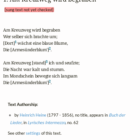
[sung text not yet checked]
Am Kreuzweg wird begraben

Wer selber sich brachte um;

1
[Dort]
 wächst eine blaue Blume,

2
Die [Armesünderblum']
.

3
Am Kreuzweg [stand]
 ich und seufzte;

Die Nacht war kalt und stumm.

Im Mondschein bewegte sich langsam

2
Die [Armesünderblum']
.
Text Authorship:
by
Heinrich Heine
(1797 - 1856), no title, appears in
Buch der
Lieder
, in
Lyrisches Intermezzo
, no. 62
See other
settings
of this text.