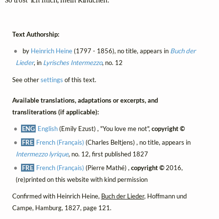
Text Authorship:
by
Heinrich Heine
(1797 - 1856), no title, appears in
Buch der
Lieder
, in
Lyrisches Intermezzo
, no. 12
See other
settings
of this text.
Available translations, adaptations or excerpts, and
transliterations (if applicable):
ENG
English
(Emily Ezust) , "You love me not",
copyright ©
FRE
French (Français)
(Charles Beltjens) , no title, appears in
Intermezzo lyrique
, no. 12, first published 1827
FRE
French (Français)
(Pierre Mathé) ,
copyright ©
2016,
(re)printed on this website with kind permission
Confirmed with Heinrich Heine,
Buch der Lieder
, Hoffmann und
Campe, Hamburg, 1827, page 121.