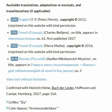
Available translations, adaptations or excerpts, and
transliterations (if applicable):
ENG
English
(T. P. (Peter) Perrin) ,
copyright ©
2012,
(re)printed on this website with kind permission
FRE
French (Français)
(Charles Beltjens) , no title, appears in
Intermezzo lyrique
, no. 62, first published 1827
FRE
French (Français)
(Pierre Mathé) ,
copyright ©
2016,
(re)printed on this website with kind permission
RUS
Russian (Русский)
(Apollon Nikolayevich Maykov) , no
title, appears in
Роман в пяти стихотворениях = Roman v
pjati stikhotvorenijakh (A novel in five poems)
, no. 5
View text without footnotes
Confirmed with Heinrich Heine,
Buch der Lieder
, Hoffmann und
Campe, Hamburg, 1827, page 166.
1
Griffes: "Da"
2
Cahn-Speyer: "Armensünderblum' "