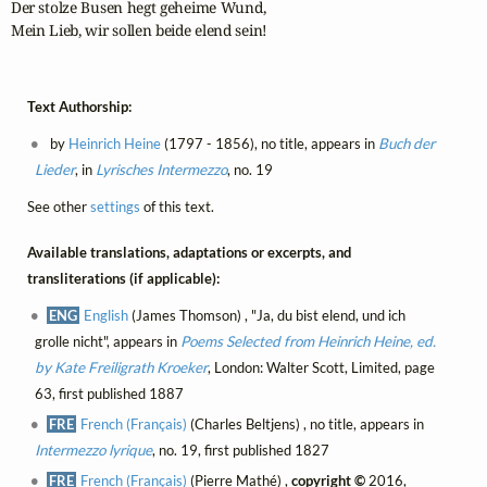
Der stolze Busen hegt geheime Wund,

Mein Lieb, wir sollen beide elend sein!
Text Authorship:
by
Heinrich Heine
(1797 - 1856), no title, appears in
Buch der
Lieder
, in
Lyrisches Intermezzo
, no. 19
See other
settings
of this text.
Available translations, adaptations or excerpts, and
transliterations (if applicable):
ENG
English
(James Thomson) , "Ja, du bist elend, und ich
grolle nicht", appears in
Poems Selected from Heinrich Heine, ed.
by Kate Freiligrath Kroeker
, London: Walter Scott, Limited, page
63, first published 1887
FRE
French (Français)
(Charles Beltjens) , no title, appears in
Intermezzo lyrique
, no. 19, first published 1827
FRE
French (Français)
(Pierre Mathé) ,
copyright ©
2016,