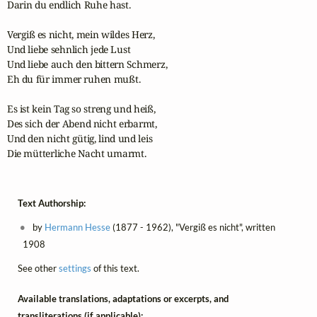
Darin du endlich Ruhe hast.

Vergiß es nicht, mein wildes Herz,

Und liebe sehnlich jede Lust

Und liebe auch den bittern Schmerz,

Eh du für immer ruhen mußt.

Es ist kein Tag so streng und heiß,

Des sich der Abend nicht erbarmt,

Und den nicht gütig, lind und leis

Die mütterliche Nacht umarmt.
Text Authorship:
by
Hermann Hesse
(1877 - 1962), "Vergiß es nicht", written
1908
See other
settings
of this text.
Available translations, adaptations or excerpts, and
transliterations (if applicable):