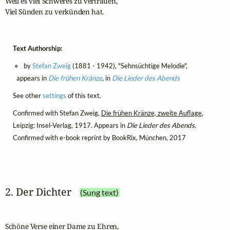
Weil es viel Schweres zu vertrauen, 

Viel Sünden zu verkünden hat. 
Text Authorship:
by
Stefan Zweig
(1881 - 1942), "Sehnsüchtige Melodie",
appears in
Die frühen Kränze
, in
Die Lieder des Abends
See other
settings
of this text.
Confirmed with Stefan Zweig,
Die frühen Kränze, zweite Auflage
,
Leipzig: Insel-Verlag, 1917. Appears in
Die Lieder des Abends
.
Confirmed with e-book reprint by BookRix, München, 2017
2. Der Dichter
(Sung text)
Schöne Verse einer Dame zu Ehren,
