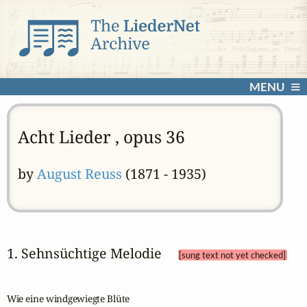
MENU
Acht Lieder , opus 36
by
August Reuss
(1871 - 1935)
1. Sehnsüchtige Melodie 
[sung text not yet checked]
Wie eine windgewiegte Blüte 
