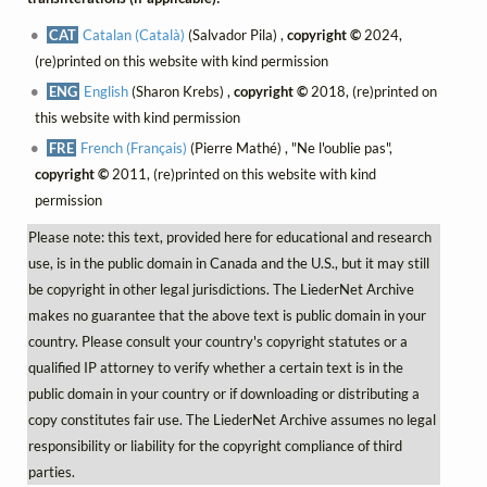
CAT
Catalan (Català)
(Salvador Pila) ,
copyright ©
2024,
(re)printed on this website with kind permission
ENG
English
(Sharon Krebs) ,
copyright ©
2018, (re)printed on
this website with kind permission
FRE
French (Français)
(Pierre Mathé) , "Ne l'oublie pas",
copyright ©
2011, (re)printed on this website with kind
permission
Please note: this text, provided here for educational and research
use, is in the public domain in Canada and the U.S., but it may still
be copyright in other legal jurisdictions. The LiederNet Archive
makes no guarantee that the above text is public domain in your
country. Please consult your country's copyright statutes or a
qualified IP attorney to verify whether a certain text is in the
public domain in your country or if downloading or distributing a
copy constitutes fair use. The LiederNet Archive assumes no legal
responsibility or liability for the copyright compliance of third
parties.