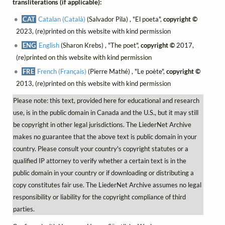
transliterations (if applicable):
CAT
Catalan (Català)
(Salvador Pila) , "El poeta",
copyright ©
2023, (re)printed on this website with kind permission
ENG
English
(Sharon Krebs) , "The poet",
copyright ©
2017,
(re)printed on this website with kind permission
FRE
French (Français)
(Pierre Mathé) , "Le poète",
copyright ©
2013, (re)printed on this website with kind permission
Please note: this text, provided here for educational and research
use, is in the public domain in Canada and the U.S., but it may still
be copyright in other legal jurisdictions. The LiederNet Archive
makes no guarantee that the above text is public domain in your
country. Please consult your country's copyright statutes or a
qualified IP attorney to verify whether a certain text is in the
public domain in your country or if downloading or distributing a
copy constitutes fair use. The LiederNet Archive assumes no legal
responsibility or liability for the copyright compliance of third
parties.