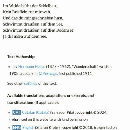
Im Walde blüht der Seidelbast,

Kein Brieflein tut mir weh,

Und das du mir geschrieben hast,

Schwimmt draußen auf dem See, 

Schwimmt draußen auf dem Bodensee, 

Ja draußen auf dem See.
Text Authorship:
by
Hermann Hesse
(1877 - 1962), "Wanderschaft", written
1908, appears in
Unterwegs
, first published 1911
See other
settings
of this text.
Available translations, adaptations or excerpts, and
transliterations (if applicable):
CAT
Catalan (Català)
(Salvador Pila) ,
copyright ©
2024,
(re)printed on this website with kind permission
ENG
English
(Sharon Krebs) ,
copyright ©
2018, (re)printed on