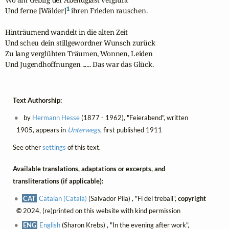
1
Und ferne [Wälder]
 ihren Frieden rauschen.

Hinträumend wandelt in die alten Zeit

Und scheu dein stillgewordner Wunsch zurück

Zu lang verglühten Träumen, Wonnen, Leiden

Und Jugendhoffnungen ...... Das war das Glück.
Text Authorship:
by
Hermann Hesse
(1877 - 1962), "Feierabend", written
1905, appears in
Unterwegs
, first published 1911
See other
settings
of this text.
Available translations, adaptations or excerpts, and
transliterations (if applicable):
CAT
Catalan (Català)
(Salvador Pila) , "Fi del treball",
copyright
©
2024, (re)printed on this website with kind permission
ENG
English
(Sharon Krebs) , "In the evening after work",