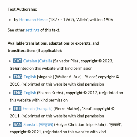
Text Authorship:
by
Hermann Hesse
(1877 - 1962), "Allein", written 1906
See other
settings
of this text.
Available translations, adaptations or excerpts, and
transliterations (if applicable):
CAT
Catalan (Català)
(Salvador Pila) ,
copyright ©
2023,
(re)printed on this website with kind permission
ENG
English
[singable] (Walter A. Aue) , "Alone",
copyright ©
2010, (re)printed on this website with kind permission
ENG
English
(Sharon Krebs) ,
copyright ©
2017, (re)printed on
this website with kind permission
FRE
French (Français)
(Pierre Mathé) , "Seul",
copyright ©
2011, (re)printed on this website with kind permission
SAN
Sanskrit (संस्कृतम्)
(Holger Christian Teipel-Jahr) , "एकाकी",
copyright ©
2021, (re)printed on this website with kind