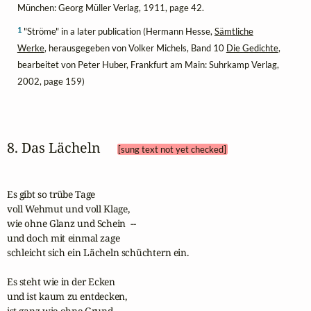
München: Georg Müller Verlag, 1911, page 42.
1
"Ströme" in a later publication (Hermann Hesse,
Sämtliche
Werke
, herausgegeben von Volker Michels, Band 10
Die Gedichte
,
bearbeitet von Peter Huber, Frankfurt am Main: Suhrkamp Verlag,
2002, page 159)
8. Das Lächeln 
[sung text not yet checked]
Es gibt so trübe Tage 

voll Wehmut und voll Klage, 

wie ohne Glanz und Schein  --  

und doch mit einmal zage 

schleicht sich ein Lächeln schüchtern ein.  

Es steht wie in der Ecken 

und ist kaum zu entdecken, 

ist ganz wie ohne Grund  --  
