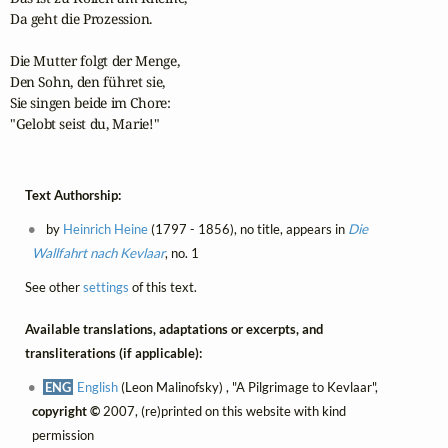
Da geht die Prozession.

Die Mutter folgt der Menge,

Den Sohn, den führet sie,

Sie singen beide im Chore:

"Gelobt seist du, Marie!"
Text Authorship:
by
Heinrich Heine
(1797 - 1856), no title, appears in
Die
Wallfahrt nach Kevlaar
, no. 1
See other
settings
of this text.
Available translations, adaptations or excerpts, and
transliterations (if applicable):
ENG
English
(Leon Malinofsky) , "A Pilgrimage to Kevlaar",
copyright ©
2007, (re)printed on this website with kind
permission