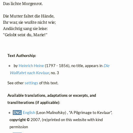
Das lichte Morgenrot.

Die Mutter faltet die Hände,

Ihr war, sie wußte nicht wie;

Andächtig sang sie leise:

"Gelobt seist du, Marie!"
Text Authorship:
by
Heinrich Heine
(1797 - 1856), no title, appears in
Die
Wallfahrt nach Kevlaar
, no. 3
See other
settings
of this text.
Available translations, adaptations or excerpts, and
transliterations (if applicable):
ENG
English
(Leon Malinofsky) , "A Pilgrimage to Kevlaar",
copyright ©
2007, (re)printed on this website with kind
permission