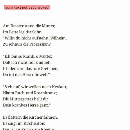
[sung text not yet checked]
Am Fenster stand die Mutter,

Im Bette lag der Sohn.

"Willst du nicht aufstehn, Wilhelm,

Zu schaun die Prozession?"

"Ich bin so krank, o Mutter,

Daß ich nicht hör und seh;

Ich denk an das tote Gretchen,

Da tut das Herz mir weh." -

"Steh auf, wir wollen nach Kevlaar,

Nimm Buch und Rosenkranz;

Die Muttergottes heilt dir

Dein krankes Herze ganz."

Es flattern die Kirchenfahnen,

Es singt im Kirchenton;

Das ist zu Köllen am Rheine,
