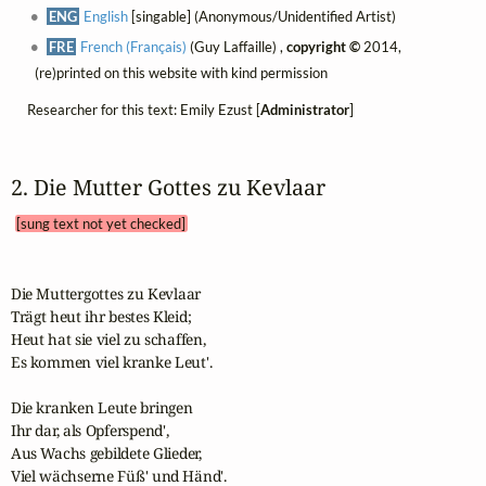
ENG
English
[singable] (Anonymous/Unidentified Artist)
FRE
French (Français)
(Guy Laffaille) ,
copyright ©
2014,
(re)printed on this website with kind permission
Researcher for this text: Emily Ezust [
Administrator
]
2. Die Mutter Gottes zu Kevlaar 
[sung text not yet checked]
Die Muttergottes zu Kevlaar

Trägt heut ihr bestes Kleid;

Heut hat sie viel zu schaffen,

Es kommen viel kranke Leut'.

Die kranken Leute bringen

Ihr dar, als Opferspend',

Aus Wachs gebildete Glieder,

Viel wächserne Füß' und Händ'.
