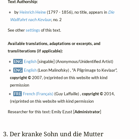
Text Authorship:
by
Heinrich Heine
(1797 - 1856), no title, appears in
Die
Wallfahrt nach Kevlaar
, no. 2
See other
settings
of this text.
Available translations, adaptations or excerpts, and
transliterations (if applicable):
ENG
English
[singable] (Anonymous/Unidentified Artist)
ENG
English
(Leon Malinofsky) , "A Pilgrimage to Kevlaar",
copyright ©
2007, (re)printed on this website with kind
permission
FRE
French (Français)
(Guy Laffaille) ,
copyright ©
2014,
(re)printed on this website with kind permission
Researcher for this text: Emily Ezust [
Administrator
]
3. Der kranke Sohn und die Mutter 