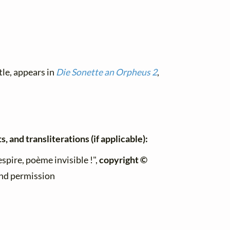
tle, appears in
Die Sonette an Orpheus 2
,
, and transliterations (if applicable):
espire, poème invisible !",
copyright ©
ind permission