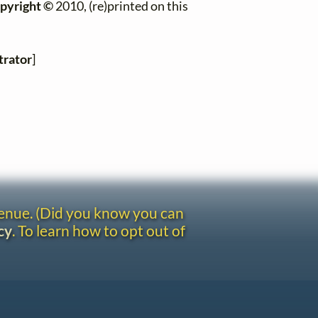
pyright ©
2010, (re)printed on this
trator
]
venue. (Did you know you can
cy
. To learn how to opt out of