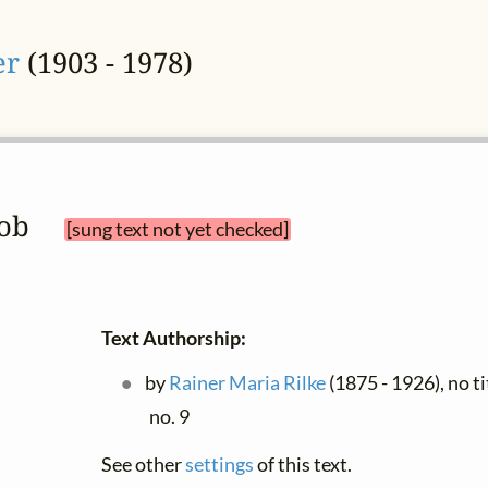
er
(1903 - 1978)
 hob 
[sung text not yet checked]
Text Authorship:
by
Rainer Maria Rilke
(1875 - 1926), no ti
no. 9
See other
settings
of this text.