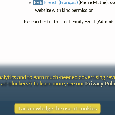
FRE
French (Français)
(Pierre Mathé) ,
co
website with kind permission
Researcher for this text: Emily Ezust [
Adminis
analytics and to earn much-needed advertising re
 ad-blockers?) To learn more, see our
Privacy Poli
I acknowledge the use of cookies
Contact
Copyright