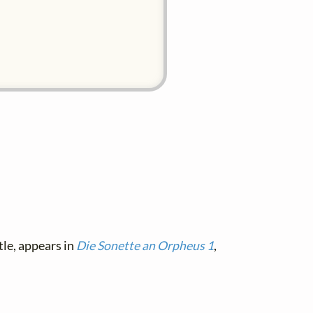
tle, appears in
Die Sonette an Orpheus 1
,