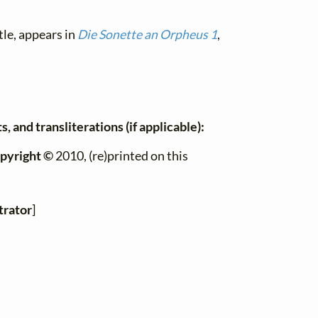
tle, appears in
Die Sonette an Orpheus 1
,
, and transliterations (if applicable):
pyright ©
2010, (re)printed on this
trator
]