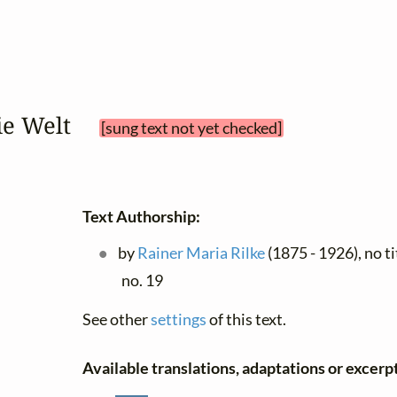
die Welt 
[sung text not yet checked]
Text Authorship:
by
Rainer Maria Rilke
(1875 - 1926), no ti
no. 19
See other
settings
of this text.
Available translations, adaptations or excerpts