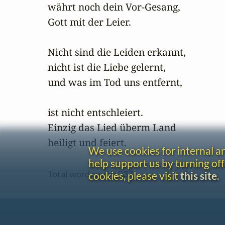
währt noch dein Vor-Gesang,

Gott mit der Leier.

Nicht sind die Leiden erkannt,

nicht ist die Liebe gelernt,

und was im Tod uns entfernt,

ist nicht entschleiert.

Einzig das Lied überm Land

heiligt und feiert.
We use cookies for internal 
help support us by turning off
Total word count:
237
cookies, please visit
this site
.