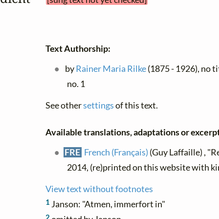
Text Authorship:
by
Rainer Maria Rilke
(1875 - 1926), no ti
no. 1
See other
settings
of this text.
Available translations, adaptations or excerpts
FRE
French (Français)
(Guy Laffaille) , "R
2014, (re)printed on this website with k
View text without footnotes
1
Janson: "Atmen, immerfort in"
2