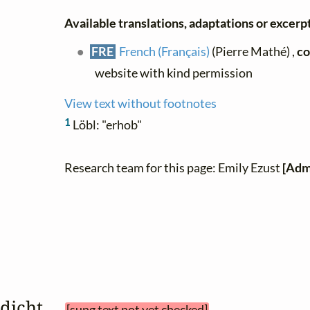
Available translations, adaptations or excerpts
FRE
French (Français)
(Pierre Mathé) ,
co
website with kind permission
View text without footnotes
1
Löbl: "erhob"
Research team for this page: Emily Ezust
[Adm
edicht 
[sung text not yet checked]