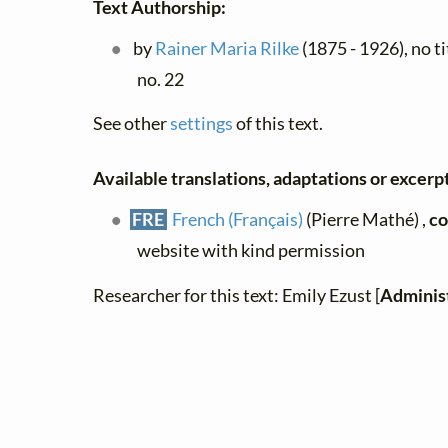
Text Authorship:
by
Rainer Maria Rilke
(1875 - 1926), no ti
no. 22
See other
settings
of this text.
Available translations, adaptations or excerpts
FRE
French (Français)
(Pierre Mathé) ,
co
website with kind permission
Researcher for this text: Emily Ezust [
Adminis