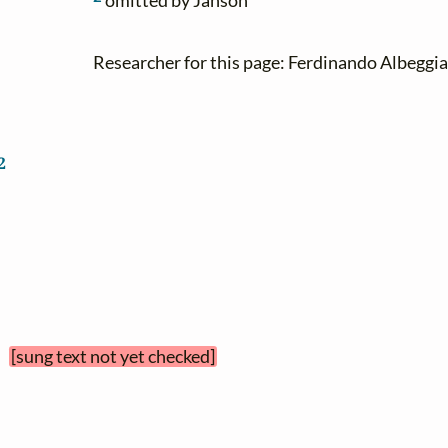
omitted by Janson
Researcher for this page: Ferdinando Albeggia
2
 
[sung text not yet checked]