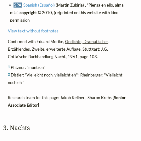
SPA
Spanish (Español)
(Martin Zubiria) , "Piensa en ello, alma
mía",
copyright ©
2010, (re)printed on this website with kind
permission
View text without footnotes
Confirmed with Eduard Mörike,
Gedichte, Dramatisches,
Erzählendes
, Zweite, erweiterte Auflage, Stuttgart: J.G.
Cotta'sche Buchhandlung Nachf., 1961, page 103.
1
Pfitzner: "muntren"
2
Distler: "Vielleicht noch, vielleicht eh'"; Rheinberger: "Vielleicht
noch eh'"
Research team for this page: Jakob Kellner , Sharon Krebs
[Senior
Associate Editor]
3. Nachts