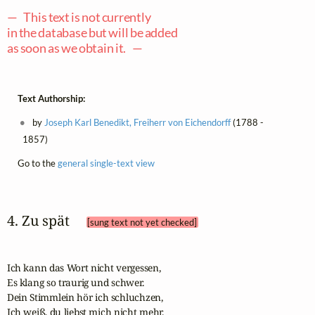
— This text is not currently
in the database but will be added
as soon as we obtain it. —
Text Authorship:
by
Joseph Karl Benedikt, Freiherr von Eichendorff
(1788 -
1857)
Go to the
general single-text view
4. Zu spät 
[sung text not yet checked]
Ich kann das Wort nicht vergessen,

Es klang so traurig und schwer.

Dein Stimmlein hör ich schluchzen,

Ich weiß, du liebst mich nicht mehr.
