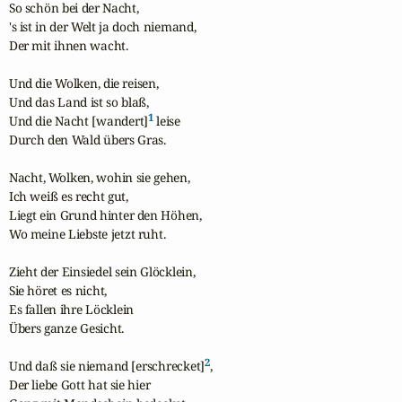
So schön bei der Nacht,

's ist in der Welt ja doch niemand,

Der mit ihnen wacht.

Und die Wolken, die reisen,

Und das Land ist so blaß,

1
Und die Nacht [wandert]
 leise

Durch den Wald übers Gras.

Nacht, Wolken, wohin sie gehen,

Ich weiß es recht gut,

Liegt ein Grund hinter den Höhen,

Wo meine Liebste jetzt ruht.

Zieht der Einsiedel sein Glöcklein,

Sie höret es nicht,

Es fallen ihre Löcklein

Übers ganze Gesicht.

2
Und daß sie niemand [erschrecket]
,

Der liebe Gott hat sie hier
