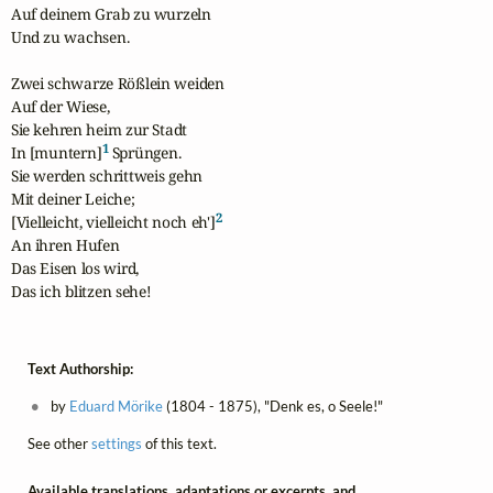
Auf deinem Grab zu wurzeln

Und zu wachsen.

Zwei schwarze Rößlein weiden

Auf der Wiese,

Sie kehren heim zur Stadt

1
In [muntern]
 Sprüngen.

Sie werden schrittweis gehn

Mit deiner Leiche;

2
[Vielleicht, vielleicht noch eh']
An ihren Hufen

Das Eisen los wird,

Das ich blitzen sehe!
Text Authorship:
by
Eduard Mörike
(1804 - 1875), "Denk es, o Seele!"
See other
settings
of this text.
Available translations, adaptations or excerpts, and