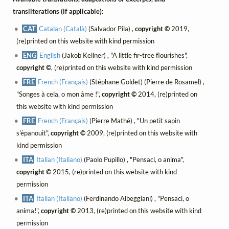
transliterations (if applicable):
CAT
Catalan (Català)
(Salvador Pila) ,
copyright ©
2019,
(re)printed on this website with kind permission
ENG
English
(Jakob Kellner) , "A little fir-tree flourishes",
copyright ©
, (re)printed on this website with kind permission
FRE
French (Français)
(Stéphane Goldet) (Pierre de Rosamel) ,
"Songes à cela, o mon âme !",
copyright ©
2014, (re)printed on
this website with kind permission
FRE
French (Français)
(Pierre Mathé) , "Un petit sapin
s'épanouit",
copyright ©
2009, (re)printed on this website with
kind permission
ITA
Italian (Italiano)
(Paolo Pupillo) , "Pensaci, o anima",
copyright ©
2015, (re)printed on this website with kind
permission
ITA
Italian (Italiano)
(Ferdinando Albeggiani) , "Pensaci, o
anima!",
copyright ©
2013, (re)printed on this website with kind
permission