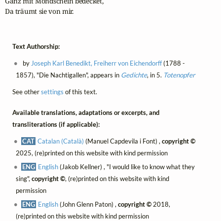
Ganz mit Mondschein bedecket,

Da träumt sie von mir.
Text Authorship:
by
Joseph Karl Benedikt, Freiherr von Eichendorff
(1788 -
1857), "Die Nachtigallen", appears in
Gedichte
, in 5.
Totenopfer
See other
settings
of this text.
Available translations, adaptations or excerpts, and
transliterations (if applicable):
CAT
Catalan (Català)
(Manuel Capdevila i Font) ,
copyright ©
2025, (re)printed on this website with kind permission
ENG
English
(Jakob Kellner) , "I would like to know what they
sing",
copyright ©
, (re)printed on this website with kind
permission
ENG
English
(John Glenn Paton) ,
copyright ©
2018,
(re)printed on this website with kind permission