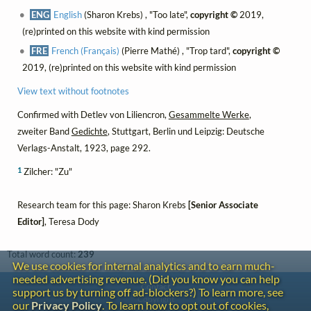
ENG
English
(Sharon Krebs) , "Too late",
copyright ©
2019,
(re)printed on this website with kind permission
FRE
French (Français)
(Pierre Mathé) , "Trop tard",
copyright ©
2019, (re)printed on this website with kind permission
View text without footnotes
Confirmed with Detlev von Liliencron,
Gesammelte Werke
,
zweiter Band
Gedichte
, Stuttgart, Berlin und Leipzig: Deutsche
Verlags-Anstalt, 1923, page 292.
1
Zilcher: "Zu"
Research team for this page: Sharon Krebs
[Senior Associate
Editor]
, Teresa Dody
Total word count:
239
We use cookies for internal analytics and to earn much-
needed advertising revenue. (Did you know you can help
Contact
support us by turning off ad-blockers?) To learn more, see
Copyright
our
Privacy Policy
. To learn how to opt out of cookies,