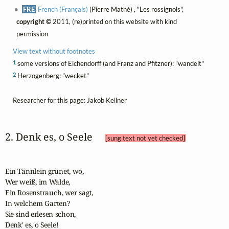
FRE
French (Français)
(Pierre Mathé) , "Les rossignols",
copyright ©
2011, (re)printed on this website with kind
permission
View text without footnotes
1
some versions of Eichendorff (and Franz and Pfitzner): "wandelt"
2
Herzogenberg: "wecket"
Researcher for this page: Jakob Kellner
2. Denk es, o Seele 
[sung text not yet checked]
Ein Tännlein grünet, wo,

Wer weiß, im Walde,

Ein Rosenstrauch, wer sagt,

In welchem Garten?

Sie sind erlesen schon,

Denk' es, o Seele!
