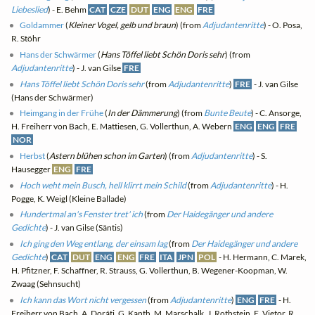
Liebeslied
) - E. Behm
CAT
CZE
DUT
ENG
ENG
FRE
Goldammer
(
Kleiner Vogel, gelb und braun
) (from
Adjudantenritte
) - O. Posa,
R. Stöhr
Hans der Schwärmer
(
Hans Töffel liebt Schön Doris sehr
) (from
Adjudantenritte
) - J. van Gilse
FRE
Hans Töffel liebt Schön Doris sehr
(from
Adjudantenritte
)
FRE
- J. van Gilse
(Hans der Schwärmer)
Heimgang in der Frühe
(
In der Dämmerung
) (from
Bunte Beute
) - C. Ansorge,
H. Freiherr von Bach, E. Mattiesen, G. Vollerthun, A. Webern
ENG
ENG
FRE
NOR
Herbst
(
Astern blühen schon im Garten
) (from
Adjudantenritte
) - S.
Hausegger
ENG
FRE
Hoch weht mein Busch, hell klirrt mein Schild
(from
Adjudantenritte
) - H.
Pogge, K. Weigl (Kleine Ballade)
Hundertmal an's Fenster tret' ich
(from
Der Haidegänger und andere
Gedichte
) - J. van Gilse (Säntis)
Ich ging den Weg entlang, der einsam lag
(from
Der Haidegänger und andere
Gedichte
)
CAT
DUT
ENG
ENG
FRE
ITA
JPN
POL
- H. Hermann, C. Marek,
H. Pfitzner, F. Schaffner, R. Strauss, G. Vollerthun, B. Wegener-Koopman, W.
Zwaag (Sehnsucht)
Ich kann das Wort nicht vergessen
(from
Adjudantenritte
)
ENG
FRE
- H.
Freiherr von Bach, A. Doráti, G. Kanth, M. Marschalk, J. Rothstein, E. Vietor, R.