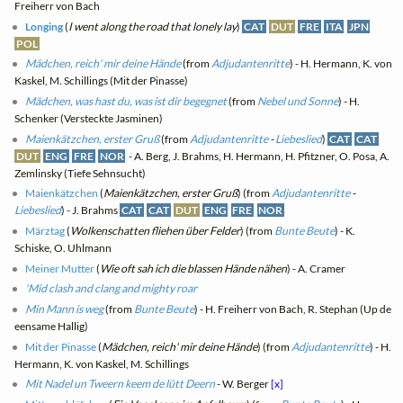
Freiherr von Bach
Longing
(
I went along the road that lonely lay
)
CAT
DUT
FRE
ITA
JPN
POL
Mädchen, reich' mir deine Hände
(from
Adjudantenritte
) - H. Hermann, K. von
Kaskel, M. Schillings (Mit der Pinasse)
Mädchen, was hast du, was ist dir begegnet
(from
Nebel und Sonne
) - H.
Schenker (Versteckte Jasminen)
Maienkätzchen, erster Gruß
(from
Adjudantenritte
-
Liebeslied
)
CAT
CAT
DUT
ENG
FRE
NOR
- A. Berg, J. Brahms, H. Hermann, H. Pfitzner, O. Posa, A.
Zemlinsky (Tiefe Sehnsucht)
Maienkätzchen
(
Maienkätzchen, erster Gruß
) (from
Adjudantenritte
-
Liebeslied
) - J. Brahms
CAT
CAT
DUT
ENG
FRE
NOR
Märztag
(
Wolkenschatten fliehen über Felder
) (from
Bunte Beute
) - K.
Schiske, O. Uhlmann
Meiner Mutter
(
Wie oft sah ich die blassen Hände nähen
) - A. Cramer
'Mid clash and clang and mighty roar
Min Mann is weg
(from
Bunte Beute
) - H. Freiherr von Bach, R. Stephan (Up de
eensame Hallig)
Mit der Pinasse
(
Mädchen, reich' mir deine Hände
) (from
Adjudantenritte
) - H.
Hermann, K. von Kaskel, M. Schillings
Mit Nadel un Tweern keem de lütt Deern
- W. Berger
[x]