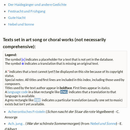
Der Haidegänger und andere Gedichte
Festnacht und Frühgang
Gute Nacht
Nebel und Sonne
Texts set in art song or choral works (not necessarily
comprehensive):
Legend:
The symbol
[x]
indicates a placeholder for a text that is not yet in the database.
The symbol
⊗
indicates a translation that is missing an original text.
A
*
indicates that a text cannot (yet?) be displayed on this site because of its copyright
status.
Special notes: All titles and first lines are included in this index, including those used by
composers.
Titles used by the text author appear in
boldface
. First lines appear in
italics
.
A
language code
in a blue rectangle like
ENG
indicates that a translation to that
language is available.
A grey rectangle like
FRE
indicates a particular translation (usually one set to music)
exists but isn't yet available.
Acherontisches Frösteln
(
Schon nascht der Staar die rote Vogelbeere
) - C.
Ansorge
Ach, jung...
(
War der schönste Sommermorgen
) (from
Nebel und Sonne
) - E.
d'Albert