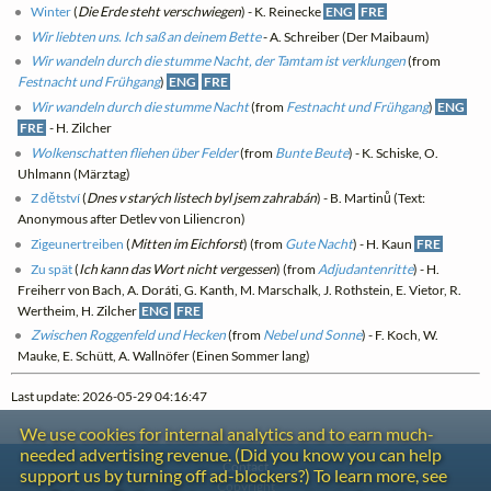
Winter
(
Die Erde steht verschwiegen
) - K. Reinecke
ENG
FRE
Wir liebten uns. Ich saß an deinem Bette
- A. Schreiber (Der Maibaum)
Wir wandeln durch die stumme Nacht, der Tamtam ist verklungen
(from
Festnacht und Frühgang
)
ENG
FRE
Wir wandeln durch die stumme Nacht
(from
Festnacht und Frühgang
)
ENG
FRE
- H. Zilcher
Wolkenschatten fliehen über Felder
(from
Bunte Beute
) - K. Schiske, O.
Uhlmann (Märztag)
Z dětství
(
Dnes v starých listech byl jsem zahrabán
) - B. Martinů (Text:
Anonymous after Detlev von Liliencron)
Zigeunertreiben
(
Mitten im Eichforst
) (from
Gute Nacht
) - H. Kaun
FRE
Zu spät
(
Ich kann das Wort nicht vergessen
) (from
Adjudantenritte
) - H.
Freiherr von Bach, A. Doráti, G. Kanth, M. Marschalk, J. Rothstein, E. Vietor, R.
Wertheim, H. Zilcher
ENG
FRE
Zwischen Roggenfeld und Hecken
(from
Nebel und Sonne
) - F. Koch, W.
Mauke, E. Schütt, A. Wallnöfer (Einen Sommer lang)
Last update: 2026-05-29 04:16:47
We use cookies for internal analytics and to earn much-
needed advertising revenue. (Did you know you can help
Contact
support us by turning off ad-blockers?) To learn more, see
Copyright