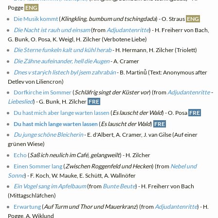
Pogge
ENG
Die Musik kommt
(
Klingkling, bumbum und tschingdada
) - O. Straus
ENG
Die Nacht ist rauh und einsam
(from
Adjudantenritte
) - H. Freiherr von Bach,
G. Bunk, O. Posa, K. Weigl, H. Zilcher (Verbotene Liebe)
Die Sterne funkeln kalt und kühl herab
- H. Hermann, H. Zilcher (Triolett)
Die Zähne aufeinander, hell die Augen
- A. Cramer
Dnes v starých listech byl jsem zahrabán
- B. Martinů (Text: Anonymous after
Detlev von Liliencron)
Dorfkirche im Sommer
(
Schläfrig singt der Küster vor
) (from
Adjudantenritte
-
Liebeslied
) - G. Bunk, H. Zilcher
FRE
Du hast mich aber lange warten lassen
(
Es lauscht der Wald
) - O. Posa
FRE
Du hast mich lange warten lassen
(
Es lauscht der Wald
)
FRE
Du junge schöne Bleicherin
- E. d'Albert, A. Cramer, J. van Gilse (Auf einer
grünen Wiese)
Echo
(
Saß ich neulich im Café, gelangweilt
) - H. Zilcher
Einen Sommer lang
(
Zwischen Roggenfeld und Hecken
) (from
Nebel und
Sonne
) - F. Koch, W. Mauke, E. Schütt, A. Wallnöfer
Ein Vogel sang im Apfelbaum
(from
Bunte Beute
) - H. Freiherr von Bach
(Mittagschläfchen)
Erwartung
(
Auf Turm und Thor und Mauerkranz
) (from
Adjudantenritte
) - H.
Pogge, A. Wiklund