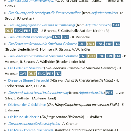
Der Morgenruf will verklingen
- G. Vollerthun (Das Schlachtschiff Téméraire.
1796.)
Der Sturm preßt trotzig an die Fensterscheiben
(from
Adjudantenritte
) - M.
Brough (Unwetter)
Der Tag ging regenschwer und sturmbewegt
(from
Adjudantenritte
)
CAT
DUT
ENG
FRE
ITA
- J. Brahms, E. Gottschalk (Auf dem Kirchhofe)
Die Erde steht verschwiegen
ENG
FRE
- K. Reinecke
Die Feder am Strohhut in Spiel und Gefahren
CAT
DUT
ENG
FRE
ITA
(
Bruder Liederlich
) - B. Holmsen, R. Strauss, A. Wallnöfer
Die Feder am Sturmhut in Spiel und Gefahren
CAT
DUT
ENG
FRE
ITA
- B.
Holmsen, R. Strauss, A. Wallnöfer (Bruder Liederlich)
Die Feder am Sturmhut
(
Die Feder am Sturmhut in Spiel und Gefahren
) - B.
Holmsen
CAT
DUT
ENG
FRE
ITA
Die gelbe Blume Eifersucht
(
Was war das, drückt er ihr leise die Hand
) - H.
Freiherr von Bach, O. Posa
Die Hand, die zitternd in der meinen lag
(from
Adjudantenritte
)
FRE
- J. van
Gilse, J. Rothstein (Auf eine Hand)
Die Insel der Glücklichen
(
Das Hängelämpchen qualmt im warmen Stalle
) - E.
Erdmann
Die kleine Bleicherin
(
Du junge schöne Bleicherin
) - E. d'Albert
Die menschenblaße Rose legte ich
- A. Cramer
Die Musik kommt (Nachspiel)
(
Klingkling, bumbum und tschingdada
) - H.