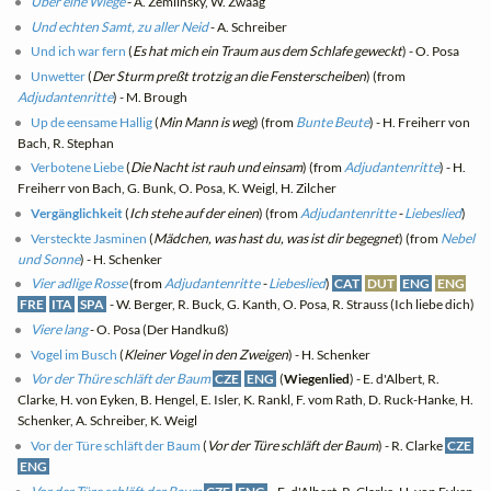
Über eine Wiege
- A. Zemlinsky, W. Zwaag
Und echten Samt, zu aller Neid
- A. Schreiber
Und ich war fern
(
Es hat mich ein Traum aus dem Schlafe geweckt
) - O. Posa
Unwetter
(
Der Sturm preßt trotzig an die Fensterscheiben
) (from
Adjudantenritte
) - M. Brough
Up de eensame Hallig
(
Min Mann is weg
) (from
Bunte Beute
) - H. Freiherr von
Bach, R. Stephan
Verbotene Liebe
(
Die Nacht ist rauh und einsam
) (from
Adjudantenritte
) - H.
Freiherr von Bach, G. Bunk, O. Posa, K. Weigl, H. Zilcher
Vergänglichkeit
(
Ich stehe auf der einen
) (from
Adjudantenritte
-
Liebeslied
)
Versteckte Jasminen
(
Mädchen, was hast du, was ist dir begegnet
) (from
Nebel
und Sonne
) - H. Schenker
Vier adlige Rosse
(from
Adjudantenritte
-
Liebeslied
)
CAT
DUT
ENG
ENG
FRE
ITA
SPA
- W. Berger, R. Buck, G. Kanth, O. Posa, R. Strauss (Ich liebe dich)
Viere lang
- O. Posa (Der Handkuß)
Vogel im Busch
(
Kleiner Vogel in den Zweigen
) - H. Schenker
Vor der Thüre schläft der Baum
CZE
ENG
(
Wiegenlied
) - E. d'Albert, R.
Clarke, H. von Eyken, B. Hengel, E. Isler, K. Rankl, F. vom Rath, D. Ruck-Hanke, H.
Schenker, A. Schreiber, K. Weigl
Vor der Türe schläft der Baum
(
Vor der Türe schläft der Baum
) - R. Clarke
CZE
ENG