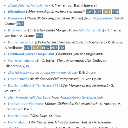
Blaue Veilchen halt ich hier
- H. Freiherr von Bach (Spielerei)
Blissfulness
(
When you slept in my heart so smooth
)
CAT
CZE
DUT
FRE
Blümekens
(
Kleine Blüten, anspruchslose Blumen
) (from
Adjudantenritte
) - A.
Cramer
FRE
Briefwechsel
(
Im Garten, heute Morgen
) (from
Adjudantenritte
) - H. Freiherr
von Bach, A. Cramer
FRE
Bruder Liederlich
(
Die Feder am Sturmhut in Spiel und Gefahren
) - R. Strauss,
A. Wallnöfer
CAT
DUT
ENG
FRE
ITA
Childhood, you're a magic land
(
Childhood, you're a magic land
)
Correría mañanera
(
) - C. Suffern (Text: Anonymous after Detlev von
Liliencron)
[x]
⊗
Das Hängelämpchen qualmt im warmen Stalle
- E. Erdmann
Das Kornfeld
(
Als die Saat der Erd' entsprossen
) - H. von Eyken
Das Schlachtschiff Téméraire. 1796
(
Der Morgenruf will verklingen
) - G.
Vollerthun
Dem Fremden gilt dein Evoe
(from
Adjudantenritte
-
Liebeslied
)
Der Genius in Flammen
(
Kühner, Glühender, Schrecklicher!
) - C. Ansorge, H.
Freiherr von Bach
Der Handkuss
(
Viere lang
) - O. Posa
Der Maibaum
(
Wir liebten uns. Ich saß an deinem Bette
) - A. Schreiber