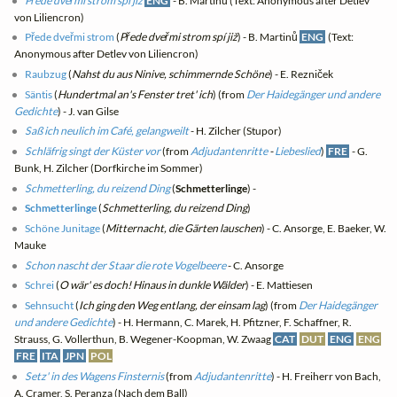
Přede dveřmi strom spí již
ENG
- B. Martinů (Text: Anonymous after Detlev
von Liliencron)
Přede dveřmi strom
(
Přede dveřmi strom spí již
) - B. Martinů
ENG
(Text:
Anonymous after Detlev von Liliencron)
Raubzug
(
Nahst du aus Ninive, schimmernde Schöne
) - E. Rezniček
Säntis
(
Hundertmal an's Fenster tret' ich
) (from
Der Haidegänger und andere
Gedichte
) - J. van Gilse
Saß ich neulich im Café, gelangweilt
- H. Zilcher (Stupor)
Schläfrig singt der Küster vor
(from
Adjudantenritte
-
Liebeslied
)
FRE
- G.
Bunk, H. Zilcher (Dorfkirche im Sommer)
Schmetterling, du reizend Ding
(
Schmetterlinge
) -
Schmetterlinge
(
Schmetterling, du reizend Ding
)
Schöne Junitage
(
Mitternacht, die Gärten lauschen
) - C. Ansorge, E. Baeker, W.
Mauke
Schon nascht der Staar die rote Vogelbeere
- C. Ansorge
Schrei
(
O wär' es doch! Hinaus in dunkle Wälder
) - E. Mattiesen
Sehnsucht
(
Ich ging den Weg entlang, der einsam lag
) (from
Der Haidegänger
und andere Gedichte
) - H. Hermann, C. Marek, H. Pfitzner, F. Schaffner, R.
Strauss, G. Vollerthun, B. Wegener-Koopman, W. Zwaag
CAT
DUT
ENG
ENG
FRE
ITA
JPN
POL
Setz' in des Wagens Finsternis
(from
Adjudantenritte
) - H. Freiherr von Bach,
A. Cramer, S. Peranza (Nach dem Ball)