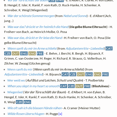
Vor der Türe schläft der Baum
CZE
ENG
- E. d'Albert, R. Clarke, H. von Eyken,
B. Hengel, E. Isler, K. Rankl, F. vom Rath, D. Ruck-Hanke, H. Schenker, A.
Schreiber, K. Weigl (Wiegenlied)
War der schönste Sommermorgen
(from
Nebel und Sonne
) - E. d'Albert (Ach,
jung...)
Was war das? drückt er ihr heimlich die Hand
(
Die gelbe Blume Eifersucht
) - H.
Freiherr von Bach, as Heinrich Molbe, O. Posa
Was war das, drückt er ihr leise die Hand
- H. Freiherr von Bach, O. Posa (Die
gelbe Blume Eifersucht)
Wenn sanft du mir im Arme schliefst
(from
Adjudantenritte
-
Liebeslied
)
CAT
CZE
DUT
ENG
ENG
FRE
- E. Behm, J. Bercht, R. Bergh, H. Bijvanck, F.
Grimm, C. van Oosterzee, M. Reger, H. Richard, R. Strauss, G. Vollerthun, H.
Zilcher, W. Zwaag (Glückes genug)
Wenn sanft du mir
(
Wenn sanft du mir im Arme schliefst
) (from
Adjudantenritte
-
Liebeslied
) - H. Bijvanck
CAT
CZE
DUT
ENG
ENG
FRE
Wer weiß wo
(
Auf Blut und Leichen, Schutt und Qualm
) - T. Podbertsky
When you slept in my heart so smooth
CAT
CZE
DUT
FRE
(
Blissfulness
) -
Wiegenlied
(
Vor der Türe schläft der Baum
) - E. d'Albert, H. von Eyken, B.
Hengel, E. Isler, K. Rankl, F. vom Rath, D. Ruck-Hanke, H. Schenker, A. Schreiber,
K. Weigl
CZE
ENG
Wie oft sah ich die blassen Hände nähen
- A. Cramer (Meiner Mutter)
Wilde Rosen überschlugen
- H. Pogge
[x]