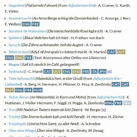
Siegesfest
(
Flatternde Fahnen
) (from
Adjudantenritte
) - A. Cramer, G. Kanth,
E. Vietor
Sommernacht
(
An ferne Berge schlug die Donnerkeulen
) - C. Ansorge, J. Berr,
E. Wellesz
ENG
FRE
Souvenir de Malmaison
(
Die menschenblaße Rose legte ich
) - A. Cramer
Spielerei
(
Blaue Veilchen halt ich hier
) - H. Freiherr von Bach
Spruch
(
Die Zähne aufeinander, hell die Augen
) - A. Cramer
Štěstí to dost
(
Když něžne spala's v loktech mých
) - B. Martinů
CAT
DUT
ENG
ENG
FRE
(Text: Anonymous after Detlev von Liliencron)
Stupor
(
Saß ich neulich im Café, gelangweilt
)
Tęsknota
(
) - C. Marek
CAT
DUT
ENG
ENG
FRE
ITA
JPN
[x]
Tiefe Sehnsucht
(
Maienkätzchen, erster Gruß
) (from
Adjudantenritte
-
Liebeslied
) - A. Berg, H. Hermann, H. Pfitzner, O. Posa, A. Zemlinsky
CAT
CAT
DUT
ENG
FRE
NOR
Tod in Ähren
(
Im Weizenfeld, in Korn und Mohn
) (from
Adjudantenritte
) - E.
Mattiesen, J. Müller-Hermann, F. Niggli, H. Pogge, A. Zemlinsky
ENG
FRE
SPA
Trin
(
Mit Nadel un Tweern keem de lütt Deern
) - W. Berger
[x]
Triolett
(
Die Sterne funkeln kalt und kühl herab
) - H. Hermann, H. Zilcher
Trotzköpfe
(
Und echten Samt, zu aller Neid
) - A. Schreiber
Über eine Wiege
(
Über eine Wiege
) - A. Zemlinsky, W. Zwaag