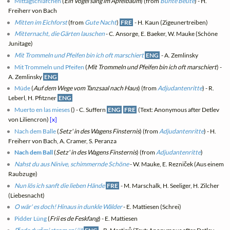
Mittagschläfchen
(
Ein Vogel sang im Apfelbaum
) (from
Bunte Beute
) - H.
Freiherr von Bach
Mitten im Eichforst
(from
Gute Nacht
)
FRE
- H. Kaun (Zigeunertreiben)
Mitternacht, die Gärten lauschen
- C. Ansorge, E. Baeker, W. Mauke (Schöne
Junitage)
Mit Trommeln und Pfeifen bin ich oft marschiert
ENG
- A. Zemlinsky
Mit Trommeln und Pfeifen
(
Mit Trommeln und Pfeifen bin ich oft marschiert
) -
A. Zemlinsky
ENG
Müde
(
Auf dem Wege vom Tanzsaal nach Haus
) (from
Adjudantenritte
) - R.
Leberl, H. Pfitzner
ENG
Muerto en las mieses
(
) - C. Suffern
ENG
FRE
(Text: Anonymous after Detlev
von Liliencron)
[x]
Nach dem Balle
(
Setz' in des Wagens Finsternis
) (from
Adjudantenritte
) - H.
Freiherr von Bach, A. Cramer, S. Peranza
Nach dem Ball
(
Setz' in des Wagens Finsternis
) (from
Adjudantenritte
)
Nahst du aus Ninive, schimmernde Schöne
- W. Mauke, E. Rezniček (Aus einem
Raubzuge)
Nun lös ich sanft die lieben Hände
FRE
- M. Marschalk, H. Seeliger, H. Zilcher
(Liebesnacht)
O wär' es doch! Hinaus in dunkle Wälder
- E. Mattiesen (Schrei)
Pidder Lüng
(
Frii es de Feskfang
) - E. Mattiesen