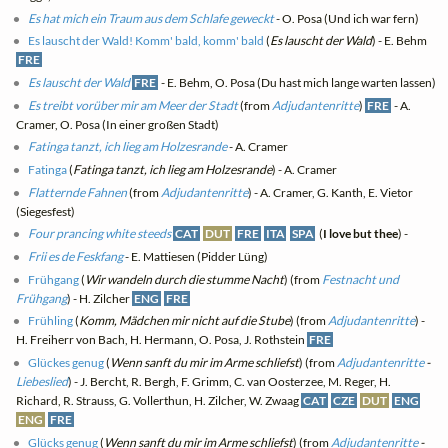
Es hat mich ein Traum aus dem Schlafe geweckt
- O. Posa (Und ich war fern)
Es lauscht der Wald! Komm' bald, komm' bald
(
Es lauscht der Wald
) - E. Behm
FRE
Es lauscht der Wald
FRE
- E. Behm, O. Posa (Du hast mich lange warten lassen)
Es treibt vorüber mir am Meer der Stadt
(from
Adjudantenritte
)
FRE
- A.
Cramer, O. Posa (In einer großen Stadt)
Fatinga tanzt, ich lieg am Holzesrande
- A. Cramer
Fatinga
(
Fatinga tanzt, ich lieg am Holzesrande
) - A. Cramer
Flatternde Fahnen
(from
Adjudantenritte
) - A. Cramer, G. Kanth, E. Vietor
(Siegesfest)
Four prancing white steeds
CAT
DUT
FRE
ITA
SPA
(
I love but thee
) -
Frii es de Feskfang
- E. Mattiesen (Pidder Lüng)
Frühgang
(
Wir wandeln durch die stumme Nacht
) (from
Festnacht und
Frühgang
) - H. Zilcher
ENG
FRE
Frühling
(
Komm, Mädchen mir nicht auf die Stube
) (from
Adjudantenritte
) -
H. Freiherr von Bach, H. Hermann, O. Posa, J. Rothstein
FRE
Glückes genug
(
Wenn sanft du mir im Arme schliefst
) (from
Adjudantenritte
-
Liebeslied
) - J. Bercht, R. Bergh, F. Grimm, C. van Oosterzee, M. Reger, H.
Richard, R. Strauss, G. Vollerthun, H. Zilcher, W. Zwaag
CAT
CZE
DUT
ENG
ENG
FRE
Glücks genug
(
Wenn sanft du mir im Arme schliefst
) (from
Adjudantenritte
-