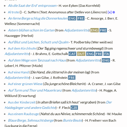
Als die Saat der Erd' entsprossen
- H. von Eyken (Das Kornfeld)
Al trote
(
) - C. Suffern (Text: Anonymous after Detlev von Liliencron)
[x]
⊗
An ferne Berge schlug die Donnerkeulen
ENG
FRE
- C. Ansorge, J. Berr, E.
Wellesz (Sommernacht)
Astern blühen schon im Garten
(from
Adjudantenritte
)
ENG
FRE
- S.
Hausegger (Herbst)
Auf Blut und Leichen, Schutt und Qualm
- T. Podbertsky (Wer weiß wo)
Auf dem Kirchhofe
(
Der Tag ging regenschwer und sturmbewegt
) (from
Adjudantenritte
) - J. Brahms, E. Gottschalk
CAT
DUT
ENG
FRE
ITA
Auf dem Wege vom Tanzsaal nach Haus
(from
Adjudantenritte
)
ENG
- R.
Leberl, H. Pfitzner (Müde)
Auf eine Hand
(
Die Hand, die zitternd in der meinen lag
) (from
Adjudantenritte
) - J. van Gilse, J. Rothstein
FRE
Auf einer grünen Wiese
(
Du junge schöne Bleicherin
) - A. Cramer, J. van Gilse
Auf Turm und Thor und Mauerkranz
(from
Adjudantenritte
) - H. Pogge, A.
Wiklund (Erwartung)
Aus der Kinderzeit
(
In alten Briefen saß ich heut' vergraben
) (from
Der
Haidegänger und andere Gedichte
) - F. Fleck
CZE
Aus einem Raubzuge
(
Nahst du aus Ninive, schimmernde Schöne
) - W. Mauke
Blaue Berge, Sehnsuchtsberge
(from
Bunte Beute
) - H. Freiherr von Bach
(Lockung in die Ferne)