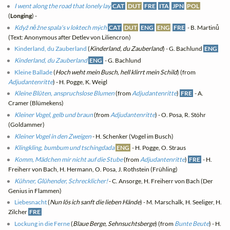
I went along the road that lonely lay
CAT
DUT
FRE
ITA
JPN
POL
(
Longing
) -
Když něžne spala's v loktech mých
CAT
DUT
ENG
ENG
FRE
- B. Martinů
(Text: Anonymous after Detlev von Liliencron)
Kinderland, du Zauberland
(
Kinderland, du Zauberland
) - G. Bachlund
ENG
Kinderland, du Zauberland
ENG
- G. Bachlund
Kleine Ballade
(
Hoch weht mein Busch, hell klirrt mein Schild
) (from
Adjudantenritte
) - H. Pogge, K. Weigl
Kleine Blüten, anspruchslose Blumen
(from
Adjudantenritte
)
FRE
- A.
Cramer (Blümekens)
Kleiner Vogel, gelb und braun
(from
Adjudantenritte
) - O. Posa, R. Stöhr
(Goldammer)
Kleiner Vogel in den Zweigen
- H. Schenker (Vogel im Busch)
Klingkling, bumbum und tschingdada
ENG
- H. Pogge, O. Straus
Komm, Mädchen mir nicht auf die Stube
(from
Adjudantenritte
)
FRE
- H.
Freiherr von Bach, H. Hermann, O. Posa, J. Rothstein (Frühling)
Kühner, Glühender, Schrecklicher!
- C. Ansorge, H. Freiherr von Bach (Der
Genius in Flammen)
Liebesnacht
(
Nun lös ich sanft die lieben Hände
) - M. Marschalk, H. Seeliger, H.
Zilcher
FRE
Lockung in die Ferne
(
Blaue Berge, Sehnsuchtsberge
) (from
Bunte Beute
) - H.