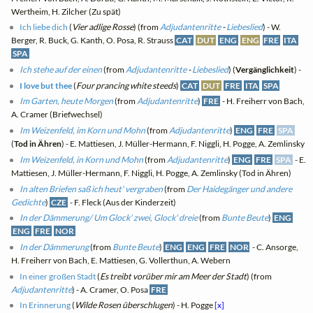
Wertheim, H. Zilcher (Zu spät)
Ich liebe dich
(
Vier adlige Rosse
) (from
Adjudantenritte
-
Liebeslied
) - W.
Berger, R. Buck, G. Kanth, O. Posa, R. Strauss
CAT
DUT
ENG
ENG
FRE
ITA
SPA
Ich stehe auf der einen
(from
Adjudantenritte
-
Liebeslied
) (
Vergänglichkeit
) -
I love but thee
(
Four prancing white steeds
)
CAT
DUT
FRE
ITA
SPA
Im Garten, heute Morgen
(from
Adjudantenritte
)
FRE
- H. Freiherr von Bach,
A. Cramer (Briefwechsel)
Im Weizenfeld, im Korn und Mohn
(from
Adjudantenritte
)
ENG
FRE
SPA
(
Tod in Ähren
) - E. Mattiesen, J. Müller-Hermann, F. Niggli, H. Pogge, A. Zemlinsky
Im Weizenfeld, in Korn und Mohn
(from
Adjudantenritte
)
ENG
FRE
SPA
- E.
Mattiesen, J. Müller-Hermann, F. Niggli, H. Pogge, A. Zemlinsky (Tod in Ähren)
In alten Briefen saß ich heut' vergraben
(from
Der Haidegänger und andere
Gedichte
)
CZE
- F. Fleck (Aus der Kinderzeit)
In der Dämmerung/ Um Glock' zwei, Glock' dreie
(from
Bunte Beute
)
ENG
ENG
FRE
NOR
In der Dämmerung
(from
Bunte Beute
)
ENG
ENG
FRE
NOR
- C. Ansorge,
H. Freiherr von Bach, E. Mattiesen, G. Vollerthun, A. Webern
In einer großen Stadt
(
Es treibt vorüber mir am Meer der Stadt
) (from
Adjudantenritte
) - A. Cramer, O. Posa
FRE
In Erinnerung
(
Wilde Rosen überschlugen
) - H. Pogge
[x]