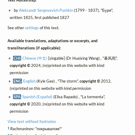
Text Authorship:
by
Aleksandr Sergeyevich Pushkin
(1799 - 1837), "Буря",
written 1825, first published 1827
See other
settings
of this text.
Available translations, adaptations or excerpts, and
transliterations (if applicable):
CHI
Chinese (中文)
[singable] (Dr Huaixing Wang) , "暴风雨",
copyright ©
2024, (re)printed on this website with kind
permission
ENG
English
(Kyle Gee) , "The storm",
copyright ©
2012,
(re)printed on this website with kind permission
SPA
Spanish (Español)
(Elisa Rapado) , "La tormenta",
copyright ©
2020, (re)printed on this website with kind
permission
View text without footnotes
1
Rachmaninov: "покрывалом!"