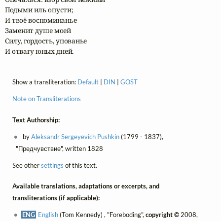
Подыми иль опусти;

И твоё воспоминанье

Заменит душе моей

Силу, гордость, упованье

И отвагу юных дней.
Show a transliteration:
Default
|
DIN
|
GOST
Note on Transliterations
Text Authorship:
by
Aleksandr Sergeyevich Pushkin
(1799 - 1837),
"Предчувствие", written 1828
See other
settings
of this text.
Available translations, adaptations or excerpts, and
transliterations (if applicable):
ENG
English
(Tom Kennedy) , "Foreboding",
copyright ©
2008,