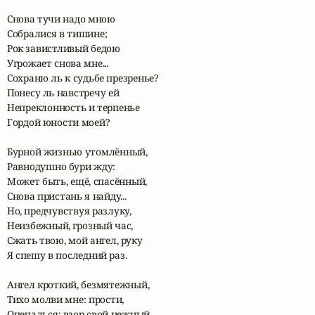
Снова тучи надо мною

Собралися в тишине;

Рок завистливый бедою

Угрожает снова мне...

Сохраню ль к судьбе презренье?

Понесу ль навстречу ей

Непреклонность и терпенье

Гордой юности моей?

Бурной жизнью утомлённый,

Равнодушно бури жду:

Может быть, ещё, спасённый,

Снова пристань я найду...

Но, предчувствуя разлуку,

Неизбежный, грозный час,

Сжать твою, мой ангел, руку

Я спешу в последний раз.

Ангел кроткий, безмятежный,

Тихо молви мне: прости,

Опечалься: взор свой нежный
