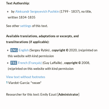
Text Authorship:
by
Aleksandr Sergeyevich Pushkin
(1799 - 1837), no title,
written 1834-1835
See other
settings
of this text.
Available translations, adaptations or excerpts, and
transliterations (if applicable):
ENG
English
(Sergey Rybin) ,
copyright ©
2020, (re)printed on
this website with kind permission
FRE
French (Français)
(Guy Laffaille) ,
copyright ©
2008,
(re)printed on this website with kind permission
View text without footnotes
1
Viardot-García: "тихия"
Researcher for this text: Emily Ezust [
Administrator
]