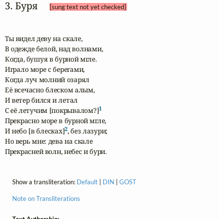
3. Буря 
[sung text not yet checked]
Ты видел деву на скале,

В одежде белой, над волнами,

Когда, бушуя в бурной мгле.

Играло море с берегами,

Когда луч молний озарял

Её всечасно блеском алым,

И ветер бился и летал

1
С её летучим [покрывалом?]
Прекрасно море в бурной мгле,

2
И небо [в блесках]
, без лазури;

Но верь мне: дева на скале

Прекрасней волн, небес и бури.
Show a transliteration:
Default
|
DIN
|
GOST
Note on Transliterations