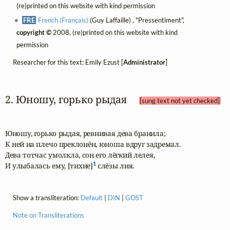
(re)printed on this website with kind permission
FRE
French (Français)
(Guy Laffaille) , "Pressentiment",
copyright ©
2008, (re)printed on this website with kind
permission
Researcher for this text: Emily Ezust [
Administrator
]
2. Юношу, горько рыдая 
[sung text not yet checked]
Юношу, горько рыдая, ревнивая дева бранила;

К ней на плечо преклонён, юноша вдруг задремал.

Дева тотчас умолкла, сон его лёгкий лелея,

1
И улыбалась ему, [тихие]
 слёзы лия.
Show a transliteration:
Default
|
DIN
|
GOST
Note on Transliterations