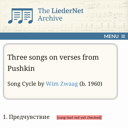
MENU
Three songs on verses from
Pushkin
Song Cycle by
Wim Zwaag
(b. 1960)
1. Предчувствие 
[sung text not yet checked]