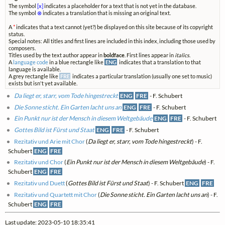
The symbol
[x]
indicates a placeholder for a text that is not yet in the database.
The symbol
⊗
indicates a translation that is missing an original text.
A
*
indicates that a text cannot (yet?) be displayed on this site because of its copyright
status.
Special notes: All titles and first lines are included in this index, including those used by
composers.
Titles used by the text author appear in
boldface
. First lines appear in
italics
.
A
language code
in a blue rectangle like
ENG
indicates that a translation to that
language is available.
A grey rectangle like
FRE
indicates a particular translation (usually one set to music)
exists but isn't yet available.
Da liegt er, starr, vom Tode hingestreckt
ENG
FRE
- F. Schubert
Die Sonne sticht. Ein Garten lacht uns an
ENG
FRE
- F. Schubert
Ein Punkt nur ist der Mensch in diesem Weltgebäude
ENG
FRE
- F. Schubert
Gottes Bild ist Fürst und Staat
ENG
FRE
- F. Schubert
Rezitativ und Arie mit Chor
(
Da liegt er, starr, vom Tode hingestreckt
) - F.
Schubert
ENG
FRE
Rezitativ und Chor
(
Ein Punkt nur ist der Mensch in diesem Weltgebäude
) - F.
Schubert
ENG
FRE
Rezitativ und Duett
(
Gottes Bild ist Fürst und Staat
) - F. Schubert
ENG
FRE
Rezitativ und Quartett mit Chor
(
Die Sonne sticht. Ein Garten lacht uns an
) - F.
Schubert
ENG
FRE
Last update: 2023-05-10 18:35:41