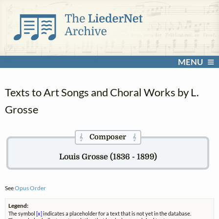
MENU
Texts to Art Songs and Choral Works by L.
Grosse
Composer
𝄞
𝄞
Louis Grosse (1836 - 1899)
See
Opus Order
Legend:
The symbol
[x]
indicates a placeholder for a text that is not yet in the database.