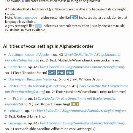
The symbol
⊗
indicates a translation that is missing an original text.
A
*
indicates that a text cannot (yet?) be displayed on this site because of its copyright
status.
Note: A
language code
in a blue rectangle like
ENG
indicates that a translation to that
language is available.
A grey rectangle like
FRE
indicates a particular translation (usually one set to music)
exists but isn't yet available.
All titles of vocal settings in Alphabetic order
Als sängen tausend Vögelein
, op. 43 (
Zwei Gedichte für 1 Singstimme mit
Pianofortebegleitung
) no. 2 (Text: Mathilde Wesendonck, née Luckemeyer)
Bettlerliebe
, op. 41 (
Vier Lieder für 1 Singstimme mit Pianofortebegleitung
)
no. 1 (Text: Theodor Storm)
CAT
ENG
FRE
Das Vöglein fliegt zum Neste
, op. 5 no. 6 (Text: William Urban)
Ich träumte, du seist mir gut und treu
, op. 43 (
Zwei Gedichte für 1 Singstimme
mit Pianofortebegleitung
) no. 2 (Text: Mathilde Wesendonck, née Luckemeyer)
Im Frühling
, op. 1 (
Drei Lieder für eine Singstimme mit Begleitung des
Pianoforte
) no. 2 (Text: Robert Hamerling)
DUT
Lebewohl
, op. 41 (
Vier Lieder für 1 Singstimme mit Pianofortebegleitung
) no.
2 (Text: Robert Hamerling)
Liebesgruss
, op. 41 (
Vier Lieder für 1 Singstimme mit Pianofortebegleitung
)
no. 3 (Text: Adelaide Karoline Wilhelmine von Gottberg)
[x]