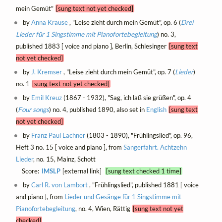
mein Gemüt"
[sung text not yet checked]
by
Anna Krause
, "Leise zieht durch mein Gemüt", op. 6 (
Drei
Lieder für 1 Singstimme mit Pianofortebegleitung
) no. 3,
published 1883 [ voice and piano ], Berlin, Schlesinger
[sung text
not yet checked]
by
J. Kremser
, "Leise zieht durch mein Gemüt", op. 7 (
Lieder
)
no. 1
[sung text not yet checked]
by
Emil Kreuz
(1867 - 1932), "Sag, ich laß sie grüßen", op. 4
(
Four songs
) no. 4, published 1890, also set in
English
[sung text
not yet checked]
by
Franz Paul Lachner
(1803 - 1890), "Frühlingslied", op. 96,
Heft 3 no. 15 [ voice and piano ], from
Sängerfahrt. Achtzehn
Lieder
, no. 15, Mainz, Schott
Score:
IMSLP
[external link]
[sung text checked 1 time]
by
Carl R. von Lambort
, "Frühlingslied", published 1881 [ voice
and piano ], from
Lieder und Gesänge für 1 Singstimme mit
Pianofortebegleitung
, no. 4, Wien, Rättig
[sung text not yet
checked]