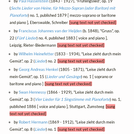
by
Paul Hassenstein
(1843 - 1927), "Frühlingslied", op. 19
(
Sechs Lieder von Heine, für Mezzo-Sopran (oder Bariton) mit
Pianoforte
) no. 1, published 1879 [ mezzo-soprano or baritone
and piano ], Eberswalde, Schreiber
[sung text not yet checked]
by
Franciscus Johannes van der Heijden
(b. 1848), "Gruss", op.
22 (
Fünf Lieder
) no. 4, published 1883 [ voice and piano ],
Leipzig, Rieter-Biedermann
[sung text not yet checked]
by
Wilhelm Heinefetter
(1833 - 1934), "Leise zieht durch mein
Gemüt", op. 2 (
Lieder
) no. 2
[sung text not yet checked]
by
Georg Andreas Henkel
(1805 - 1871), "Leise zieht durch
mein Gemüt", op. 15 (
Lieder und Gesänge
) no. 1 [ soprano or
baritone and piano ]
[sung text not yet checked]
by
Swan Hennessy
(1866 - 1929), "Leise zieht durch mein
Gemüt", op. 3 (
Vier Lieder für 1 Singstimme mit Pianoforte
) no. 1,
published 1886 [ voice and piano ], Stuttgart, Zumsteeg
[sung
text not yet checked]
by
Robert Hermann
(1869 - 1912), "Leise zieht durch mein
Gemüt", op. 8 (
Lieder
) no. 1
[sung text not yet checked]