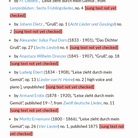
by
Fr. Diebels
, "Leise zieht durch mein Gemüt", from
Lenzenblüten : Sechs Frühlingslieder
, no. 4
[sung text not yet
checked]
by
Johann Dietz
, "Gruß", op. 1 (
Acht Lieder und Gesänge
) no.
2
[sung text not yet checked]
by
Alexander Julius Paul Dorn
(1833 - 1901), "Das Dichter
Gruß", op. 27 (
Sechs Lieder
) no. 6
[sung text not yet checked]
by
Anastazy Wilhelm Dreszer
(1845 - 1907), "Gruß", op. 18
[sung text not yet checked]
by
Ludwig Ebert
(1834 - 1908), "Leise zieht durch mein
Gemüt", op. 13 (
Lieder von H. Heine
) no. 2 [ high voice and
piano ], unpublished
[sung text not yet checked]
by
Armand Erdös
(1878 - 1920), "Leise zieht durch mein
Gemüt", published 19--?, from
Zwölf deutsche Lieder
, no. 11
[sung text not yet checked]
by
Moritz Ernemann
(1800 - 1866), "Leise zieht durch mein
Gemüt", op. 26 (
Vier Lieder
) no. 1, published 1875
[sung text not
yet checked]