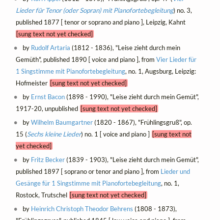
Lieder für Tenor (oder Sopran) mit Pianofortebegleitung
) no. 3,
published 1877 [ tenor or soprano and piano ], Leipzig, Kahnt
[sung text not yet checked]
by
Rudolf Artaria
(1812 - 1836), "Leise zieht durch mein
Gemüth", published 1890 [ voice and piano ], from
Vier Lieder für
1 Singstimme mit Pianofortebegleitung
, no. 1, Augsburg, Leipzig:
Hofmeister
[sung text not yet checked]
by
Ernst Bacon
(1898 - 1990), "Leise zieht durch mein Gemüt",
1917-20, unpublished
[sung text not yet checked]
by
Wilhelm Baumgartner
(1820 - 1867), "Frühlingsgruß", op.
15 (
Sechs kleine Lieder
) no. 1 [ voice and piano ]
[sung text not
yet checked]
by
Fritz Becker
(1839 - 1903), "Leise zieht durch mein Gemüt",
published 1897 [ soprano or tenor and piano ], from
Lieder und
Gesänge für 1 Singstimme mit Pianofortebegleitung
, no. 1,
Rostock, Trutschel
[sung text not yet checked]
by
Heinrich Christoph Theodor Behrens
(1808 - 1873),