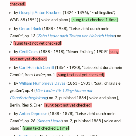
checked]
by
(Joseph) Anton Bruckner
(1824 - 1896), "Frühlingslied",
WAB. 68 (1851) [ voice and piano ]
[sung text checked 1 time]
by
Gerard Bunk
(1888 - 1958), "Leise zieht durch mein
Gemüt", op. 13 (
Zehn Lieder nach Texten von Heinrich Heine
) no.
7
[sung text not yet checked]
by
Cecil Coles
(1888 - 1918), "Neuer Frühling", 1909?
[sung
text not yet checked]
by
Carl Heinrich Cornill
(1854 - 1920), "Leise zieht durch mein
Gemüt", from
Lieder
, no. 1
[sung text not yet checked]
by
William Humphreys Dayas
(1863 - 1903), "Sag', ich laß sie
grüßen", op. 4 (
Vier Lieder für 1 Singstimme mit
Pianofortebegleitung
) no. 2, published 1884 [ voice and piano ],
Berlin, Ries & Erler
[sung text not yet checked]
by
Anton Deprosse
(1838 - 1878), "Leise zieht durch mein
Gemüt", op. 26 (
Sieben Lieder
) no. 2, published 1868 [ voice and
piano ]
[sung text checked 1 time]