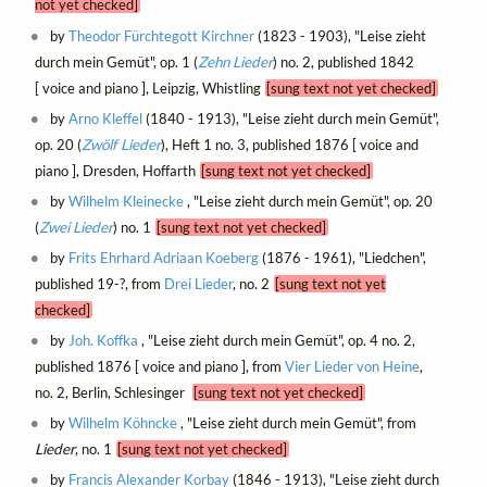
not yet checked]
by
Theodor Fürchtegott Kirchner
(1823 - 1903), "Leise zieht
durch mein Gemüt", op. 1 (
Zehn Lieder
) no. 2, published 1842
[ voice and piano ], Leipzig, Whistling
[sung text not yet checked]
by
Arno Kleffel
(1840 - 1913), "Leise zieht durch mein Gemüt",
op. 20 (
Zwölf Lieder
), Heft 1 no. 3, published 1876 [ voice and
piano ], Dresden, Hoffarth
[sung text not yet checked]
by
Wilhelm Kleinecke
, "Leise zieht durch mein Gemüt", op. 20
(
Zwei Lieder
) no. 1
[sung text not yet checked]
by
Frits Ehrhard Adriaan Koeberg
(1876 - 1961), "Liedchen",
published 19-?, from
Drei Lieder
, no. 2
[sung text not yet
checked]
by
Joh. Koffka
, "Leise zieht durch mein Gemüt", op. 4 no. 2,
published 1876 [ voice and piano ], from
Vier Lieder von Heine
,
no. 2, Berlin, Schlesinger
[sung text not yet checked]
by
Wilhelm Köhncke
, "Leise zieht durch mein Gemüt", from
Lieder
, no. 1
[sung text not yet checked]
by
Francis Alexander Korbay
(1846 - 1913), "Leise zieht durch