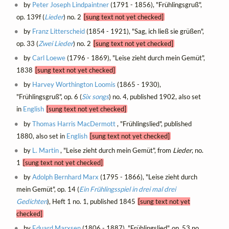
by
Peter Joseph Lindpaintner
(1791 - 1856), "Frühlingsgruß",
op. 139f (
Lieder
) no. 2
[sung text not yet checked]
by
Franz Litterscheid
(1854 - 1921), "Sag, ich ließ sie grüßen",
op. 33 (
Zwei Lieder
) no. 2
[sung text not yet checked]
by
Carl Loewe
(1796 - 1869), "Leise zieht durch mein Gemüt",
1838
[sung text not yet checked]
by
Harvey Worthington Loomis
(1865 - 1930),
"Frühlingsgruß", op. 6 (
Six songs
) no. 4, published 1902, also set
in
English
[sung text not yet checked]
by
Thomas Harris MacDermott
, "Frühlingslied", published
1880, also set in
English
[sung text not yet checked]
by
L. Martin
, "Leise zieht durch mein Gemüt", from
Lieder
, no.
1
[sung text not yet checked]
by
Adolph Bernhard Marx
(1795 - 1866), "Leise zieht durch
mein Gemüt", op. 14 (
Ein Frühlingsspiel in drei mal drei
Gedichten
), Heft 1 no. 1, published 1845
[sung text not yet
checked]
by
Eduard Marxsen
(1806 - 1887), "Frühlingslied", op. 53 no.