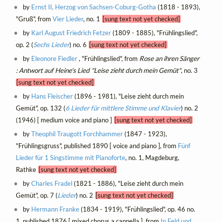
by
Ernst II, Herzog von Sachsen-Coburg-Gotha
(1818 - 1893),
"Gruß", from
Vier Lieder
, no. 1
[sung text not yet checked]
by
Karl August Friedrich Fetzer
(1809 - 1885), "Frühlingslied",
op. 2 (
Sechs Lieder
) no. 6
[sung text not yet checked]
by
Eleonore Fiedler
, "Frühlingslied", from
Rose an ihren Sänger
: Antwort auf Heine's Lied "Leise zieht durch mein Gemüt"
, no. 3
[sung text not yet checked]
by
Hans Fleischer
(1896 - 1981), "Leise zieht durch mein
Gemüt", op. 132 (
6 Lieder für mittlere Stimme und Klavier
) no. 2
(1946) [ medium voice and piano ]
[sung text not yet checked]
by
Theophil Traugott Forchhammer
(1847 - 1923),
"Frühlingsgruss", published 1890 [ voice and piano ], from
Fünf
Lieder für 1 Singstimme mit Pianoforte
, no. 1, Magdeburg,
Rathke
[sung text not yet checked]
by
Charles Fradel
(1821 - 1886), "Leise zieht durch mein
Gemüt", op. 7 (
Lieder
) no. 2
[sung text not yet checked]
by
Hermann Franke
(1834 - 1919), "Frühlingslied", op. 46 no.
1, published 1876 [ mixed chorus a cappella ], from
In Feld und