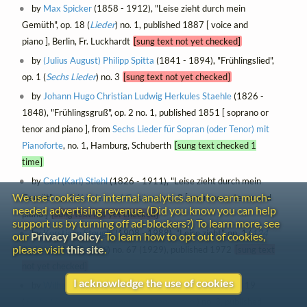
by
Max Spicker
(1858 - 1912), "Leise zieht durch mein
Gemüth", op. 18 (
Lieder
) no. 1, published 1887 [ voice and
piano ], Berlin, Fr. Luckhardt
[sung text not yet checked]
by
(Julius August) Philipp Spitta
(1841 - 1894), "Frühlingslied",
op. 1 (
Sechs Lieder
) no. 3
[sung text not yet checked]
by
Johann Hugo Christian Ludwig Herkules Staehle
(1826 -
1848), "Frühlingsgruß", op. 2 no. 1, published 1851 [ soprano or
tenor and piano ], from
Sechs Lieder für Sopran (oder Tenor) mit
Pianoforte
, no. 1, Hamburg, Schuberth
[sung text checked 1
time]
by
Carl (Karl) Stiehl
(1826 - 1911), "Leise zieht durch mein
We use cookies for internal analytics and to earn much-
Gemüt", op. 2 (
Lieder und Gesänge
) no. 2 [ soprano or tenor and
needed advertising revenue. (Did you know you can help
piano ]
[sung text not yet checked]
support us by turning off ad-blockers?) To learn more, see
by
Korstiaan Stougie
(1908 - 1988), "Leise zieht", op. 1 (
124
our
Privacy Policy
. To learn how to opt out of cookies,
please visit
this site
.
liederen : 1925-1969
) no. 67 (1929), published 1972
[sung text
not yet checked]
I acknowledge the use of cookies
by
Wilhelm Sturm
(1842 - 1922), "Frühlingsgruss", op. 19
(
Sechs Lieder für vierstimmigen Männerchor
) no. 3, published