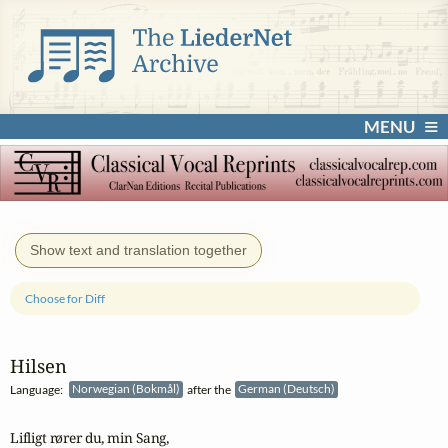
MENU
Show text and translation together
Choose for Diff
Hilsen
Language:
Norwegian (Bokmål)
after the
German (Deutsch)
Lifligt rører du, min Sang, 
