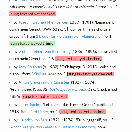
: Antwort auf Heine's Lied "Leise zieht durch mein Gemüt"
, no. 2
[sung text not yet checked]
by
Joseph (Gabriel) Rheinberger
(1839 - 1901), "Leise zieht
durch mein Gemüt", JWV 68 no. 1 [ four-part men's chorus a
cappella ], from
2 Lieder für vierstimmigen Männerchor
, no. 1
[sung text checked 1 time]
by
Victor, Freiherr von Rokitansky
(1836 - 1896), "Leise zieht
durch mein Gemüt", op. 26
[sung text not yet checked]
by
Joey Roukens
(b. 1982), "Frühlingsgruß", 2015 [ voice and
piano ], from
Frühlingslieder
, no. 3
[sung text not yet checked]
by
Anton Grigoryevich Rubinstein
(1829 - 1894),
"Frühlingslied I", op. 32 (
Sechs Lieder von Heine
) no. 1, published
1856?
[sung text not yet checked]
by
Herm. Sachs
, "Leise zieht durch mein Gemüt", published
1918, from
Drei Lieder
, no. 1
[sung text not yet checked]
by
Heinrich von Sahr
(1821 - 1874), "Frühlingsgruß", op. 13
(
Acht Gesänge und Lieder für Tenor mit Pianoforte
) no. 4,