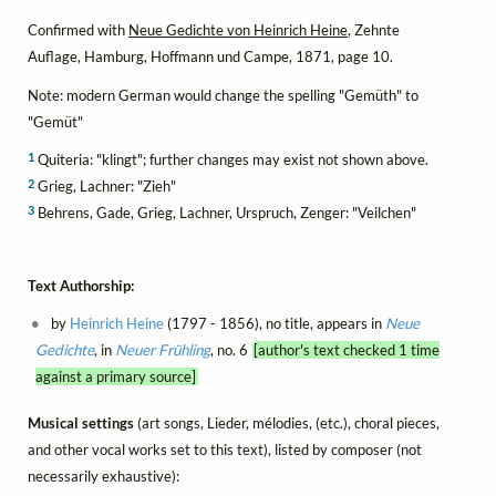
Confirmed with
Neue Gedichte von Heinrich Heine
, Zehnte
Auflage, Hamburg, Hoffmann und Campe, 1871, page 10.
Note: modern German would change the spelling "Gemüth" to
"Gemüt"
1
Quiteria: "klingt"; further changes may exist not shown above.
2
Grieg, Lachner: "Zieh"
3
Behrens, Gade, Grieg, Lachner, Urspruch, Zenger: "Veilchen"
Text Authorship:
by
Heinrich Heine
(1797 - 1856), no title, appears in
Neue
Gedichte
, in
Neuer Frühling
, no. 6
[author's text checked 1 time
against a primary source]
Musical settings
(art songs, Lieder, mélodies, (etc.), choral pieces,
and other vocal works set to this text), listed by composer (not
necessarily exhaustive):