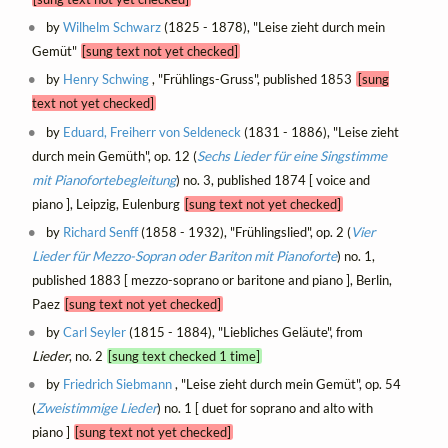
by
Wilhelm Schwarz
(1825 - 1878), "Leise zieht durch mein
Gemüt"
[sung text not yet checked]
by
Henry Schwing
, "Frühlings-Gruss", published 1853
[sung
text not yet checked]
by
Eduard, Freiherr von Seldeneck
(1831 - 1886), "Leise zieht
durch mein Gemüth", op. 12 (
Sechs Lieder für eine Singstimme
mit Pianofortebegleitung
) no. 3, published 1874 [ voice and
piano ], Leipzig, Eulenburg
[sung text not yet checked]
by
Richard Senff
(1858 - 1932), "Frühlingslied", op. 2 (
Vier
Lieder für Mezzo-Sopran oder Bariton mit Pianoforte
) no. 1,
published 1883 [ mezzo-soprano or baritone and piano ], Berlin,
Paez
[sung text not yet checked]
by
Carl Seyler
(1815 - 1884), "Liebliches Geläute", from
Lieder
, no. 2
[sung text checked 1 time]
by
Friedrich Siebmann
, "Leise zieht durch mein Gemüt", op. 54
(
Zweistimmige Lieder
) no. 1 [ duet for soprano and alto with
piano ]
[sung text not yet checked]