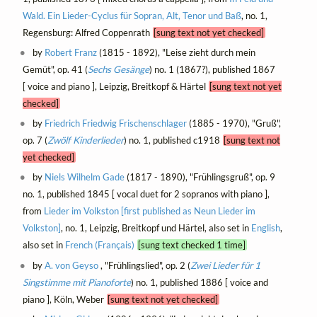
Wald. Ein Lieder-Cyclus für Sopran, Alt, Tenor und Baß
, no. 1,
Regensburg: Alfred Coppenrath
[sung text not yet checked]
by
Robert Franz
(1815 - 1892), "Leise zieht durch mein
Gemüt", op. 41 (
Sechs Gesänge
) no. 1 (1867?), published 1867
[ voice and piano ], Leipzig, Breitkopf & Härtel
[sung text not yet
checked]
by
Friedrich Friedwig Frischenschlager
(1885 - 1970), "Gruß",
op. 7 (
Zwölf Kinderlieder
) no. 1, published c1918
[sung text not
yet checked]
by
Niels Wilhelm Gade
(1817 - 1890), "Frühlingsgruß", op. 9
no. 1, published 1845 [ vocal duet for 2 sopranos with piano ],
from
Lieder im Volkston [first published as Neun Lieder im
Volkston]
, no. 1, Leipzig, Breitkopf und Härtel, also set in
English
,
also set in
French (Français)
[sung text checked 1 time]
by
A. von Geyso
, "Frühlingslied", op. 2 (
Zwei Lieder für 1
Singstimme mit Pianoforte
) no. 1, published 1886 [ voice and
piano ], Köln, Weber
[sung text not yet checked]