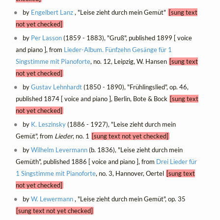
by
Engelbert Lanz
, "Leise zieht durch mein Gemüt"
[sung text
not yet checked]
by
Per Lasson
(1859 - 1883), "Gruß", published 1899 [ voice
and piano ], from
Lieder-Album. Fünfzehn Gesänge für 1
Singstimme mit Pianoforte
, no. 12, Leipzig, W. Hansen
[sung text
not yet checked]
by
Gustav Lehnhardt
(1850 - 1890), "Frühlingslied", op. 46,
published 1874 [ voice and piano ], Berlin, Bote & Bock
[sung text
not yet checked]
by
K. Leszinsky
(1886 - 1927), "Leise zieht durch mein
Gemüt", from
Lieder
, no. 1
[sung text not yet checked]
by
Wilhelm Levermann
(b. 1836), "Leise zieht durch mein
Gemüth", published 1886 [ voice and piano ], from
Drei Lieder für
1 Singstimme mit Pianoforte
, no. 3, Hannover, Oertel
[sung text
not yet checked]
by
W. Lewermann
, "Leise zieht durch mein Gemüt", op. 35
[sung text not yet checked]