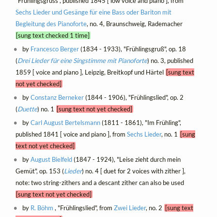
"Frühlingsgruss", published 1845 [ low voice and piano ], from
Sechs Lieder und Gesänge für eine Bass oder Bariton mit
Begleitung des Pianoforte
, no. 4, Braunschweig, Rademacher
[sung text checked 1 time]
by
Francesco Berger
(1834 - 1933), "Frühlingsgruß", op. 18
(
Drei Lieder für eine Singstimme mit Pianoforte
) no. 3, published
1859 [ voice and piano ], Leipzig, Breitkopf und Härtel
[sung text
not yet checked]
by
Constanz Berneker
(1844 - 1906), "Frühlingslied", op. 2
(
Duette
) no. 1
[sung text not yet checked]
by
Carl August Bertelsmann
(1811 - 1861), "Im Frühling",
published 1841 [ voice and piano ], from
Sechs Lieder
, no. 1
[sung
text not yet checked]
by
August Bielfeld
(1847 - 1924), "Leise zieht durch mein
Gemüt", op. 153 (
Lieder
) no. 4 [ duet for 2 voices with zither ],
note: two string-zithers and a descant zither can also be used
[sung text not yet checked]
by
R. Böhm
, "Frühlingslied", from
Zwei Lieder
, no. 2
[sung text