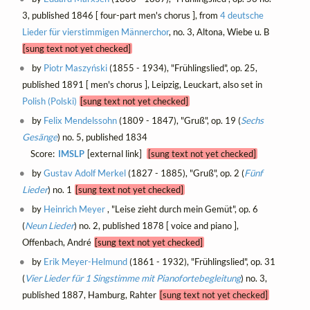
3, published 1846 [ four-part men's chorus ], from
4 deutsche
Lieder für vierstimmigen Männerchor
, no. 3, Altona, Wiebe u. B
[sung text not yet checked]
by
Piotr Maszyński
(1855 - 1934), "Frühlingslied", op. 25,
published 1891 [ men's chorus ], Leipzig, Leuckart, also set in
Polish (Polski)
[sung text not yet checked]
by
Felix Mendelssohn
(1809 - 1847), "Gruß", op. 19 (
Sechs
Gesänge
) no. 5, published 1834
Score:
IMSLP
[external link]
[sung text not yet checked]
by
Gustav Adolf Merkel
(1827 - 1885), "Gruß", op. 2 (
Fünf
Lieder
) no. 1
[sung text not yet checked]
by
Heinrich Meyer
, "Leise zieht durch mein Gemüt", op. 6
(
Neun Lieder
) no. 2, published 1878 [ voice and piano ],
Offenbach, André
[sung text not yet checked]
by
Erik Meyer-Helmund
(1861 - 1932), "Frühlingslied", op. 31
(
Vier Lieder für 1 Singstimme mit Pianofortebegleitung
) no. 3,
published 1887, Hamburg, Rahter
[sung text not yet checked]