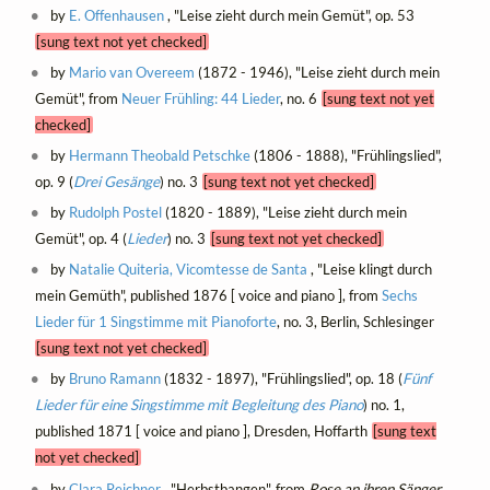
by
E. Offenhausen
, "Leise zieht durch mein Gemüt", op. 53
[sung text not yet checked]
by
Mario van Overeem
(1872 - 1946), "Leise zieht durch mein
Gemüt", from
Neuer Frühling: 44 Lieder
, no. 6
[sung text not yet
checked]
by
Hermann Theobald Petschke
(1806 - 1888), "Frühlingslied",
op. 9 (
Drei Gesänge
) no. 3
[sung text not yet checked]
by
Rudolph Postel
(1820 - 1889), "Leise zieht durch mein
Gemüt", op. 4 (
Lieder
) no. 3
[sung text not yet checked]
by
Natalie Quiteria, Vicomtesse de Santa
, "Leise klingt durch
mein Gemüth", published 1876 [ voice and piano ], from
Sechs
Lieder für 1 Singstimme mit Pianoforte
, no. 3, Berlin, Schlesinger
[sung text not yet checked]
by
Bruno Ramann
(1832 - 1897), "Frühlingslied", op. 18 (
Fünf
Lieder für eine Singstimme mit Begleitung des Piano
) no. 1,
published 1871 [ voice and piano ], Dresden, Hoffarth
[sung text
not yet checked]
by
Clara Reichner
, "Herbstbangen", from
Rose an ihren Sänger