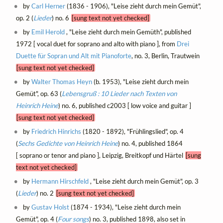
by
Carl Herner
(1836 - 1906), "Leise zieht durch mein Gemüt",
op. 2 (
Lieder
) no. 6
[sung text not yet checked]
by
Emil Herold
, "Leise zieht durch mein Gemüth", published
1972 [ vocal duet for soprano and alto with piano ], from
Drei
Duette für Sopran und Alt mit Pianoforte
, no. 3, Berlin, Trautwein
[sung text not yet checked]
by
Walter Thomas Heyn
(b. 1953), "Leise zieht durch mein
Gemüt", op. 63 (
Lebensgruß : 10 Lieder nach Texten von
Heinrich Heine
) no. 6, published c2003 [ low voice and guitar ]
[sung text not yet checked]
by
Friedrich Hinrichs
(1820 - 1892), "Frühlingslied", op. 4
(
Sechs Gedichte von Heinrich Heine
) no. 4, published 1864
[ soprano or tenor and piano ], Leipzig, Breitkopf und Härtel
[sung
text not yet checked]
by
Hermann Hirschfeld
, "Leise zieht durch mein Gemüt", op. 3
(
Lieder
) no. 2
[sung text not yet checked]
by
Gustav Holst
(1874 - 1934), "Leise zieht durch mein
Gemüt", op. 4 (
Four songs
) no. 3, published 1898, also set in