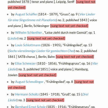
published 1878 [ tenor and piano ], Leipzig, Senff
[sung text not
yet checked]
by
August Schäffer
(1814 - 1879), "Gruss", op. 9 (
Vier Lieder
für eine Singstimme mit Pianoforte
) no. 2, published 1843 [ voice
and piano ], Berlin, Schlesinger
[sung text not yet checked]
by
Wilhelm Schlenther
, "Leise zieht durch mein Gemüt", op. 1
(
Lieder
) no. 2
[sung text not yet checked]
by
Louis Schlottmann
(1826 - 1905), "Frühlingslied", op. 13
(
Sechs vierstimmige Lieder für gemischten Chor
) no. 2, published
1861 [ SATB chorus ], Berlin, Bahn
[sung text not yet checked]
by
Elise Schmezer
(1810 - 1856), "Frühlingsgruss", op. 16 (
Vier
Lieder
) no. 3, published 1851 [ voice and piano ], Hamburg,
Jowien
[sung text not yet checked]
by
August Schmollinger
, "Frühlingslied", op. 8
[sung text not
yet checked]
by
Hermann Scholtz
(1845 - 1918), "Gruß", op. 15 (
Drei
Lieder
) no. 3
[sung text not yet checked]
by
Bernhard Ernst Scholz
(1835 - 1916), "Frühlingsgruss", op.