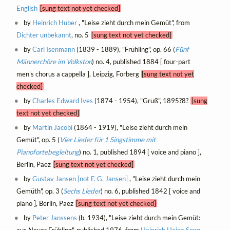
English
[sung text not yet checked]
by
Heinrich Huber
, "Leise zieht durch mein Gemüt", from
Dichter unbekannt
, no. 5
[sung text not yet checked]
by
Carl Isenmann
(1839 - 1889), "Frühling", op. 66 (
Fünf
Männerchöre im Volkston
) no. 4, published 1884 [ four-part
men's chorus a cappella ], Leipzig, Forberg
[sung text not yet
checked]
by
Charles Edward Ives
(1874 - 1954), "Gruß", 1895?8?
[sung
text not yet checked]
by
Martin Jacobi
(1864 - 1919), "Leise zieht durch mein
Gemüt", op. 5 (
Vier Lieder für 1 Singstimme mit
Pianofortebegleitung
) no. 1, published 1894 [ voice and piano ],
Berlin, Paez
[sung text not yet checked]
by
Gustav Jansen [not F. G. Jansen]
, "Leise zieht durch mein
Gemüth", op. 3 (
Sechs Lieder
) no. 6, published 1842 [ voice and
piano ], Berlin, Paez
[sung text not yet checked]
by
Peter Janssens
(b. 1934), "Leise zieht durch mein Gemüt: