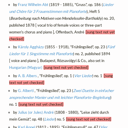
by
Franz Wilhelm Abt
(1819 - 1885), "Gruss", op. 186 (
Lieder
und Chöre für 3 Frauenstimmen mit Pianoforte
), Heft 5
(
Bearbeitung nach Motiven von Mendelssohn-Bartholdy
) no. 20,
published 1878 [ vocal trio of female voices or three-part
women's chorus and piano ], Offenbach, André
[sung text not yet
checked]
by
Károly Aggházy
(1855 - 1918), "Frühlingslied", op. 23 (
Fünf
Lieder für 1 Singstimme mit Pianoforte
) no. 2, published 1894
[ voice and piano ], Budapest, Rózsavölgyi & Co., also set in
Hungarian (Magyar)
[sung text not yet checked]
by
A. B. Albers
, "Frühlingslied", op. 1 (
Vier Lieder
) no. 1
[sung
text not yet checked]
by
G. Alberti
, "Frühlingslied", op. 23 (
Zwei Duette in einfacher
ansprechender Manier und mit leichter Pianoforte-Begleitung
)
no. 1
[sung text not yet checked]
by
Julius (or Jules) André
(1808 - 1880), "Leise zieht durch
mein Gemüt", op. 48 (
Lieder
) no. 5
[sung text not yet checked]
by
Karl Appel
(1812 - 1895), "Frühlingsgruß", op. 47 (
Vier