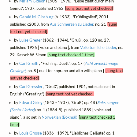
by
Miriam Gideon
(1906 - 1996), "Leise zieht durch mein
Gemüt", 1937, published 1962
[sung text not yet checked]
by
Gerald M. Ginsburg
(b. 1933), "Frühlingslied", 2001,
published c2003, from
Aus Schmerzen zu Lieder
, no. 21
[sung
text not yet checked]
by
Luise Greger
(1862 - 1944), "Gruß", op. 120 no. 29,
published 1926 [ voice and piano ], from
Volkstümliche Lieder
, no.
29, Kassel: W. Simon
[sung text checked 1 time]
by
Carl Greilh
, "Frühling: Duett", op. 17 (
Acht zweistimmige
Gesänge
) no. 8 [ duet for soprano and alto with piano ]
[sung text
not yet checked]
by
Carl Gressler
, "Gruß", published 1901, note: also set in
English ("Greeting")
[sung text not yet checked]
by
Edvard Grieg
(1843 - 1907), "Gruß", op. 48 (
Seks sanger
(Sechs Lieder)
) no. 1 (1884-8), published 1889 [ voice and
piano ], also set in
Norwegian (Bokmål)
[sung text checked 1
time]
by
Louis Grosse
(1836 - 1899), "Liebliches Geläute", op. 1