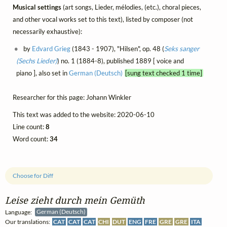
Musical settings
(art songs, Lieder, mélodies, (etc.), choral pieces,
and other vocal works set to this text), listed by composer (not
necessarily exhaustive):
by
Edvard Grieg
(1843 - 1907), "Hilsen", op. 48 (
Seks sanger
(Sechs Lieder)
) no. 1 (1884-8), published 1889 [ voice and
piano ], also set in
German (Deutsch)
[sung text checked 1 time]
Researcher for this page: Johann Winkler
This text was added to the website: 2020-06-10
Line count:
8
Word count:
34
Choose for Diff
Leise zieht durch mein Gemüth
Language:
German (Deutsch)
Our translations:
CAT
CAT
CAT
CHI
DUT
ENG
FRE
GRE
GRE
ITA