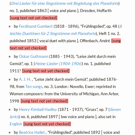
(
Drei Lieder für eine Singstimme mit Begleitung des Pianoforte
)
no. 1, published 1863 [ voice and piano ], Dresden, Hoffarth
[sung text not yet checked]
by
Ferdinand Gumbert
(1818 - 1896), "Frühlingslied", op. 48 (
8
leichte Duettinen für 2 Singstimme mit Pianoforte
), Heft 1 no. 2,
published 1853 [ vocal duet with piano ], Offenbach, André
[sung
text not yet checked]
by
Oskar Guttmann
(1885 - 1943), "Leise zieht durch mein
Gemüt", op. 1 (
Heine-Lieder (1904-1906)
) no. 1, published
1911?
[sung text not yet checked]
by
A. J. H.
, "Leise zieht durch mein Gemüt", published 1876-
98, from
Ten songs
, no. 3, London : Novello, Ewer; reprinted in
Women composers: from the University of Michigan, Ann Arbor,
1998
[sung text not yet checked]
by
Henry Kimball Hadley
(1871 - 1937), "Gruss", op. 7 (
Seven
lyrics
) no. 6, published 1897 [ low voice and piano ], also set in
English
[sung text not yet checked]
by
Beatrice Hallet
, "Frühlingslied", published 1892 [ voice and