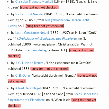
by
Christian Traugott Munkelt
(1846 - 1918), "Sag, ich laß sie
grüßen"
[sung text not yet checked]
by
Victor Ernst Nessler
(1841 - 1890), "Leise zieht durch mein
Gemüt", op. 28 no. 1, from
Aus gebrochenem Herzen : acht
Lieder
, no. 1
[sung text not yet checked]
by
Laura Constance Netzel
(1839 - 1927), as N. Lago, "Gruß",
op. 44 (
Drei Lieder mit Begleitung des Pianoforte
) no. 3,
published c1890 [ voice and piano ], Christiania: Carl Warmuth
Publisher:
Certosa Verlag
[external link]
[sung text not yet
checked]
by
J. G. L. Nolst Trenite
, "Leise zieht durch mein Gemüth",
published 1886
[sung text not yet checked]
by
C. B. Oehn
, "Leise zieht durch mein Gemüt"
[sung text not
yet checked]
by
Alfred Oelschlegel
(1847 - 1915), "Leise zieht durch mein
Gemüt", published 1878 [ alto and piano ], from
Sechs Lieder für 1
Singstimme mit Pianoforte
, no. 4, Wien, Klein
[sung text not yet
checked]