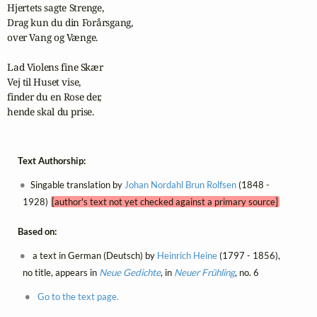
Hjertets sagte Strenge, 

Drag kun du din Forårsgang, 

over Vang og Vænge. 

Lad Violens fine Skær 

Vej til Huset vise, 

finder du en Rose der, 

hende skal du prise.
Text Authorship:
Singable translation by
Johan Nordahl Brun Rolfsen
(1848 -
1928)
[author's text not yet checked against a primary source]
Based on:
a text in German (Deutsch) by
Heinrich Heine
(1797 - 1856),
no title, appears in
Neue Gedichte
, in
Neuer Frühling
, no. 6
Go to the text page.