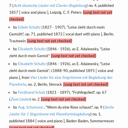
7 (
Acht deutsche Lieder mit Clavier-Begleitung
) no. 4, published
1857 [ voice and piano ], Leipzig, C. F. Peters
[sung text not yet
checked]
by
Edwin Schultz
(1827 - 1907), "Leise zieht durch mein
Gemüth", op. 71, published 1872 [ vocal duet with piano ], Berlin,
Trautwein
[sung text not yet checked]
by
Elisabeth Schultz
(1846 - 1926), as E. Adaïewsky, "Leise
zieht durch mein Gemüt"
[sung text not yet checked]
by
Elisabeth Schultz
(1846 - 1926), as E. Adaïewsky, "Leise
zieht durch mein Gemüt", c1888-90, published 1891 [ voice and
piano ], from
Vier Lieder für eine Singstimme mit Begleitung des
Pianoforte
, no. 2, Berlin, Simrock
[sung text not yet checked]
by
Ferdinand Schulz
(1821 - 1897), "Frühlingslied", op. 67
(
Zwei Lieder
) no. 2
[sung text not yet checked]
by
Aug. Schumann
, "Wenn du eine Rose schaust", op. 9 (
Sechs
Lieder für 1 Singstimme mit Pianofortebegleitung
) no. 1,
published 1884 [ voice and piano ], Baden-Baden, Sommermeyer
[sung text not yet checked]