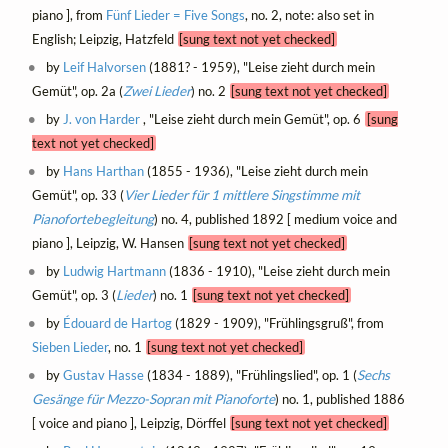
piano ], from
Fünf Lieder = Five Songs
, no. 2, note: also set in
English; Leipzig, Hatzfeld
[sung text not yet checked]
by
Leif Halvorsen
(1881? - 1959), "Leise zieht durch mein
Gemüt", op. 2a (
Zwei Lieder
) no. 2
[sung text not yet checked]
by
J. von Harder
, "Leise zieht durch mein Gemüt", op. 6
[sung
text not yet checked]
by
Hans Harthan
(1855 - 1936), "Leise zieht durch mein
Gemüt", op. 33 (
Vier Lieder für 1 mittlere Singstimme mit
Pianofortebegleitung
) no. 4, published 1892 [ medium voice and
piano ], Leipzig, W. Hansen
[sung text not yet checked]
by
Ludwig Hartmann
(1836 - 1910), "Leise zieht durch mein
Gemüt", op. 3 (
Lieder
) no. 1
[sung text not yet checked]
by
Édouard de Hartog
(1829 - 1909), "Frühlingsgruß", from
Sieben Lieder
, no. 1
[sung text not yet checked]
by
Gustav Hasse
(1834 - 1889), "Frühlingslied", op. 1 (
Sechs
Gesänge für Mezzo-Sopran mit Pianoforte
) no. 1, published 1886
[ voice and piano ], Leipzig, Dörffel
[sung text not yet checked]