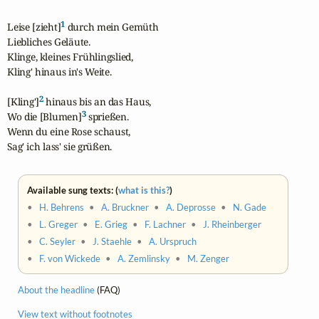
1
Leise [zieht]
 durch mein Gemüth

Liebliches Geläute.

Klinge, kleines Frühlingslied,

Kling' hinaus in's Weite.

2
[Kling']
 hinaus bis an das Haus,

3
Wo die [Blumen]
 sprießen.

Wenn du eine Rose schaust,

Sag' ich lass' sie grüßen.
Available sung texts: (
what is this?
)
•
H. Behrens
•
A. Bruckner
•
A. Deprosse
•
N. Gade
•
L. Greger
•
E. Grieg
•
F. Lachner
•
J. Rheinberger
•
C. Seyler
•
J. Staehle
•
A. Urspruch
•
F. von Wickede
•
A. Zemlinsky
•
M. Zenger
About the headline
(FAQ)
View text without footnotes