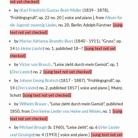
not yet checked]
by
(Karl Friedrich) Gustav Brah-Müller
(1839 - 1878),
"Frühlingsgruß", op. 22 no. 20 [ voice and piano ], from
Album für
die Jugend: zwanzig Lieder
, no. 20, Berlin: Adolph Fürstner
[sung
text not yet checked]
by
Marius Adrianus Brandts-Buys
(1840 - 1911), "Gruss", op.
14 (
6 kleine Lieder
) no. 1, published 18--?
[sung text not yet
checked]
by
Victor von Brasch
, "Leise zieht durch mein Gemüt", op. 1
(
Drei Lieder
) no. 2
[sung text not yet checked]
by
Johann Georg Bratsch
(1817 - 1887), "Frühlingsgruß", op.
14 (
Drei Lieder
) no. 2, published 1857 [ voice and piano ], Mainz,
Schott
[sung text not yet checked]
by
Wilhelm Brauer
, "Leise zieht durch mein Gemüt", published
1850, from
Drei kleine Lieder von Heine und Weber
, no. 1
[sung
text not yet checked]
by
Michael Brough
(b. 1960), "Leise zieht", op. 6 (
Vier Lieder
und Gesänge
) no. 4 (1993) [ voice and piano ]
[sung text not yet