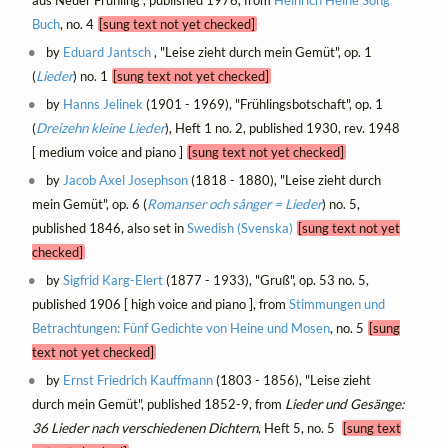
aus Neuer Frühling", published 1976, from
Heinrich Heine Song
Buch
, no. 4
[sung text not yet checked]
by
Eduard Jantsch
, "Leise zieht durch mein Gemüt", op. 1
(
Lieder
) no. 1
[sung text not yet checked]
by
Hanns Jelinek
(1901 - 1969), "Frühlingsbotschaft", op. 1
(
Dreizehn kleine Lieder
), Heft 1 no. 2, published 1930, rev. 1948
[ medium voice and piano ]
[sung text not yet checked]
by
Jacob Axel Josephson
(1818 - 1880), "Leise zieht durch
mein Gemüt", op. 6 (
Romanser och sånger = Lieder
) no. 5,
published 1846, also set in
Swedish (Svenska)
[sung text not yet
checked]
by
Sigfrid Karg-Elert
(1877 - 1933), "Gruß", op. 53 no. 5,
published 1906 [ high voice and piano ], from
Stimmungen und
Betrachtungen: Fünf Gedichte von Heine und Mosen
, no. 5
[sung
text not yet checked]
by
Ernst Friedrich Kauffmann
(1803 - 1856), "Leise zieht
durch mein Gemüt", published 1852-9, from
Lieder und Gesänge:
36 Lieder nach verschiedenen Dichtern
, Heft 5, no. 5
[sung text