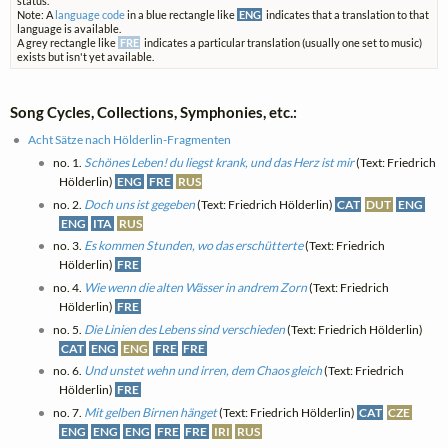
status.
Note: A
language code
in a blue rectangle like
ENG
indicates that a translation to that
language is available.
A grey rectangle like
FRE
indicates a particular translation (usually one set to music)
exists but isn't yet available.
Song Cycles, Collections, Symphonies, etc.:
Acht Sätze nach Hölderlin-Fragmenten
no. 1.
Schönes Leben! du liegst krank, und das Herz ist mir
(Text: Friedrich
Hölderlin)
ENG
FRE
RUS
no. 2.
Doch uns ist gegeben
(Text: Friedrich Hölderlin)
CAT
DUT
ENG
ENG
ITA
RUS
no. 3.
Es kommen Stunden, wo das erschütterte
(Text: Friedrich
Hölderlin)
FRE
no. 4.
Wie wenn die alten Wässer in andrem Zorn
(Text: Friedrich
Hölderlin)
FRE
no. 5.
Die Linien des Lebens sind verschieden
(Text: Friedrich Hölderlin)
CAT
ENG
ENG
FRE
FRE
no. 6.
Und unstet wehn und irren, dem Chaos gleich
(Text: Friedrich
Hölderlin)
FRE
no. 7.
Mit gelben Birnen hänget
(Text: Friedrich Hölderlin)
CAT
CZE
ENG
ENG
ENG
FRE
FRE
IRI
RUS