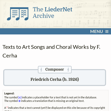
MENU
Texts to Art Songs and Choral Works by F.
Cerha
Composer
𝄞
𝄞
Friedrich Cerha (b. 1926)
Legend:
The symbol
[x]
indicates a placeholder for a text that is not yet in the database.
The symbol
⊗
indicates a translation that is missing an original text.
A
*
indicates that a text cannot (yet?) be displayed on this site because of its copyright