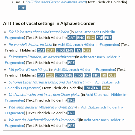
no. 8.
So Füllen oder Garten dir labend ward
(Text: Friedrich Hölderlin)
FRE
All titles of vocal settings in Alphabetic order
Die Linien des Lebens sind verschieden
(in
Acht Sätze nach Hölderlin-
Fragmenten
) (Text: Friedrich Hölderlin)
CAT
ENG
ENG
FRE
FRE
Ihr wandelt droben im Licht
(in
Acht Sätze nach Hölderlin-Fragmenten
) (Text:
Friedrich Hölderlin)
CAT
DUT
ENG
ENG
ITA
RUS
Es kommen Stunden, wo das erschütterte
(in
Acht Sätze nach Hölderlin-
Fragmenten
) (Text: Friedrich Hölderlin)
FRE
Mit gelben Birnen hänget
(in
Acht Sätze nach Hölderlin-Fragmenten
) (Text:
Friedrich Hölderlin)
CAT
CZE
ENG
ENG
ENG
FRE
FRE
IRI
RUS
Schönes Leben! du liegst krank, und das Herz ist mir
(in
Acht Sätze nach
Hölderlin-Fragmenten
) (Text: Friedrich Hölderlin)
ENG
FRE
RUS
Und unstet wehn und irren, dem Chaos gleich
(in
Acht Sätze nach Hölderlin-
Fragmenten
) (Text: Friedrich Hölderlin)
FRE
Wie wenn die alten Wässer in andrem Zorn
(in
Acht Sätze nach Hölderlin-
Fragmenten
) (Text: Friedrich Hölderlin)
FRE
Wo bist du, Nachdenkliches! das immer muß
(in
Acht Sätze nach Hölderlin-
Fragmenten
) (Text: Friedrich Hölderlin)
FRE