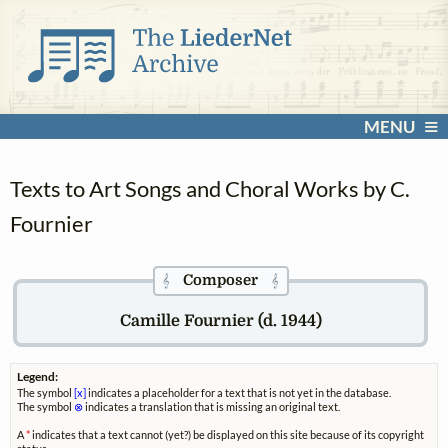
MENU
Texts to Art Songs and Choral Works by C.
Fournier
Composer
𝄞
𝄞
Camille Fournier (d. 1944)
Legend:
The symbol
[x]
indicates a placeholder for a text that is not yet in the database.
The symbol
⊗
indicates a translation that is missing an original text.
A
*
indicates that a text cannot (yet?) be displayed on this site because of its copyright