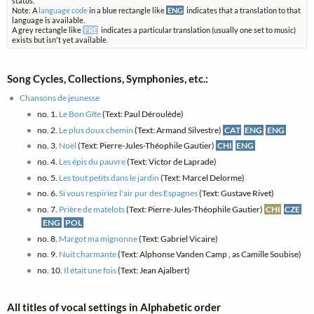
status.
Note: A
language code
in a blue rectangle like
ENG
indicates that a translation to that
language is available.
A grey rectangle like
FRE
indicates a particular translation (usually one set to music)
exists but isn't yet available.
Song Cycles, Collections, Symphonies, etc.:
Chansons de jeunesse
no. 1.
Le Bon Gîte
(Text: Paul Déroulède)
no. 2.
Le plus doux chemin
(Text: Armand Silvestre)
CAT
ENG
ENG
no. 3.
Noël
(Text: Pierre-Jules-Théophile Gautier)
CHI
ENG
no. 4.
Les épis du pauvre
(Text: Victor de Laprade)
no. 5.
Les tout petits dans le jardin
(Text: Marcel Delorme)
no. 6.
Si vous respiriez l'air pur des Espagnes
(Text: Gustave Rivet)
no. 7.
Prière de matelots
(Text: Pierre-Jules-Théophile Gautier)
CHI
CZE
ENG
POL
no. 8.
Margot ma mignonne
(Text: Gabriel Vicaire)
no. 9.
Nuit charmante
(Text: Alphonse Vanden Camp , as Camille Soubise)
no. 10.
Il était une fois
(Text: Jean Ajalbert)
All titles of vocal settings in Alphabetic order