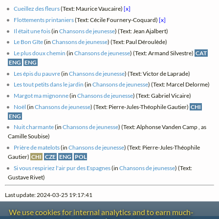
Cueillez des fleurs
(Text: Maurice Vaucaire)
[x]
Flottements printaniers
(Text: Cécile Fournery-Coquard)
[x]
Il était une fois
(in
Chansons de jeunesse
) (Text: Jean Ajalbert)
Le Bon Gîte
(in
Chansons de jeunesse
) (Text: Paul Déroulède)
Le plus doux chemin
(in
Chansons de jeunesse
) (Text: Armand Silvestre)
CAT
ENG
ENG
Les épis du pauvre
(in
Chansons de jeunesse
) (Text: Victor de Laprade)
Les tout petits dans le jardin
(in
Chansons de jeunesse
) (Text: Marcel Delorme)
Margot ma mignonne
(in
Chansons de jeunesse
) (Text: Gabriel Vicaire)
Noël
(in
Chansons de jeunesse
) (Text: Pierre-Jules-Théophile Gautier)
CHI
ENG
Nuit charmante
(in
Chansons de jeunesse
) (Text: Alphonse Vanden Camp , as
Camille Soubise)
Prière de matelots
(in
Chansons de jeunesse
) (Text: Pierre-Jules-Théophile
Gautier)
CHI
CZE
ENG
POL
Si vous respiriez l'air pur des Espagnes
(in
Chansons de jeunesse
) (Text:
Gustave Rivet)
Last update: 2024-03-25 19:17:41
We use cookies for internal analytics and to earn much-